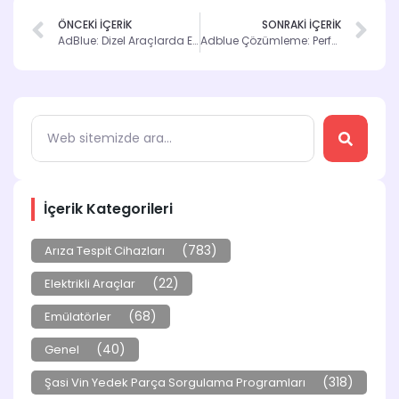
ÖNCEKİ İÇERİK
SONRAKİ İÇERİK
AdBlue: Dizel Araçlarda Emisyon Kontrolünün Önemi
Adblue Çözümleme: Performansı Artırmanın Yolu
İçerik Kategorileri
(783)
Arıza Tespit Cihazları
(22)
Elektrikli Araçlar
(68)
Emülatörler
(40)
Genel
(318)
Şasi Vin Yedek Parça Sorgulama Programları