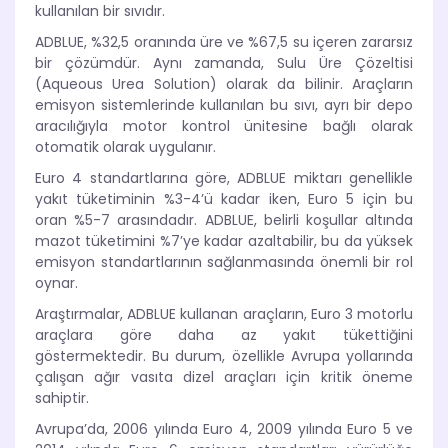
kullanılan bir sıvıdır.
ADBLUE, %32,5 oranında üre ve %67,5 su içeren zararsız
bir çözümdür. Aynı zamanda, Sulu Üre Çözeltisi
(Aqueous Urea Solution) olarak da bilinir. Araçların
emisyon sistemlerinde kullanılan bu sıvı, ayrı bir depo
aracılığıyla motor kontrol ünitesine bağlı olarak
otomatik olarak uygulanır.
Euro 4 standartlarına göre, ADBLUE miktarı genellikle
yakıt tüketiminin %3-4’ü kadar iken, Euro 5 için bu
oran %5-7 arasındadır. ADBLUE, belirli koşullar altında
mazot tüketimini %7’ye kadar azaltabilir, bu da yüksek
emisyon standartlarının sağlanmasında önemli bir rol
oynar.
Araştırmalar, ADBLUE kullanan araçların, Euro 3 motorlu
araçlara göre daha az yakıt tükettiğini
göstermektedir. Bu durum, özellikle Avrupa yollarında
çalışan ağır vasıta dizel araçları için kritik öneme
sahiptir.
Avrupa’da, 2006 yılında Euro 4, 2009 yılında Euro 5 ve