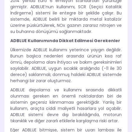
2014 yılında Euro 6 emisyon standartları yürürlüğe
girmiştir. ADBLUE’nun kullanımı, SCR (Seçici Katalitik
İndirgeme) sistemi ile entegre bir şekilde çalışır. Bu
sistemde, ADBLUE belirli bir miktarda metal katalizör
üzerine püskürtülerek, NOx gazının zararsız nitrojen ve
su buharına dönüşümü sağlanmaktadır.
ADBLUE Kullanımında Dikkat Edilmesi Gerekenler
Ülkemizde ADBLUE kullanımı yeterince yaygın değildir.
Bunun başlıca nedenleri arasında ürünün kısa raf
ömrü, depolama alanı ihtiyacı ve bakım gereksinimleri
sayılabilir. ADBLUE, uygun sıcaklık aralığında (-11 ile 30
derece) saklanmalı; donmuş haldeki ADBLUE sistemde
herhangi bir zarar oluşturmaz.
ADBLUE depolama ve kullanımı sırasında dikkatli
olunması gereken en önemli noktalardan biri de
sistemin geçersiz kılınmaması gerektiğidir. Yanlış bir
kullanım, araçta ciddi maliyetli hasarlara yol açabilir.
ADBLUE sistemi devre dışı bırakıldığında, motorun
tıkanıklık ve diğer zararlı etkilerle karşılaşma riski artar.
Eğer ADBLUE bitmişse, sistem bir uyarı lambası ile