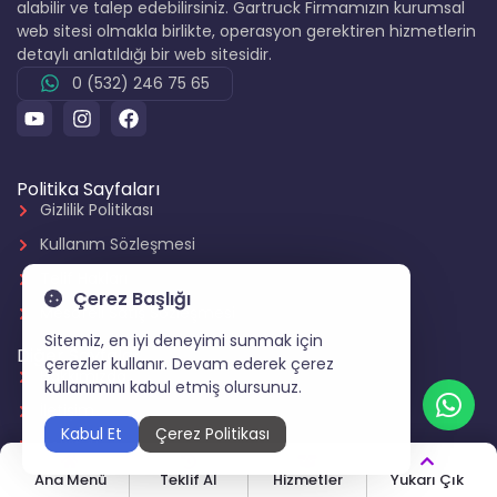
alabilir ve talep edebilirsiniz. Gartruck Firmamızın kurumsal
web sitesi olmakla birlikte, operasyon gerektiren hizmetlerin
detaylı anlatıldığı bir web sitesidir.
0 (532) 246 75 65
Politika Sayfaları
Gizlilik Politikası
Kullanım Sözleşmesi
Telif Hakları
Çerez Başlığı
Mesafeli Satış Sözleşmesi
Sitemiz, en iyi deneyimi sunmak için
Diğer Sayfalar
çerezler kullanır. Devam ederek çerez
Hakkımızda
kullanımını kabul etmiş olursunuz.
İletişim
Kabul Et
Çerez Politikası
Teklif Al
Sıkça Sorulan Sorular
Ana Menü
Teklif Al
Hizmetler
Yukarı Çık