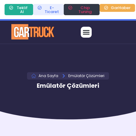
Teklif
E-
Chip
GarHaber
Al
Ticaret
Tuning
Ana Sayfa
Emülatör Çözümleri
Emülatör Çözümleri