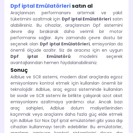
Dpf iptal Emülatörleri
satın al
Araçlarınızın performansını artırmak ve yakıt
tüketimini azaltmak için
Dpf iptal Emülatörleri
satın
alabilirsiniz. Bu cihazlar, araçlarınızın Dpf sistemini
devre dışı bırakarak daha verimli bir motor
performansı sağlar. Aynı zamanda çevre dostu bir
seçenek olan
Dpf iptal Emülatörleri
, emisyonları da
önemli ölçüde azaltır. Siz de aracınız için en uygun
Dpf iptal Emülatörü
modelini seçerek
avantajlarından hemen faydalanabilirsiniz.
Sonuç
Adblue ve SCR sistemi, modern dizel araçlarda egzoz
emisyonlarını kontrol etmek için kullanılan önemli bir
teknolojidir. Adblue, araç egzoz sisteminde kullanılan
bir sıvıdır ve SCR sistemi ile birlikte çalışarak azot oksit
emisyonlarını azaltmaya yardımcı olur. Ancak bazı
araç sahipleri, Adblue dolum maliyetlerinden
kaçınmak veya araçlarını daha fazla güç elde etmek
için Adblue Scr Nox Dpf iptal emülatörleri gibi yasa dışı
cihazları kullanmayı tercih edebilirler. Bu emülatörler,