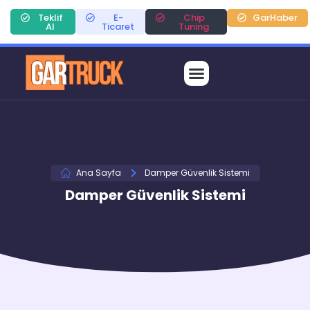
Teklif
E-
Chip
GarHaber
Al
Ticaret
Tuning
Ana Sayfa
Damper Güvenlik Sistemi
Damper Güvenlik Sistemi