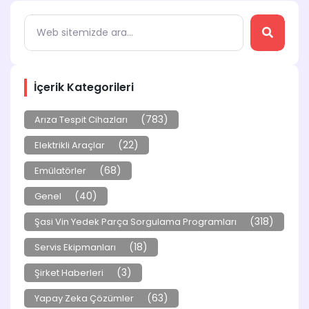
İçerik Kategorileri
(783)
Arıza Tespit Cihazları
(22)
Elektrikli Araçlar
(68)
Emülatörler
(40)
Genel
(318)
Şasi Vin Yedek Parça Sorgulama Programları
(18)
Servis Ekipmanları
(3)
Şirket Haberleri
(63)
Yapay Zeka Çözümler