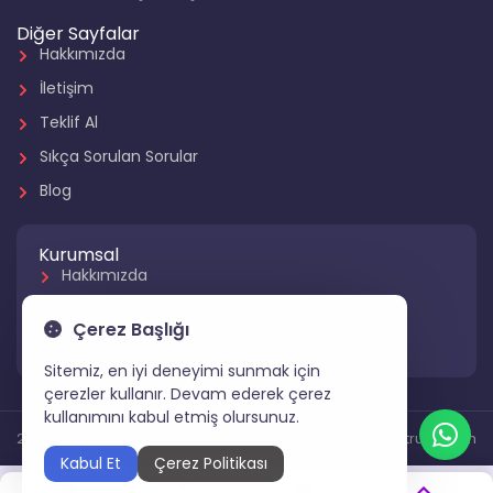
Diğer Sayfalar
Hakkımızda
İletişim
Teklif Al
Sıkça Sorulan Sorular
Blog
Kurumsal
Hakkımızda
Referanslarımız
Çerez Başlığı
Hizmetlerimiz
Sitemiz, en iyi deneyimi sunmak için
çerezler kullanır. Devam ederek çerez
kullanımını kabul etmiş olursunuz.
2024 Tüm Hakları Saklıdır
Gartruck.com
Kabul Et
Çerez Politikası