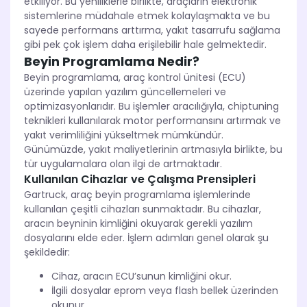
etkiliyor. Bu yeniliklerle birlikte, araçların elektronik
sistemlerine müdahale etmek kolaylaşmakta ve bu
sayede performans arttırma, yakıt tasarrufu sağlama
gibi pek çok işlem daha erişilebilir hale gelmektedir.
Beyin Programlama Nedir?
Beyin programlama, araç kontrol ünitesi (ECU)
üzerinde yapılan yazılım güncellemeleri ve
optimizasyonlarıdır. Bu işlemler aracılığıyla, chiptuning
teknikleri kullanılarak motor performansını artırmak ve
yakıt verimliliğini yükseltmek mümkündür.
Günümüzde, yakıt maliyetlerinin artmasıyla birlikte, bu
tür uygulamalara olan ilgi de artmaktadır.
Kullanılan Cihazlar ve Çalışma Prensipleri
Gartruck, araç beyin programlama işlemlerinde
kullanılan çeşitli cihazları sunmaktadır. Bu cihazlar,
aracın beyninin kimliğini okuyarak gerekli yazılım
dosyalarını elde eder. İşlem adımları genel olarak şu
şekildedir:
Cihaz, aracın ECU’sunun kimliğini okur.
İlgili dosyalar eprom veya flash bellek üzerinden
okunur.