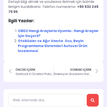
Detaylı bilgi almak ve sorularınızı iletmek için bizimle
iletişim kurabilirsiniz. Telefon numaramız:
+90 532 246
75 65
.
İlgili Yazılar:
OBD2 Hangi Araçlarla Uyumlu : Hangi Araçlar
İçin Geçerli?
Otobüsler ve Ağır Vasıta : Ecu, Beyin
Programlama Sistemleri Autovei Ürün
İncelemesi
ÖNCEKİ İÇERİK
SONRAKİ İÇERİK
Gartruck’ın Ücretsiz Protokolü ile Otomotivde Dönüşüm
Direksiyon Arızalarını Hızla Tespit Edin