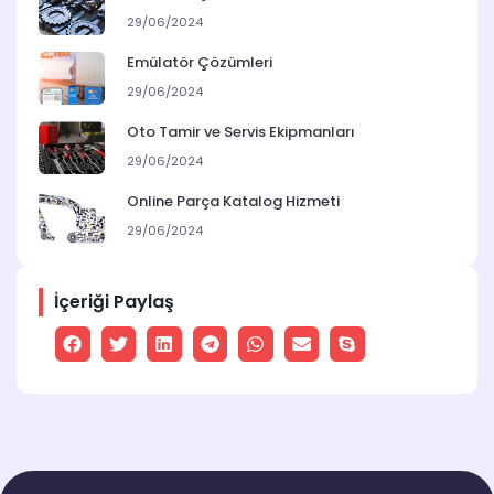
29/06/2024
Emülatör Çözümleri
29/06/2024
Oto Tamir ve Servis Ekipmanları
29/06/2024
Online Parça Katalog Hizmeti
29/06/2024
İçeriği Paylaş