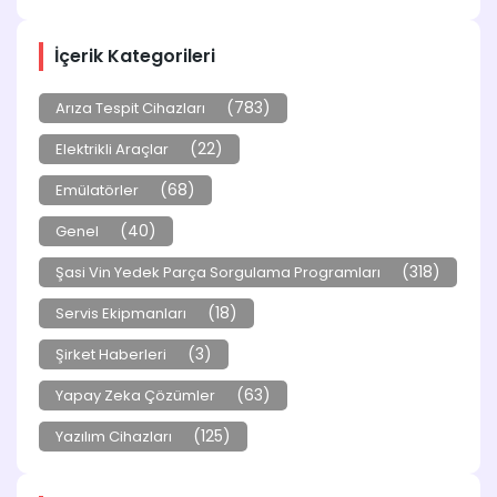
İçerik Kategorileri
(783)
Arıza Tespit Cihazları
(22)
Elektrikli Araçlar
(68)
Emülatörler
(40)
Genel
(318)
Şasi Vin Yedek Parça Sorgulama Programları
(18)
Servis Ekipmanları
(3)
Şirket Haberleri
(63)
Yapay Zeka Çözümler
(125)
Yazılım Cihazları