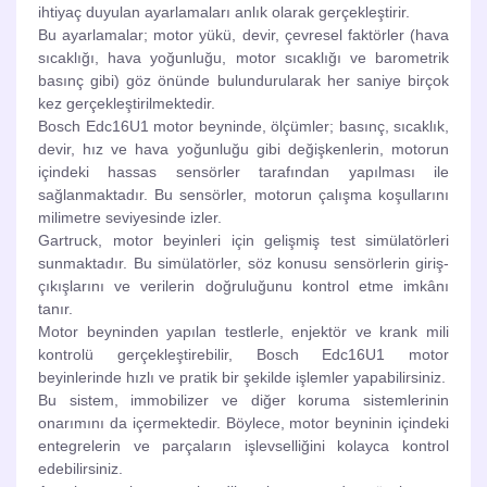
ihtiyaç duyulan ayarlamaları anlık olarak gerçekleştirir.
Bu ayarlamalar; motor yükü, devir, çevresel faktörler (hava
sıcaklığı, hava yoğunluğu, motor sıcaklığı ve barometrik
basınç gibi) göz önünde bulundurularak her saniye birçok
kez gerçekleştirilmektedir.
Bosch Edc16U1 motor beyninde, ölçümler; basınç, sıcaklık,
devir, hız ve hava yoğunluğu gibi değişkenlerin, motorun
içindeki hassas sensörler tarafından yapılması ile
sağlanmaktadır. Bu sensörler, motorun çalışma koşullarını
milimetre seviyesinde izler.
Gartruck, motor beyinleri için gelişmiş test simülatörleri
sunmaktadır. Bu simülatörler, söz konusu sensörlerin giriş-
çıkışlarını ve verilerin doğruluğunu kontrol etme imkânı
tanır.
Motor beyninden yapılan testlerle, enjektör ve krank mili
kontrolü gerçekleştirebilir, Bosch Edc16U1 motor
beyinlerinde hızlı ve pratik bir şekilde işlemler yapabilirsiniz.
Bu sistem, immobilizer ve diğer koruma sistemlerinin
onarımını da içermektedir. Böylece, motor beyninin içindeki
entegrelerin ve parçaların işlevselliğini kolayca kontrol
edebilirsiniz.