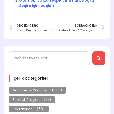
Otomobil Arıza Tespit Cihazları: Doğru
Seçim İçin İpuçları
ÖNCEKİ İÇERİK
SONRAKİ İÇERİK
Voltaj Regülatör Test Cihazı ile Güvenli Sürüş
Gartruck ile VAG Araçların Anahtar ve ECU Kodlama
İçerik Kategorileri
(783)
Arıza Tespit Cihazları
(22)
Elektrikli Araçlar
(68)
Emülatörler