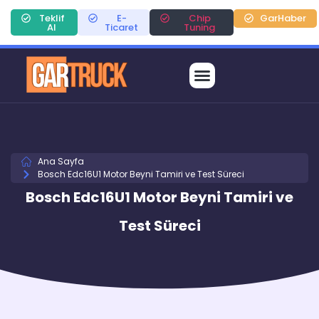
Teklif
E-
Chip
GarHaber
Al
Ticaret
Tuning
Ana Sayfa
Bosch Edc16U1 Motor Beyni Tamiri ve Test Süreci
Bosch Edc16U1 Motor Beyni Tamiri ve
Test Süreci