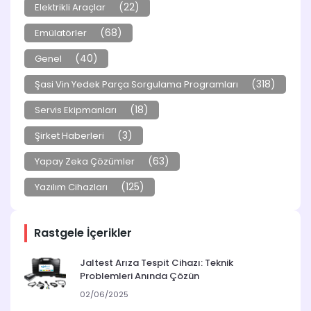
(22)
Elektrikli Araçlar
(68)
Emülatörler
(40)
Genel
(318)
Şasi Vin Yedek Parça Sorgulama Programları
(18)
Servis Ekipmanları
(3)
Şirket Haberleri
(63)
Yapay Zeka Çözümler
(125)
Yazılım Cihazları
Rastgele İçerikler
Jaltest Arıza Tespit Cihazı: Teknik
Problemleri Anında Çözün
02/06/2025