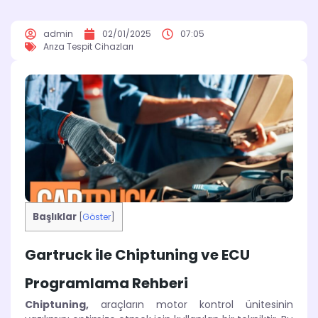
admin
02/01/2025
07:05
Arıza Tespit Cihazları
Başlıklar
[
Göster
]
Gartruck ile Chiptuning ve ECU
Programlama Rehberi
Chiptuning,
araçların motor kontrol ünitesinin