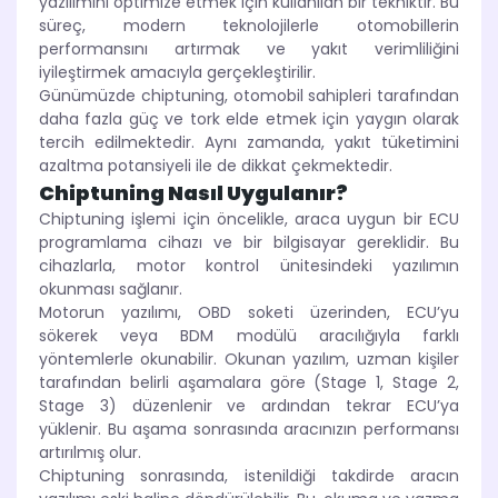
yazılımını optimize etmek için kullanılan bir tekniktir. Bu
süreç, modern teknolojilerle otomobillerin
performansını artırmak ve yakıt verimliliğini
iyileştirmek amacıyla gerçekleştirilir.
Günümüzde chiptuning, otomobil sahipleri tarafından
daha fazla güç ve tork elde etmek için yaygın olarak
tercih edilmektedir. Aynı zamanda, yakıt tüketimini
azaltma potansiyeli ile de dikkat çekmektedir.
Chiptuning Nasıl Uygulanır?
Chiptuning işlemi için öncelikle, araca uygun bir ECU
programlama cihazı ve bir bilgisayar gereklidir. Bu
cihazlarla, motor kontrol ünitesindeki yazılımın
okunması sağlanır.
Motorun yazılımı, OBD soketi üzerinden, ECU’yu
sökerek veya BDM modülü aracılığıyla farklı
yöntemlerle okunabilir. Okunan yazılım, uzman kişiler
tarafından belirli aşamalara göre (Stage 1, Stage 2,
Stage 3) düzenlenir ve ardından tekrar ECU’ya
yüklenir. Bu aşama sonrasında aracınızın performansı
artırılmış olur.
Chiptuning sonrasında, istenildiği takdirde aracın