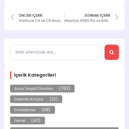
ÖNCEKİ İÇERİK
SONRAKİ İÇERİK
Gartruck C4 ve C5 Arıza Tespit Cihazları Karşılaştırması
MaxiSys 908S Pro ve 906BT Arasındaki Farklar
İçerik Kategorileri
(783)
Arıza Tespit Cihazları
(22)
Elektrikli Araçlar
(68)
Emülatörler
(40)
Genel