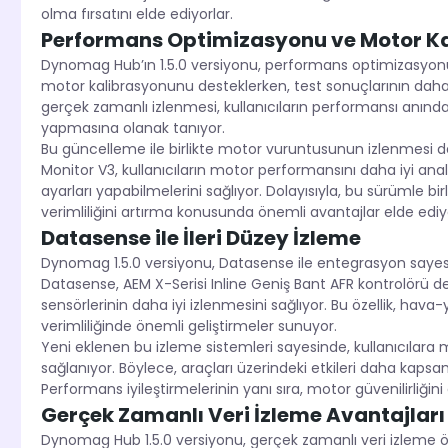
olma fırsatını elde ediyorlar.
Performans Optimizasyonu ve Motor K
Dynomag Hub’ın 1.5.0 versiyonu, performans optimizasyonu
motor kalibrasyonunu desteklerken, test sonuçlarının daha d
gerçek zamanlı izlenmesi, kullanıcıların performansı anınd
yapmasına olanak tanıyor.
Bu güncelleme ile birlikte motor vuruntusunun izlenmesi de
Monitor V3, kullanıcıların motor performansını daha iyi an
ayarları yapabilmelerini sağlıyor. Dolayısıyla, bu sürümle bir
verimliliğini artırma konusunda önemli avantajlar elde ediyo
Datasense ile İleri Düzey İzleme
Dynomag 1.5.0 versiyonu, Datasense ile entegrasyon sayesinde
Datasense, AEM X-Serisi Inline Geniş Bant AFR kontrolörü de
sensörlerinin daha iyi izlenmesini sağlıyor. Bu özellik, hava-
verimliliğinde önemli geliştirmeler sunuyor.
Yeni eklenen bu izleme sistemleri sayesinde, kullanıcılara m
sağlanıyor. Böylece, araçları üzerindeki etkileri daha kapsa
Performans iyileştirmelerinin yanı sıra, motor güvenilirliğin
Gerçek Zamanlı Veri İzleme Avantajları
Dynomag Hub 1.5.0 versiyonu, gerçek zamanlı veri izleme öz