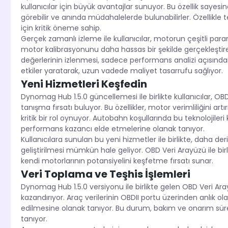
kullanıcılar için büyük avantajlar sunuyor. Bu özellik sayesin
görebilir ve anında müdahalelerde bulunabilirler. Özellikle t
için kritik öneme sahip.
Gerçek zamanlı izleme ile kullanıcılar, motorun çeşitli para
motor kalibrasyonunu daha hassas bir şekilde gerçekleştirebi
değerlerinin izlenmesi, sadece performans analizi açısın
etkiler yaratarak, uzun vadede maliyet tasarrufu sağlıyor.
Yeni Hizmetleri Keşfedin
Dynomag Hub 1.5.0 güncellemesi ile birlikte kullanıcılar, O
tanışma fırsatı buluyor. Bu özellikler, motor verimliliğini
kritik bir rol oynuyor. Autobahn koşullarında bu teknolojil
performans kazancı elde etmelerine olanak tanıyor.
Kullanıcılara sunulan bu yeni hizmetler ile birlikte, daha de
geliştirilmesi mümkün hale geliyor. OBD Veri Arayüzü ile bir
kendi motorlarının potansiyelini keşfetme fırsatı sunar.
Veri Toplama ve Teşhis İşlemleri
Dynomag Hub 1.5.0 versiyonu ile birlikte gelen OBD Veri Arayü
kazandırıyor. Araç verilerinin OBDII portu üzerinden anlık ola
edilmesine olanak tanıyor. Bu durum, bakım ve onarım süreç
tanıyor.