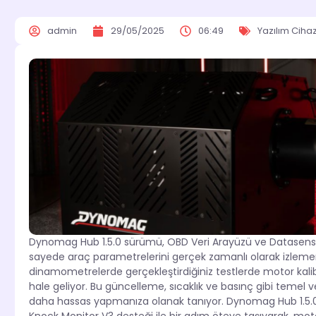
admin
29/05/2025
06:49
Yazılım Cihaz
Dynomag Hub 1.5.0 sürümü, OBD Veri Arayüzü ve Datasense 
sayede araç parametrelerini gerçek zamanlı olarak izlemenin
dinamometrelerde gerçekleştirdiğiniz testlerde motor ka
hale geliyor. Bu güncelleme, sıcaklık ve basınç gibi temel ve
daha hassas yapmanıza olanak tanıyor. Dynomag Hub 1.5.0