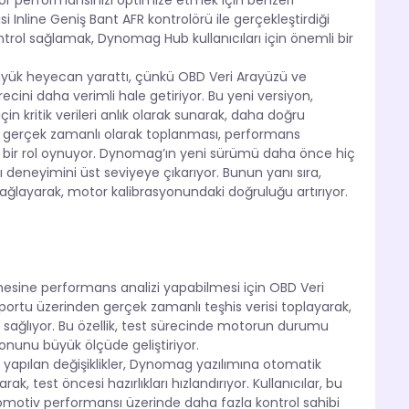
or performansınızı optimize etmek için benzeri
i Inline Geniş Bant AFR kontrolörü ile gerçekleştirdiği
rol sağlamak, Dynomag Hub kullanıcıları için önemli bir
yük heyecan yarattı, çünkü OBD Veri Arayüzü ve
recini daha verimli hale getiriyor. Bu yeni versiyon,
n kritik verileri anlık olarak sunarak, daha doğru
rin gerçek zamanlı olarak toplanması, performans
 bir rol oynuyor. Dynomag’ın yeni sürümü daha önce hiç
 deneyimini üst seviyeye çıkarıyor. Bunun yanı sıra,
sağlayarak, motor kalibrasyonundaki doğruluğu artırıyor.
ü
mesine performans analizi yapabilmesi için OBD Veri
portu üzerinden gerçek zamanlı teşhis verisi toplayarak,
ni sağlıyor. Bu özellik, test sürecinde motorun durumu
onunu büyük ölçüde geliştiriyor.
yapılan değişiklikler, Dynomag yazılımına otomatik
ak, test öncesi hazırlıkları hızlandırıyor. Kullanıcılar, bu
 otomotiv performansı üzerinde daha fazla kontrol sahibi