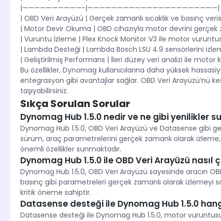
|——————————-|——————————————————————|
| OBD Veri Arayüzü | Gerçek zamanlı sıcaklık ve basınç veri
| Motor Devir Okuma | OBD cihazıyla motor devrini gerçek 
| Vuruntu İzleme | Plex Knock Monitor V3 ile motor vuruntu
| Lambda Desteği | Lambda Bosch LSU 4.9 sensörlerini izlem
| Geliştirilmiş Performans | İleri düzey veri analizi ile mot
Bu özellikler, Dynomag kullanıcılarına daha yüksek hassasi
entegrasyon gibi avantajlar sağlar. OBD Veri Arayüzü’nü ke
taşıyabilirsiniz.
Sıkça Sorulan Sorular
Dynomag Hub 1.5.0 nedir ve ne gibi yenilikler 
Dynomag Hub 1.5.0, OBD Veri Arayüzü ve Datasense gibi geni
sürüm, araç parametrelerini gerçek zamanlı olarak izleme
önemli özellikler sunmaktadır.
Dynomag Hub 1.5.0 ile OBD Veri Arayüzü nasıl ça
Dynomag Hub 1.5.0, OBD Veri Arayüzü sayesinde aracın OBDII 
basınç gibi parametreleri gerçek zamanlı olarak izlemeyi s
kritik öneme sahiptir.
Datasense desteği ile Dynomag Hub 1.5.0 hangi
Datasense desteği ile Dynomag Hub 1.5.0, motor vuruntusu