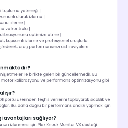
si toplama yeteneği |
zamanlı olarak izleme |
sunu izleme |
e ve kontrolü |
or kalibrasyonunu optimize etme |
yet, kapsamlı izleme ve profesyonel araçlarla
şfederek, araç performansınızı üst seviyelere
sunmaktadır?
şletmeler ile birlikte gelen bir güncellemedir. Bu
, motor kalibrasyonu ve performans optimizasyonu gibi
lışır?
portu üzerinden teşhis verilerini toplayarak sıcaklık ve
ağlar. Bu, daha doğru bir performans analizi yapmak için
 avantajları sağlıyor?
nun izlenmesi için Plex Knock Monitor V3 desteği