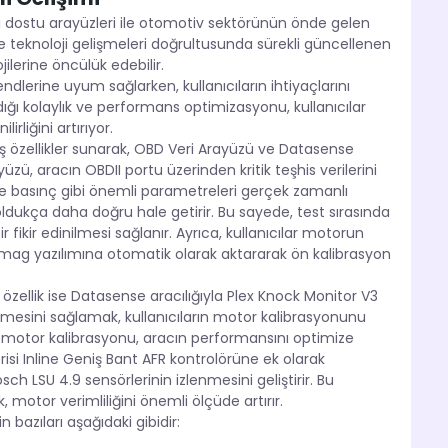
ıcı dostu arayüzleri ile otomotiv sektörünün önde gelen
i ve teknoloji gelişmeleri doğrultusunda sürekli güncellenen
lerine öncülük edebilir.
dlerine uyum sağlarken, kullanıcıların ihtiyaçlarını
ğı kolaylık ve performans optimizasyonu, kullanıcılar
liğini artırıyor.
iş özellikler sunarak, OBD Veri Arayüzü ve Datasense
zü, aracın OBDII portu üzerinden kritik teşhis verilerini
k ve basınç gibi önemli parametreleri gerçek zamanlı
ldukça daha doğru hale getirir. Bu sayede, test sırasında
 fikir edinilmesi sağlanır. Ayrıca, kullanıcılar motorun
nomag yazılımına otomatik olarak aktararak ön kalibrasyon
ellik ise Datasense aracılığıyla Plex Knock Monitor V3
nmesini sağlamak, kullanıcıların motor kalibrasyonunu
y motor kalibrasyonu, aracın performansını optimize
isi Inline Geniş Bant AFR kontrolörüne ek olarak
LSU 4.9 sensörlerinin izlenmesini geliştirir. Bu
otor verimliliğini önemli ölçüde artırır.
n bazıları aşağıdaki gibidir: