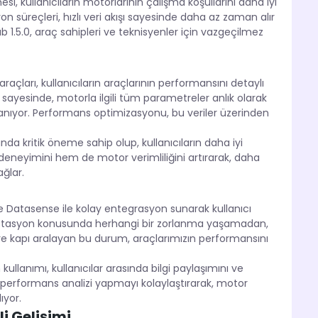
i, kullanıcıların motorlarının çalışma koşullarını daha iyi
n süreçleri, hızlı veri akışı sayesinde daha az zaman alır
b 1.5.0, araç sahipleri ve teknisyenler için vazgeçilmez
çları, kullanıcıların araçlarının performansını detaylı
 sayesinde, motorla ilgili tüm parametreler anlık olarak
oplanıyor. Performans optimizasyonu, bu veriler üzerinden
nda kritik öneme sahip olup, kullanıcıların daha iyi
ı deneyimini hem de motor verimliliğini artırarak, daha
ğlar.
atasense ile kolay entegrasyon sunarak kullanıcı
 adaptasyon konusunda herhangi bir zorlanma yaşamadan,
iklere kapı aralayan bu durum, araçlarımızın performansını
ullanımı, kullanıcılar arasında bilgi paylaşımını ve
e performans analizi yapmayı kolaylaştırarak, motor
ıyor.
i Gelişimi