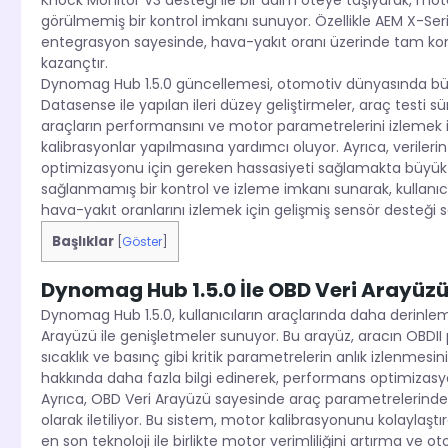
Knock Monitor V3 desteği ile bir adım öteye taşıyarak, mot
görülmemiş bir kontrol imkanı sunuyor. Özellikle AEM X-Seris
entegrasyon sayesinde, hava-yakıt oranı üzerinde tam kont
kazançtır.
Dynomag Hub 1.5.0 güncellemesi, otomotiv dünyasında bü
Datasense ile yapılan ileri düzey geliştirmeler, araç testi sü
araçların performansını ve motor parametrelerini izlemek içi
kalibrasyonlar yapılmasına yardımcı oluyor. Ayrıca, verile
optimizasyonu için gereken hassasiyeti sağlamakta büyük
sağlanmamış bir kontrol ve izleme imkanı sunarak, kullanıcı
hava-yakıt oranlarını izlemek için gelişmiş sensör desteği 
Başlıklar
[
Göster
]
Dynomag Hub 1.5.0 İle OBD Veri Arayüz
Dynomag Hub 1.5.0, kullanıcıların araçlarında daha derinle
Arayüzü ile genişletmeler sunuyor. Bu arayüz, aracın OBDII 
sıcaklık ve basınç gibi kritik parametrelerin anlık izlenmesi
hakkında daha fazla bilgi edinerek, performans optimizasy
Ayrıca, OBD Veri Arayüzü sayesinde araç parametrelerinde 
olarak iletiliyor. Bu sistem, motor kalibrasyonunu kolaylaştırar
en son teknoloji ile birlikte motor verimliliğini artırma ve