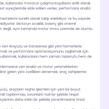
de, kullanıcılar motorun çalışma koşullarını anlık olarak
est süreçlerinde elde edilen veriler, performans analizi
metrelerini sürekli olarak takip edebiliyor ve bu sayede
liyorlar. Motorun sıcaklık, basınç gibi önemli
dan değil, aynı zamanda motor ömrü üzerinde de olumlu
BD Veri Arayüzü ve Datasense gibi yeni hizmetlerle
 artırmak ve performans optimizasyonunu sağlamak için
eri kullanmak, kullanıcıların hem zaman tasarrufu hem de
rinlemesine veri analizi ve motor yeteneklerinin
likte gelen yeni özellikleri denemek, araç sahiplerine
zü, araçların teşhis işlemleri için yeni bir boyut
rak toplanması, sorunların hızlı bir şekilde tespit
lerinin daha etkin bir şekilde yönetilmesine fırsat