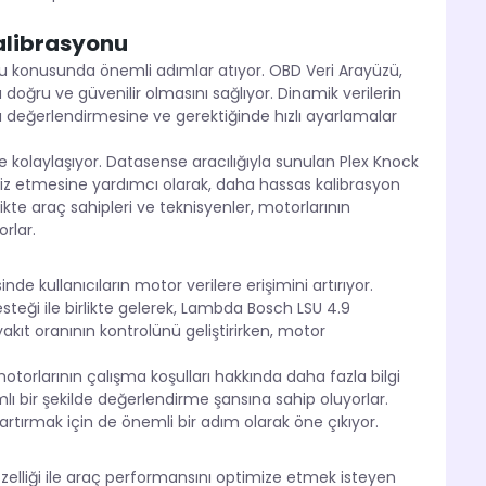
alibrasyonu
 konusunda önemli adımlar atıyor. OBD Veri Arayüzü,
oğru ve güvenilir olmasını sağlıyor. Dinamik verilerin
a değerlendirmesine ve gerektiğinde hızlı ayarlamalar
 kolaylaşıyor. Datasense aracılığıyla sunulan Plex Knock
aliz etmesine yardımcı olarak, daha hassas kalibrasyon
likte araç sahipleri ve teknisyenler, motorlarının
rlar.
 kullanıcıların motor verilere erişimini artırıyor.
steği ile birlikte gelerek, Lambda Bosch LSU 4.9
yakıt oranının kontrolünü geliştirirken, motor
otorlarının çalışma koşulları hakkında daha fazla bilgi
mlı bir şekilde değerlendirme şansına sahip oluyorlar.
i artırmak için de önemli bir adım olarak öne çıkıyor.
elliği ile araç performansını optimize etmek isteyen