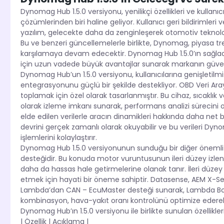
Dynomag Hub 1.5.0 versiyonu, yenilikçi özellikleri ve kullan
çözümlerinden biri haline geliyor. Kullanıcı geri bildirimler
yazılım, gelecekte daha da zenginleşerek otomotiv teknoloji
Bu ve benzeri güncellemelerle birlikte, Dynomag, piyasa tren
karşılamaya devam edecektir. Dynomag Hub 1.5.0’ın sağladı
için uzun vadede büyük avantajlar sunarak markanın güvenilir
Dynomag Hub’un 1.5.0 versiyonu, kullanıcılarına genişletilm
entegrasyonunu güçlü bir şekilde destekliyor. OBD Veri Arayü
toplamak için özel olarak tasarlanmıştır. Bu cihaz, sıcaklı
olarak izleme imkanı sunarak, performans analizi sürecini o
elde edilen verilerle aracın dinamikleri hakkında daha net bir
devrini gerçek zamanlı olarak okuyabilir ve bu verileri Dy
işlemlerini kolaylaştırır.
Dynomag Hub 1.5.0 versiyonunun sunduğu bir diğer önemli öz
desteğidir. Bu konuda motor vuruntusunun ileri düzey izle
daha da hassas hale getirmelerine olanak tanır. İleri düze
etmek için hayati bir öneme sahiptir. Datasense, AEM X-Ser
Lambda’dan CAN – EcuMaster desteği sunarak, Lambda Bosch 
kombinasyon, hava-yakıt oranı kontrolünü optimize ederek, m
Dynomag Hub’ın 1.5.0 versiyonu ile birlikte sunulan özellikleri
| Özellik | Açıklama |