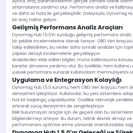
Ayrıca, araç parametrelerinin gerçek zamanlı olarak izlenmes
anlamalarına yardımcı olur. Performans analizi ve kalibrasyo
ve daha az hata ile gerçekleştirilir. Dolayısıyla, Dynomag Hu
bir araç haline geliyor.
Gelişmiş Performans Analiz Araçları
Dynomag Hub 1.5.0’in sunduğu gelişmiş performans analiz ara
bir şekilde incelemelerine olanak tanıyor. OBD Veri Arayüzü
takip edilebilirken, bu veriler daha sonraki analizler için t
yapılan detaylı incelemelerle gerçekleşiyor.
Analizlerden elde edilen bilgiler, motor kalibrasyonu konusu
kararlar almasına yardımcı olur. Bu özellikler, hem kullanıc
yüksek performans sunarak kullanıcıların memnuniyetini sa
Uygulama ve Entegrasyon Kolaylığı
Dynomag Hub 1.5.0 sürümü, hem OBD Veri Arayüzü hem de D
deneyimini iyileştiriyor. Kullanıcılar, bu yeni sistemlere
hızlı bir başlangıç yapabiliyorlar. Özellikle teknolojik yenil
artırarak sürüş deneyimini de zenginleştiriyor.
BAR bulunmayan araçlar için de geçerli olan bu sistemlerin k
bilgilendirmeyi artırıyor. Bu durum, teknik destek almayı v
performansını optimize etme yönünde önemli katkılar sağl
Dynomag Hub 1.5.0’ın Geleceği ve Sürekl