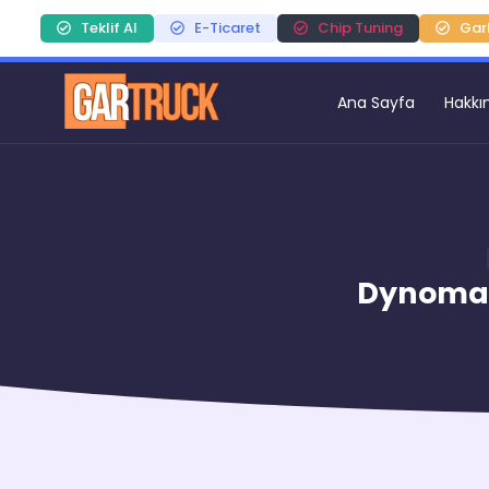
Teklif Al
E-Ticaret
Chip Tuning
Gar
Ana Sayfa
Hakkı
Dynomag 