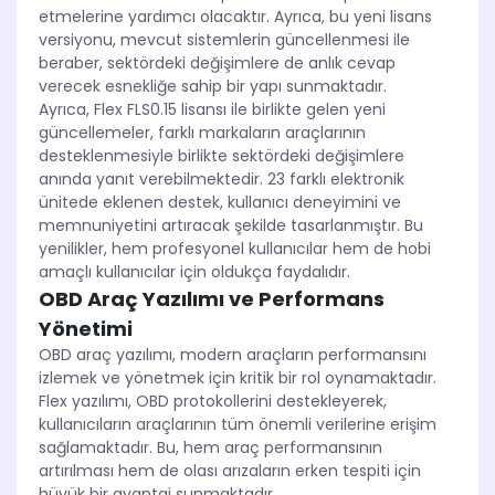
etmelerine yardımcı olacaktır. Ayrıca, bu yeni lisans
versiyonu, mevcut sistemlerin güncellenmesi ile
beraber, sektördeki değişimlere de anlık cevap
verecek esnekliğe sahip bir yapı sunmaktadır.
Ayrıca, Flex FLS0.15 lisansı ile birlikte gelen yeni
güncellemeler, farklı markaların araçlarının
desteklenmesiyle birlikte sektördeki değişimlere
anında yanıt verebilmektedir. 23 farklı elektronik
ünitede eklenen destek, kullanıcı deneyimini ve
memnuniyetini artıracak şekilde tasarlanmıştır. Bu
yenilikler, hem profesyonel kullanıcılar hem de hobi
amaçlı kullanıcılar için oldukça faydalıdır.
OBD Araç Yazılımı ve Performans
Yönetimi
OBD araç yazılımı, modern araçların performansını
izlemek ve yönetmek için kritik bir rol oynamaktadır.
Flex yazılımı, OBD protokollerini destekleyerek,
kullanıcıların araçlarının tüm önemli verilerine erişim
sağlamaktadır. Bu, hem araç performansının
artırılması hem de olası arızaların erken tespiti için
büyük bir avantaj sunmaktadır.