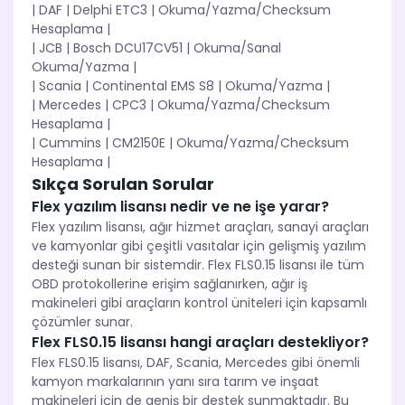
| DAF | Delphi ETC3 | Okuma/Yazma/Checksum
Hesaplama |
| JCB | Bosch DCU17CV51 | Okuma/Sanal
Okuma/Yazma |
| Scania | Continental EMS S8 | Okuma/Yazma |
| Mercedes | CPC3 | Okuma/Yazma/Checksum
Hesaplama |
| Cummins | CM2150E | Okuma/Yazma/Checksum
Hesaplama |
Sıkça Sorulan Sorular
Flex yazılım lisansı nedir ve ne işe yarar?
Flex yazılım lisansı, ağır hizmet araçları, sanayi araçları
ve kamyonlar gibi çeşitli vasıtalar için gelişmiş yazılım
desteği sunan bir sistemdir. Flex FLS0.15 lisansı ile tüm
OBD protokollerine erişim sağlanırken, ağır iş
makineleri gibi araçların kontrol üniteleri için kapsamlı
çözümler sunar.
Flex FLS0.15 lisansı hangi araçları destekliyor?
Flex FLS0.15 lisansı, DAF, Scania, Mercedes gibi önemli
kamyon markalarının yanı sıra tarım ve inşaat
makineleri için de geniş bir destek sunmaktadır. Bu