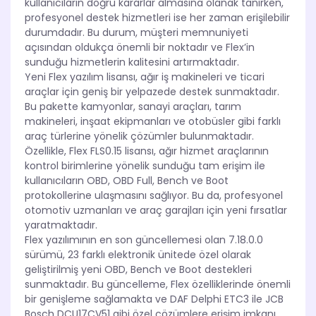
kullanıcıların doğru kararlar almasına olanak tanırken,
profesyonel destek hizmetleri ise her zaman erişilebilir
durumdadır. Bu durum, müşteri memnuniyeti
açısından oldukça önemli bir noktadır ve Flex’in
sunduğu hizmetlerin kalitesini artırmaktadır.
Yeni Flex yazılım lisansı, ağır iş makineleri ve ticari
araçlar için geniş bir yelpazede destek sunmaktadır.
Bu pakette kamyonlar, sanayi araçları, tarım
makineleri, inşaat ekipmanları ve otobüsler gibi farklı
araç türlerine yönelik çözümler bulunmaktadır.
Özellikle, Flex FLS0.15 lisansı, ağır hizmet araçlarının
kontrol birimlerine yönelik sunduğu tam erişim ile
kullanıcıların OBD, OBD Full, Bench ve Boot
protokollerine ulaşmasını sağlıyor. Bu da, profesyonel
otomotiv uzmanları ve araç garajları için yeni fırsatlar
yaratmaktadır.
Flex yazılımının en son güncellemesi olan 7.18.0.0
sürümü, 23 farklı elektronik ünitede özel olarak
geliştirilmiş yeni OBD, Bench ve Boot destekleri
sunmaktadır. Bu güncelleme, Flex özelliklerinde önemli
bir genişleme sağlamakta ve DAF Delphi ETC3 ile JCB
Bosch DCU17CV51 gibi özel çözümlere erişim imkanı