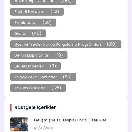
(783)
Arıza Tespit Cihazları
(22)
Elektrikli Araçlar
(68)
Emülatörler
(40)
Genel
(318)
Şasi Vin Yedek Parça Sorgulama Programları
(18)
Servis Ekipmanları
(3)
Şirket Haberleri
(63)
Yapay Zeka Çözümler
(125)
Yazılım Cihazları
Rastgele İçerikler
Gelişmiş Arıza Tespit Cihazı Özellikleri
02/01/2025