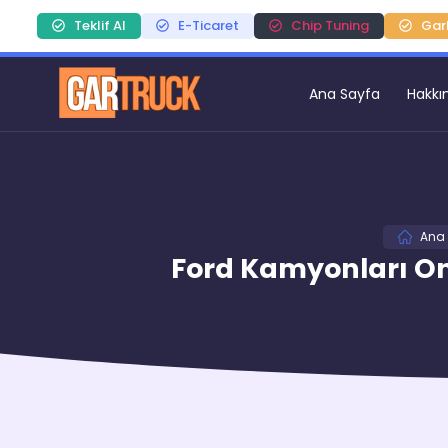
Teklif Al
E-Ticaret
Chip Tuning
Gar
Ana Sayfa
Hakkı
Ana
Ford Kamyonları Onl