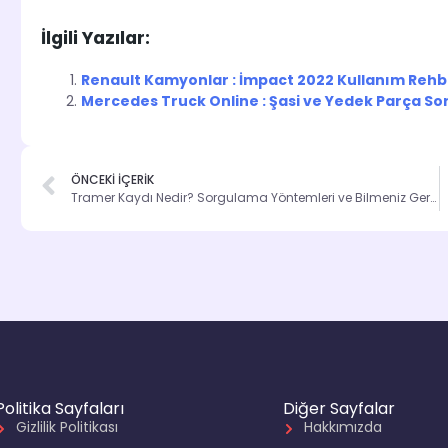
İlgili Yazılar:
Renault Kamyonlar : İmpact 2022 Kullanım Rehb
Mercedes Truck Online : Şasi ve Yedek Parça S
ÖNCEKİ İÇERİK
Tramer Kaydı Nedir? Sorgulama Yöntemleri ve Bilmeniz Gerekenler
Politika Sayfaları
Diğer Sayfalar
Gizlilik Politikası
Hakkımızda