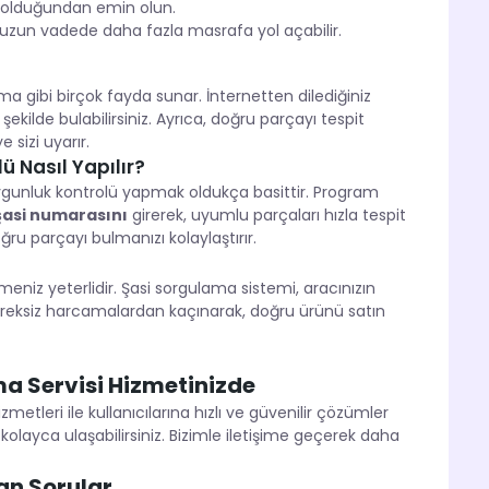
 olduğundan emin olun.
 ve uzun vadede daha fazla masrafa yol açabilir.
 gibi birçok fayda sunar. İnternetten dilediğiniz
şekilde bulabilirsiniz. Ayrıca, doğru parçayı tespit
 sizi uyarır.
ü Nasıl Yapılır?
uygunluk kontrolü yapmak oldukça basittir. Program
şasi numarasını
girerek, uyumlu parçaları hızla tespit
oğru parçayı bulmanızı kolaylaştırır.
eniz yeterlidir. Şasi sorgulama sistemi, aracınızın
gereksiz harcamalardan kaçınarak, doğru ürünü satın
a Servisi Hizmetinizde
etleri ile kullanıcılarına hızlı ve güvenilir çözümler
 kolayca ulaşabilirsiniz. Bizimle iletişime geçerek daha
an Sorular