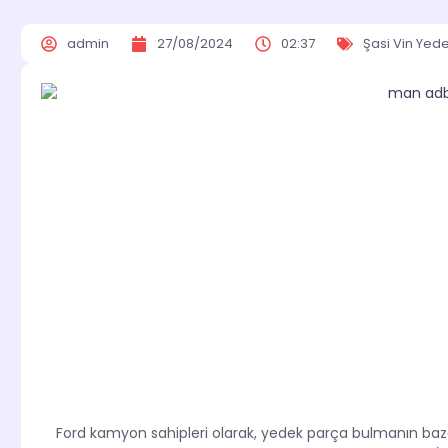
admin
27/08/2024
02:37
Şasi Vin Yed
Ford kamyon sahipleri olarak, yedek parça bulmanın bazen n