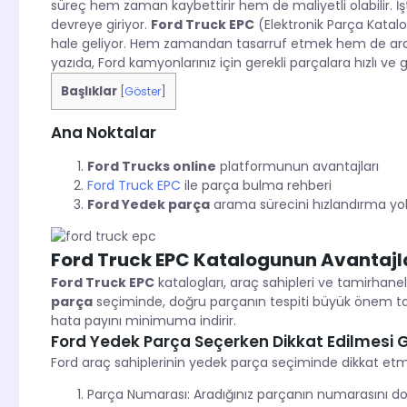
süreç hem zaman kaybettirir hem de maliyetli olabilir. 
devreye giriyor.
Ford Truck EPC
(Elektronik Parça Katal
hale geliyor. Hem zamandan tasarruf etmek hem de araç
yazıda, Ford kamyonlarınız için gerekli parçalara hızlı ve g
Başlıklar
[
Göster
]
Ana Noktalar
Ford Trucks online
platformunun avantajları
Ford Truck EPC
ile parça bulma rehberi
Ford Yedek parça
arama sürecini hızlandırma yoll
Ford Truck EPC Katalogunun Avantajla
Ford Truck EPC
katalogları, araç sahipleri ve tamirhaneler
parça
seçiminde, doğru parçanın tespiti büyük önem taş
hata payını minimuma indirir.
Ford Yedek Parça Seçerken Dikkat Edilmesi 
Ford araç sahiplerinin yedek parça seçiminde dikkat etm
Parça Numarası: Aradığınız parçanın numarasını do