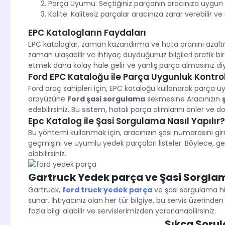
Parça Uyumu: Seçtiğiniz parçanın aracınıza uygun
Kalite: Kalitesiz parçalar aracınıza zarar verebilir
EPC Katalogların Faydaları
EPC kataloglar, zaman kazandırma ve hata oranını azaltma
zaman ulaşabilir ve ihtiyaç duyduğunuz bilgileri pratik bir 
etmek daha kolay hale gelir ve yanlış parça almasınız diye
Ford EPC Kataloğu ile Parça Uygunluk Kontrol
Ford araç sahipleri için, EPC kataloğu kullanarak parça 
arayüzüne
Ford şasi sorgulama
sekmesine Aracınızın
edebilirsiniz. Bu sistem, hatalı parça alımlarını önler ve d
Epc Katalog ile Şasi Sorgulama Nasıl Yapılır?
Bu yöntemi kullanmak için, aracınızın şasi numarasını girm
geçmişini ve uyumlu yedek parçaları listeler. Böylece, 
alabilirsiniz.
Gartruck Yedek parça ve Şasi Sorglam
Gartruck,
ford truck yedek parça
ve şasi sorgulama hizm
sunar. İhtiyacınız olan her tür bilgiye, bu servis üzerinden
fazla bilgi alabilir ve servislerimizden yararlanabilirsiniz.
Sıkça Sorul