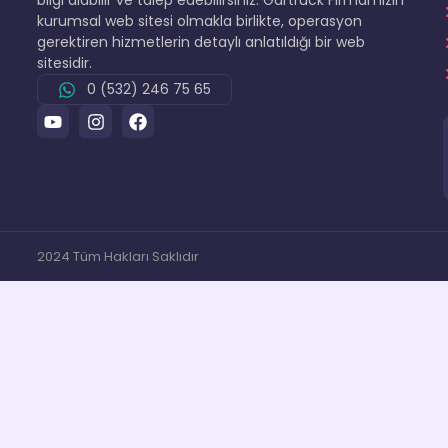
bilgi alabilir ve talep edebilirsiniz. Gartruck Firmamızın
kurumsal web sitesi olmakla birlikte, operasyon
gerektiren hizmetlerin detaylı anlatıldığı bir web
sitesidir.
0 (532) 246 75 65
2024 Tüm Hakları Saklıdır