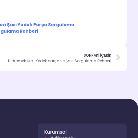
eri Şasi Yedek Parça Sorgulama
orgulama Rehberi
SONRAKİ İÇERİK
Hidromek Ufc : Yedek parça ve Şasi Sorgulama Rehberi
Kurumsal
Hakkımızda