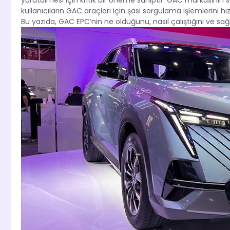
yürütülmesi için kritik bir öneme sahiptir. GAC markasının
kullanıcıların GAC araçları için şasi sorgulama işlemlerini hız
Bu yazıda, GAC EPC’nin ne olduğunu, nasıl çalıştığını ve sağl