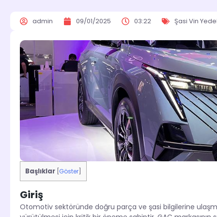
admin
09/01/2025
03:22
Şasi Vin Yed
Başlıklar
[
Göster
]
Giriş
Otomotiv sektöründe doğru parça ve şasi bilgilerine ulaşmak