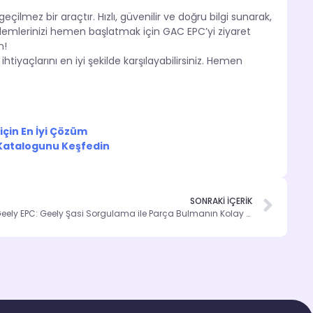
çilmez bir araçtır. Hızlı, güvenilir ve doğru bilgi sunarak,
işlemlerinizi hemen başlatmak için GAC EPC’yi ziyaret
n!
tiyaçlarını en iyi şekilde karşılayabilirsiniz. Hemen
çin En İyi Çözüm
 Katalogunu Keşfedin
SONRAKİ İÇERİK
Geely EPC: Geely Şasi Sorgulama ile Parça Bulmanın Kolay Yolu