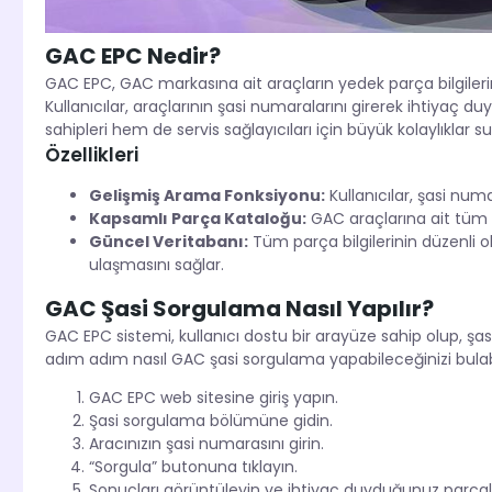
GAC EPC Nedir?
GAC EPC, GAC markasına ait araçların yedek parça bilgileri
Kullanıcılar, araçlarının şasi numaralarını girerek ihtiyaç du
sahipleri hem de servis sağlayıcıları için büyük kolaylıklar 
Özellikleri
Gelişmiş Arama Fonksiyonu:
Kullanıcılar, şasi num
Kapsamlı Parça Kataloğu:
GAC araçlarına ait tüm y
Güncel Veritabanı:
Tüm parça bilgilerinin düzenli ol
ulaşmasını sağlar.
GAC Şasi Sorgulama Nasıl Yapılır?
GAC EPC sistemi, kullanıcı dostu bir arayüze sahip olup, şas
adım adım nasıl GAC şasi sorgulama yapabileceğinizi bulabil
GAC EPC web sitesine giriş yapın.
Şasi sorgulama bölümüne gidin.
Aracınızın şasi numarasını girin.
“Sorgula” butonuna tıklayın.
Sonuçları görüntüleyin ve ihtiyaç duyduğunuz parçala