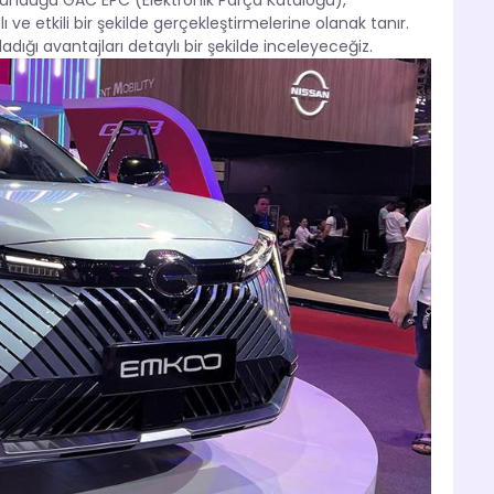
 sunduğu GAC EPC (Elektronik Parça Kataloğu),
lı ve etkili bir şekilde gerçekleştirmelerine olanak tanır.
adığı avantajları detaylı bir şekilde inceleyeceğiz.