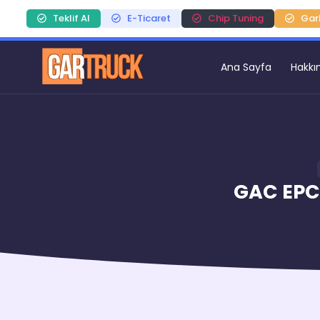
Teklif Al
E-Ticaret
Chip Tuning
Gar
Ana Sayfa
Hakkı
GAC EPC