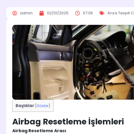
admin
02/01/2025
07:05
Arıza Tespit C
Başlıklar
[
Göster
]
Airbag Resetleme İşlemleri
Airbag Resetleme Aracı