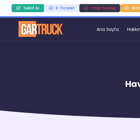
Teklif Al
E-Ticaret
Chip Tuning
Gar
Ana Sayfa
Hakkı
Hav