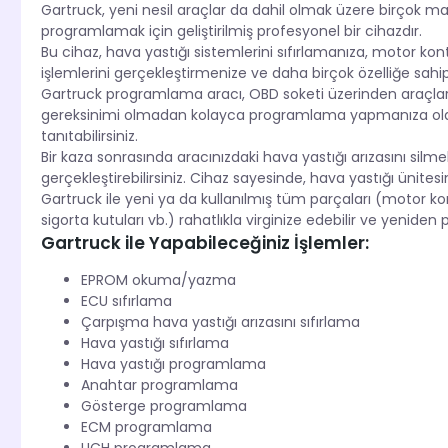
Gartruck, yeni nesil araçlar da dahil olmak üzere birçok ma
programlamak için geliştirilmiş profesyonel bir cihazdır.
Bu cihaz, hava yastığı sistemlerini sıfırlamanıza, motor k
işlemlerini gerçekleştirmenize ve daha birçok özelliğe sahip
Gartruck programlama aracı, OBD soketi üzerinden araçlar
gereksinimi olmadan kolayca programlama yapmanıza olanak 
tanıtabilirsiniz.
Bir kaza sonrasında aracınızdaki hava yastığı arızasını silmek
gerçekleştirebilirsiniz. Cihaz sayesinde, hava yastığı ünites
Gartruck ile yeni ya da kullanılmış tüm parçaları (motor kont
sigorta kutuları vb.) rahatlıkla virginize edebilir ve yeniden 
Gartruck ile Yapabileceğiniz İşlemler:
EPROM okuma/yazma
ECU sıfırlama
Çarpışma hava yastığı arızasını sıfırlama
Hava yastığı sıfırlama
Hava yastığı programlama
Anahtar programlama
Gösterge programlama
ECM programlama