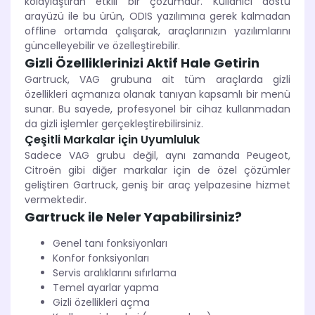
kolaylaştıran etkili bir çözümdür. Kullanıcı dostu
arayüzü ile bu ürün, ODIS yazılımına gerek kalmadan
offline ortamda çalışarak, araçlarınızın yazılımlarını
güncelleyebilir ve özelleştirebilir.
Gizli Özelliklerinizi Aktif Hale Getirin
Gartruck, VAG grubuna ait tüm araçlarda gizli
özellikleri açmanıza olanak tanıyan kapsamlı bir menü
sunar. Bu sayede, profesyonel bir cihaz kullanmadan
da gizli işlemler gerçekleştirebilirsiniz.
Çeşitli Markalar için Uyumluluk
Sadece VAG grubu değil, aynı zamanda Peugeot,
Citroën gibi diğer markalar için de özel çözümler
geliştiren Gartruck, geniş bir araç yelpazesine hizmet
vermektedir.
Gartruck ile Neler Yapabilirsiniz?
Genel tanı fonksiyonları
Konfor fonksiyonları
Servis aralıklarını sıfırlama
Temel ayarlar yapma
Gizli özellikleri açma