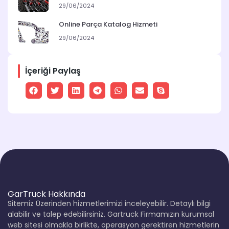
29/06/2024
Online Parça Katalog Hizmeti
29/06/2024
İçeriği Paylaş
GarTruck Hakkında
Sitemiz Üzerinden hizmetlerimizi inceleyebilir. Detaylı bilgi
alabilir ve talep edebilirsiniz. Gartruck Firmamızın kurumsal
web sitesi olmakla birlikte, operasyon gerektiren hizmetlerin