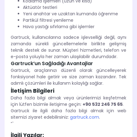
Kodlama işlemleri (uzun ve kısa)
Aktüatör testleri
Yeni anahtar ve uzaktan kumanda öğrenme
Partikül filtresi yenileme
Hava yastığı sıfırlama gibi işlemler
Gartruck, kullanıcılarına sadece işlevselliği değil, aynı
zamanda sürekli güncellemelerle birlikte gelişmiş
teknik destek de sunar. Müşteri hizmetleri, telefon ve
e-posta yoluyla her zaman ulaşılabilir durumdadır.
Gartruck’un Sağladığı Avantajlar
Gartruck, araçlarınızı düzenli olarak güncelleyerek
fonksiyonel hale getirir ve size zaman kazandırır. Tek
adımlı çözümleri ile kullanım kolaylığı sağlar.
İletişim Bilgileri
Daha fazla bilgi almak veya ürünlerimizi keşfetmek
için lütfen bizimle iletişime geçin:
+90 532 246 75 65
.
Gartruck ile ilgili daha fazla bilgi almak için web
sitemizi ziyaret edebilirsiniz:
gartruck.com
.
“`
İlgili Yazılar: