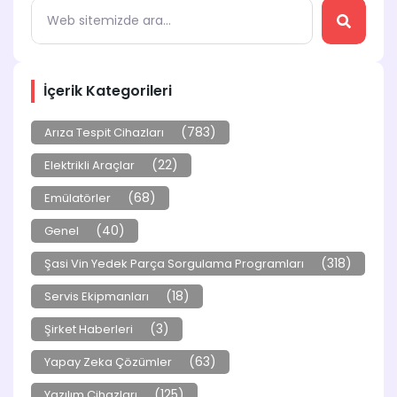
İçerik Kategorileri
(783)
Arıza Tespit Cihazları
(22)
Elektrikli Araçlar
(68)
Emülatörler
(40)
Genel
(318)
Şasi Vin Yedek Parça Sorgulama Programları
(18)
Servis Ekipmanları
(3)
Şirket Haberleri
(63)
Yapay Zeka Çözümler
(125)
Yazılım Cihazları