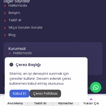
Diğer Sayfalar
Hakkımızda
İletişim
Teklif Al
Sıkça Sorulan Sorular
Blog
Kurumsal
Hakkımızda
Referanslarımız
Çerez Başlığı
Hizmetlerimiz
Sitemiz, en iyi deneyimi sunmak için
çerezler kullanır. Devam ederek çerez
kullanımını kabul etmiş olursunuz.
2024 Tüm Hakları Saklıdır
Gartruck.com
Kabul Et
Çerez Politikası
Ana Menü
Teklif Al
Hizmetler
Yukarı Çık