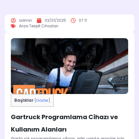
admin
02/01/2025
07:11
Arıza Tespit Cihazları
Başlıklar
[
Göster
]
Gartruck Programlama Cihazı ve
Kullanım Alanları
Gartruck programlama cihazı, ağır vasıta araçlar için