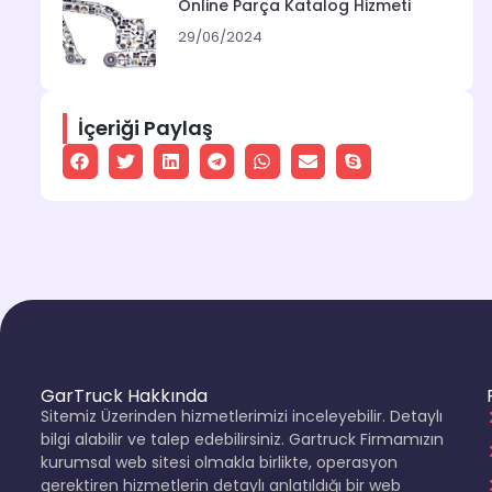
Online Parça Katalog Hizmeti
29/06/2024
İçeriği Paylaş
GarTruck Hakkında
Sitemiz Üzerinden hizmetlerimizi inceleyebilir. Detaylı
bilgi alabilir ve talep edebilirsiniz. Gartruck Firmamızın
kurumsal web sitesi olmakla birlikte, operasyon
gerektiren hizmetlerin detaylı anlatıldığı bir web