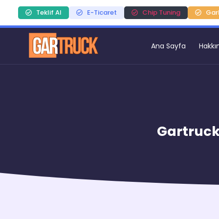
Teklif Al
E-Ticaret
Chip Tuning
Gar
Ana Sayfa
Hakkı
Gartruck: