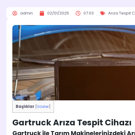
admin
02/01/2025
07:03
Arıza Tespit C
Başlıklar
[
Göster
]
Gartruck Arıza Tespit Cihazı
Gartruck ile Tarım Makinelerinizdeki Arı