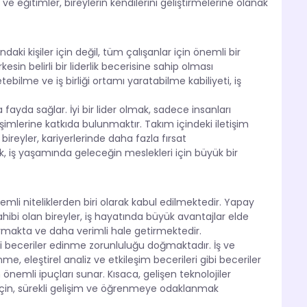
r ve eğitimler, bireylerin kendilerini geliştirmelerine olanak
aki kişiler için değil, tüm çalışanlar için önemli bir
sin belirli bir liderlik becerisine sahip olması
ilme ve iş birliği ortamı yaratabilme kabiliyeti, iş
a fayda sağlar. İyi bir lider olmak, sadece insanları
mlerine katkıda bulunmaktır. Takım içindeki iletişim
en bireyler, kariyerlerinde daha fazla fırsat
ek, iş yaşamında geleceğin meslekleri için büyük bir
mli niteliklerden biri olarak kabul edilmektedir. Yapay
ibi olan bireyler, iş hayatında büyük avantajlar elde
ndırmakta ve daha verimli hale getirmektedir.
eni beceriler edinme zorunluluğu doğmaktadır. İş ve
e, eleştirel analiz ve etkileşim becerileri gibi beceriler
 önemli ipuçları sunar. Kısaca, gelişen teknolojiler
için, sürekli gelişim ve öğrenmeye odaklanmak