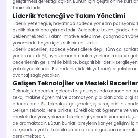
geliştirmesi gerektiği açıktır. Bunun için çeşitli online kursla
tanımaktadır.
Liderlik Yeteneği ve Takım Yönetimi
Liderlik yeteneği, iş hayatında sadece yönetim pozisyonlarınd
özellik olarak öne çıkmaktadır. Gelecekte takım içindeki herke
beklenmektedir. Takımı motive edebilme, çatışmaları yöneteb
yaşamında başarı için kritik bir unsurdur.
Liderlik becerileri, sadece yöneticilere değil, tüm çalışanlar
yönetmek değil, aynı zamanda onları yönlendirmek ve gelişi
becerilerinin gelişimi ile birlikte, başarılı bir liderlik sergiley
yakalayacaklardır. Bu nedenle, liderlik yeteneğini geliştirm
avantaj sağlayacaktır.
Gelişen Teknolojiler ve Mesleki Beceriler
Teknolojik beceriler, gelecekte iş dünyasında aranan en öne
zeka, makine öğrenimi ve otomasyon gibi alanlarda bilgi sah
edeceklerdir. Bu teknolojik gelişmeler, iş süreçlerini hızla
Gelişen teknolojilerle birlikte, sürekli olarak öğrenme ve y
meslek dünyası, yalnızca teknik bilgi yanında yaratıcı düşünm
de aramaktadır. Bütün bunlar, bireylerin kariyer gelişimi için
karşısında ayakta kalabilmek ve rekabet gücünü artırmak 
gerekmektedir.