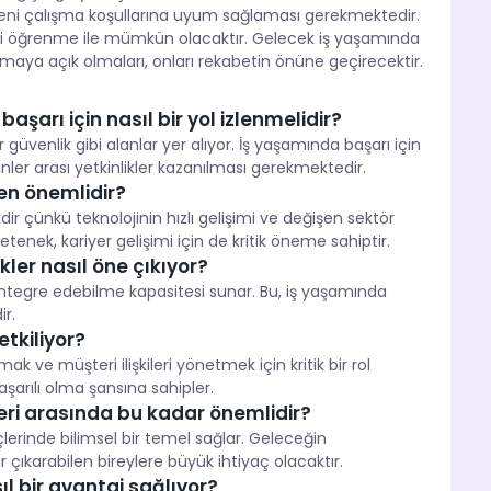
u yeni çalışma koşullarına uyum sağlaması gerekmektedir.
kli öğrenme ile mümkün olacaktır. Gelecek iş yaşamında
maya açık olmaları, onları rekabetin önüne geçirecektir.
şarı için nasıl bir yol izlenmelidir?
 güvenlik gibi alanlar yer alıyor. İş yaşamında başarı için
linler arası yetkinlikler kazanılması gerekmektedir.
en önemlidir?
ir çünkü teknolojinin hızlı gelişimi ve değişen sektör
yetenek, kariyer gelişimi için de kritik öneme sahiptir.
kler nasıl öne çıkıyor?
eri entegre edebilme kapasitesi sunar. Bu, iş yaşamında
ir.
etkiliyor?
mak ve müşteri ilişkileri yönetmek için kritik bir rol
aşarılı olma şansına sahipler.
eri arasında bu kadar önemlidir?
lerinde bilimsel bir temel sağlar. Geleceğin
r çıkarabilen bireylere büyük ihtiyaç olacaktır.
l bir avantaj sağlıyor?