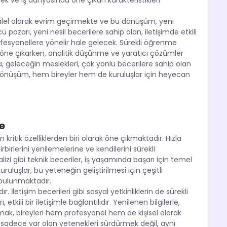
ek ve iş dünyasında öne çıkan karakteristikleri
ralel olarak evrim geçirmekte ve bu dönüşüm, yeni
pazarı, yeni nesil becerilere sahip olan, iletişimde etkili
ofesyonellere yönelir hale gelecek. Sürekli öğrenme
rak öne çıkarken, analitik düşünme ve yaratıcı çözümler
 geleceğin meslekleri, çok yönlü becerilere sahip olan
bu dönüşüm, hem bireyler hem de kuruluşlar için heyecan
e
ritik özelliklerden biri olarak öne çıkmaktadır. Hızla
rbirlerini yenilemelerine ve kendilerini sürekli
alizi gibi teknik beceriler, iş yaşamında başarı için temel
ruluşlar, bu yeteneğin geliştirilmesi için çeşitli
 bulunmaktadır.
 İletişim becerileri gibi sosyal yetkinliklerin de sürekli
tkili bir iletişimle bağlantılıdır. Yenilenen bilgilerle,
unmak, bireyleri hem profesyonel hem de kişisel olarak
 sadece var olan yetenekleri sürdürmek değil, aynı