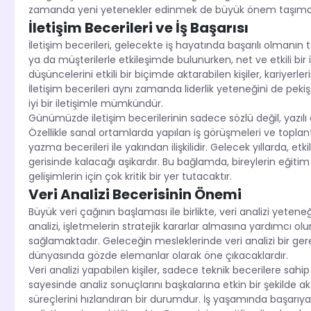
zamanda yeni yetenekler edinmek de büyük önem taşımak
İletişim Becerileri ve İş Başarısı
İletişim becerileri, gelecekte iş hayatında başarılı olmanın t
ya da müşterilerle etkileşimde bulunurken, net ve etkili bir 
düşüncelerini etkili bir biçimde aktarabilen kişiler, kariyerle
İletişim becerileri aynı zamanda liderlik yeteneğini de pekiş
iyi bir iletişimle mümkündür.
Günümüzde iletişim becerilerinin sadece sözlü değil, yazılı 
Özellikle sanal ortamlarda yapılan iş görüşmeleri ve toplantı
yazma becerileri ile yakından ilişkilidir. Gelecek yıllarda, etk
gerisinde kalacağı aşikardır. Bu bağlamda, bireylerin eğitim sü
gelişimlerin için çok kritik bir yer tutacaktır.
Veri Analizi Becerisinin Önemi
Büyük veri çağının başlaması ile birlikte, veri analizi yete
analizi, işletmelerin stratejik kararlar almasına yardımcı ol
sağlamaktadır. Geleceğin mesleklerinde veri analizi bir gerekl
dünyasında gözde elemanlar olarak öne çıkacaklardır.
Veri analizi yapabilen kişiler, sadece teknik becerilere sah
sayesinde analiz sonuçlarını başkalarına etkin bir şekilde akta
süreçlerini hızlandıran bir durumdur. İş yaşamında başarıya 