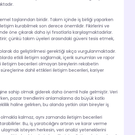
tadır.
emel taşlarından biridir. Takım içinde iş birliği yaparken
iletişim kurabilmek son derece önemlidir. Fikirlerini ve
rinde öne çıkarak daha iyi fırsatlarla karşılaşmaktadırlar.
tirir; çünkü takım üyeleri arasındaki güveni tesis etmek,
olarak da geliştirilmesi gerektiği sıkça vurgulanmaktadır.
larda etkili iletişim sağlamak, içerik sunumları ve rapor
ili iletişim becerileri olmayan bireylerin rekabetin
reçlerine dahil ettikleri iletişim becerileri, kariyer
neğine sahip olmak giderek daha önemli hale gelmiştir. Veri
urken, pazar trendlerini anlamalarına da büyük katkı
ilik haline gelirken, bu alanda yetkin olan bireyler iş
ip olmakla kalmaz, aynı zamanda iletişim becerileri
rabilirler. Bu, iş yaratıcılığını artıran ve karar verme
ulaşmak isteyen herkesin, veri analizi yeteneklerini