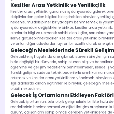
Kesitler Arası Yetkinlik ve Yenilikçilik
Kesitler arası yetkinlik, günümüz iş dünyasında giderek öne
disiplinlerden gelen bilgileri birleştirebilen bireyler, yenili
nedenle, multidisipliner bir yaklaşım benimsemek, iş yaşamınd
İş dünyasındaki değişikliklerle birlikte, kesitler arası yetkinli
alanlarda bilgi ve uzmanlık sahibi olan kişiler, sorunlara ya
ileriye götürebilmektedirler. Kesitler arası yetkinlik, birey
ve onları diğer adaylardan ayıran bir özellik olarak öne çıkm
Geleceğin Mesleklerinde Sürekli Gelişi
Gelecekte, iş hayatında öne çıkmak isteyen bireyler için süre
hızla değiştiği bir dünyada, sahip olunan bilgi ve becerilerin 
öğrenme ve gelişim hedeflerini benimsemeleri, ileride iş ya
Sürekli gelişim, sadece teknik becerilerle sınırlı kalmamalıdır.
artırmak ve kesitler arası yetkinliklere yönelmek, bireylerin
İlgili alanlarda alınan eğitimler ile bireyler, geleceğin mesl
olabilmektedirler.
Gelecek İş Ortamlarını Etkileyen Faktörl
Gelecek iş ortamları, teknolojik gelişmelerle birlikte hızla 
modellerinin benimsenmesi ve dijital iletişim araçlarının ku
durum, çalışanların sahip olması gereken yetkinliklerde de 