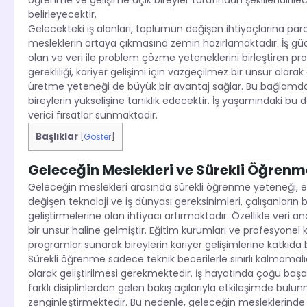
öğrenme ve gelişime açık bireyler tarafından şekillendirilec
belirleyecektir.
Gelecekteki iş alanları, toplumun değişen ihtiyaçlarına pa
mesleklerin ortaya çıkmasına zemin hazırlamaktadır. İş gücü 
olan ve veri ile problem çözme yeteneklerini birleştiren pr
gerekliliği, kariyer gelişimi için vazgeçilmez bir unsur ola
üretme yeteneği de büyük bir avantaj sağlar. Bu bağlamda,
bireylerin yükselişine tanıklık edecektir. İş yaşamındaki 
verici fırsatlar sunmaktadır.
Başlıklar
[
Göster
]
Geleceğin Meslekleri ve Sürekli Öğrenm
Geleceğin meslekleri arasında sürekli öğrenme yeteneği, en k
değişen teknoloji ve iş dünyası gereksinimleri, çalışanların bi
geliştirmelerine olan ihtiyacı artırmaktadır. Özellikle veri an
bir unsur haline gelmiştir. Eğitim kurumları ve profesyonel ku
programlar sunarak bireylerin kariyer gelişimlerine katkıda
Sürekli öğrenme sadece teknik becerilerle sınırlı kalmamalıdır.
olarak geliştirilmesi gerekmektedir. İş hayatında çoğu başarı, e
farklı disiplinlerden gelen bakış açılarıyla etkileşimde bul
zenginleştirmektedir. Bu nedenle, geleceğin mesleklerinde