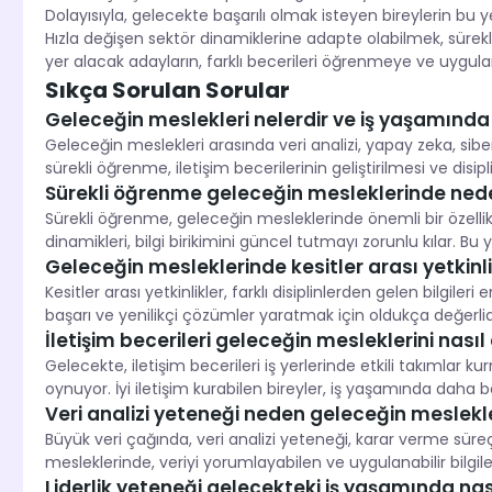
Dolayısıyla, gelecekte başarılı olmak isteyen bireylerin b
Hızla değişen sektör dinamiklerine adapte olabilmek, süre
yer alacak adayların, farklı becerileri öğrenmeye ve uygula
Sıkça Sorulan Sorular
Geleceğin meslekleri nelerdir ve iş yaşamında ba
Geleceğin meslekleri arasında veri analizi, yapay zeka, siber
sürekli öğrenme, iletişim becerilerinin geliştirilmesi ve disip
Sürekli öğrenme geleceğin mesleklerinde ned
Sürekli öğrenme, geleceğin mesleklerinde önemli bir özellikd
dinamikleri, bilgi birikimini güncel tutmayı zorunlu kılar. Bu 
Geleceğin mesleklerinde kesitler arası yetkinli
Kesitler arası yetkinlikler, farklı disiplinlerden gelen bilgil
başarı ve yenilikçi çözümler yaratmak için oldukça değerlid
İletişim becerileri geleceğin mesleklerini nasıl 
Gelecekte, iletişim becerileri iş yerlerinde etkili takımlar kur
oynuyor. İyi iletişim kurabilen bireyler, iş yaşamında daha b
Veri analizi yeteneği neden geleceğin meslekl
Büyük veri çağında, veri analizi yeteneği, karar verme süreç
mesleklerinde, veriyi yorumlayabilen ve uygulanabilir bilgile
Liderlik yeteneği gelecekteki iş yaşamında nası