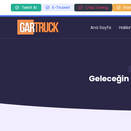
Teklif Al
E-Ticaret
Chip Tuning
Gar
Ana Sayfa
Hakkı
Geleceğin 