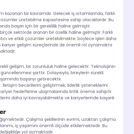
m kazanan bir kavramdır. Gelecek iş ortamlarında, farklı
kçi çözümler üretebilme kapasitesine sahip olacaklardır. Bu
a başarı için bir gereklilik haline gelmiştir.
k, birçok sektörde aranan bir özellik haline gelmiştir. Farklı
ratıcı ve etkili çözümler üretebilmekte; böylece işleri daha
lerin kariyer gelişim süreçlerinde de önemli rol oynamakta
aktadır.
m
kli gelişim, bir zorunluluk haline gelecektir. Teknolojinin
güncellenmesi şarttır. Dolayısıyla, bireylerin sürekli
şamında başarıyı getirecektir.
 İletişim becerilerini geliştirmek, liderlik yeteneklerini
 kariyer hedeflerine ulaşmalarında kritik öneme sahiptir.
eklerini daha iyi kavrayabilmekte ve kariyerlerinde başarılı
er
değişmektedir. Çalışma şekillerinin evrimi, uzaktan çalışma
llanımı, iş yaşamını önemli ölçüde etkilemektedir. Bu
değişikliğe yol açmaktadır.