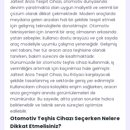
Jaltest Arıza Tespit Cihazı, otomotiv dünyasında
devrim yaratmakta olan uygun maliyetli ve verimli bir
çözüm olarak dikkat çekmektedir. Modern araçlarda
meydana gelen arızaları hızlı bir şekilde tespit etmek
için gelişmiş teknolojilerle donatılmıştır. Otomotiv
teknisyenleri için önemli bir araç olmasının arkasında
yatan sebepler, kullanıcı dostu arayüzü ve çok sayıda
araç modeliyle uyumlu çalışma yeteneğidir. Gelişmiş
veri tabanı, her tür aracın arıza teşhisine olanak
tanırken, bakım sürecini de kısaltmaktadır.
Günümüzde bir otomotiv teşhis cihazı kullanmak, iş
verimliliğini artırmak için kaçınılmaz hale gelmiştir.
Jaltest Arıza Tespit Cihazı, bu ihtiyacı karşılayacak
şekilde tasarlanmış ve sektörde geniş yer edinmiştir.
Kullanıcıların cihaza kolaylıkla erişim sağlarken, aracın
arıza geçmişini anında görüntülemeleri de
mümkündür. Bu sayede, altta yatan sorunlar hızlıca
belirlenebilir ve teknik servis süreçleri optimize
edilebilir.
Otomotiv Teşhis Cihazı Seçerken Nelere
Dikkat Etmelisiniz?