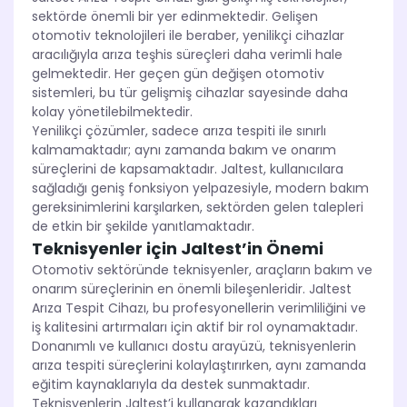
sektörde önemli bir yer edinmektedir. Gelişen
otomotiv teknolojileri ile beraber, yenilikçi cihazlar
aracılığıyla arıza teşhis süreçleri daha verimli hale
gelmektedir. Her geçen gün değişen otomotiv
sistemleri, bu tür gelişmiş cihazlar sayesinde daha
kolay yönetilebilmektedir.
Yenilikçi çözümler, sadece arıza tespiti ile sınırlı
kalmamaktadır; aynı zamanda bakım ve onarım
süreçlerini de kapsamaktadır. Jaltest, kullanıcılara
sağladığı geniş fonksiyon yelpazesiyle, modern bakım
gereksinimlerini karşılarken, sektörden gelen talepleri
de etkin bir şekilde yanıtlamaktadır.
Teknisyenler için Jaltest’in Önemi
Otomotiv sektöründe teknisyenler, araçların bakım ve
onarım süreçlerinin en önemli bileşenleridir. Jaltest
Arıza Tespit Cihazı, bu profesyonellerin verimliliğini ve
iş kalitesini artırmaları için aktif bir rol oynamaktadır.
Donanımlı ve kullanıcı dostu arayüzü, teknisyenlerin
arıza tespiti süreçlerini kolaylaştırırken, aynı zamanda
eğitim kaynaklarıyla da destek sunmaktadır.
Teknisyenlerin Jaltest’i kullanarak kazandıkları