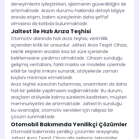
deneyimlerini iyileştirirken, işletmenin güvenilirliğini de
artırmaktadır. Aracın durumu hakkında detaylı bilgiye
anında erişim, bakım süreçlerinin daha şeffaf
olmasına da katkıda bulunmaktadır.
Jaltest ile Hızlı Arıza Teşhisi
Otomotiv alanında hızlı arıza teşhisi, verimlilik
açısından kritik bir unsurdur. Jaltest Arıza Tespit Cihazı,
teknik ekiplerin arızaları kısa bir süre içerisinde
belirlemesine yardımcı olmaktadır. Cihazın sunduğu
gelişmiş veritabanı, farklı marka ve modeller üzerinde
etkili bir teşhis imkanı sunarak, atölyelerde zaman
kaybını minimize etmektedir.
Arıza teşhisi sürecinin hızlanması, onarımların da daha
hızlı bir şekilde yapılmasını sağlamaktadır. Bu durum,
araçların atölyede kalma sürelerini kısaltırken, müşteri
memnuniyetini de artırmaktadır. Jaltest’in sunduğu
bu avantajlar, otomotiv servisleri için rakipsiz bir
çözüm sunmaktadır.
Otomobil Bakımında Yenilikçi Çözümler
Otomobil bakımında yenilikçi çözümler arayışında,
Jaltest Arıza Tespit Cihazı gibi gelişmiş teknolojiler,