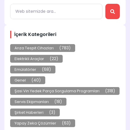
İçerik Kategorileri
(783)
Arıza Tespit Cihazları
(22)
Elektrikli Araçlar
(68)
Emülatörler
(40)
Genel
(318)
Şasi Vin Yedek Parça Sorgulama Programları
(18)
Servis Ekipmanları
(3)
Şirket Haberleri
(63)
Yapay Zeka Çözümler