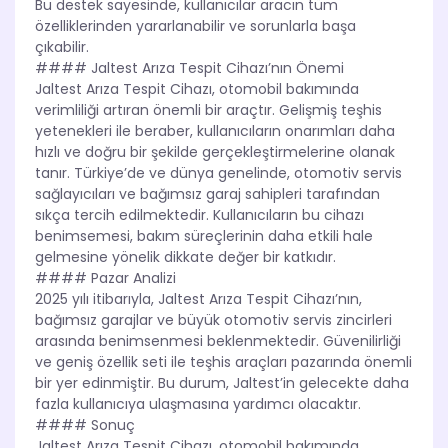
Bu destek sayesinde, kullanıcılar aracın tüm
özelliklerinden yararlanabilir ve sorunlarla başa
çıkabilir.
#### Jaltest Arıza Tespit Cihazı’nın Önemi
Jaltest Arıza Tespit Cihazı, otomobil bakımında
verimliliği artıran önemli bir araçtır. Gelişmiş teşhis
yetenekleri ile beraber, kullanıcıların onarımları daha
hızlı ve doğru bir şekilde gerçekleştirmelerine olanak
tanır. Türkiye’de ve dünya genelinde, otomotiv servis
sağlayıcıları ve bağımsız garaj sahipleri tarafından
sıkça tercih edilmektedir. Kullanıcıların bu cihazı
benimsemesi, bakım süreçlerinin daha etkili hale
gelmesine yönelik dikkate değer bir katkıdır.
#### Pazar Analizi
2025 yılı itibarıyla, Jaltest Arıza Tespit Cihazı’nın,
bağımsız garajlar ve büyük otomotiv servis zincirleri
arasında benimsenmesi beklenmektedir. Güvenilirliği
ve geniş özellik seti ile teşhis araçları pazarında önemli
bir yer edinmiştir. Bu durum, Jaltest’in gelecekte daha
fazla kullanıcıya ulaşmasına yardımcı olacaktır.
#### Sonuç
Jaltest Arıza Tespit Cihazı, otomobil bakımında