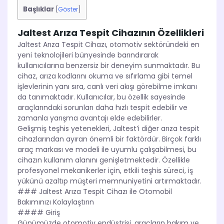
Başlıklar
[
Göster
]
Jaltest Arıza Tespit Cihazının Özellikleri
Jaltest Arıza Tespit Cihazı, otomotiv sektöründeki en
yeni teknolojileri bünyesinde barındırarak
kullanıcılarına benzersiz bir deneyim sunmaktadır. Bu
cihaz, arıza kodlarını okuma ve sıfırlama gibi temel
işlevlerinin yanı sıra, canlı veri akışı görebilme imkanı
da tanımaktadır. Kullanıcılar, bu özellik sayesinde
araçlarındaki sorunları daha hızlı tespit edebilir ve
zamanla yarışma avantajı elde edebilirler.
Gelişmiş teşhis yetenekleri, Jaltest’i diğer arıza tespit
cihazlarından ayıran önemli bir faktördür. Birçok farklı
araç markası ve modeli ile uyumlu çalışabilmesi, bu
cihazın kullanım alanını genişletmektedir. Özellikle
profesyonel mekanikerler için, etkili teşhis süreci, iş
yükünü azaltıp müşteri memnuniyetini artırmaktadır.
### Jaltest Arıza Tespit Cihazı ile Otomobil
Bakımınızı Kolaylaştırın
#### Giriş
Günümüzde otomotiv endüstrisi, araçların bakım ve