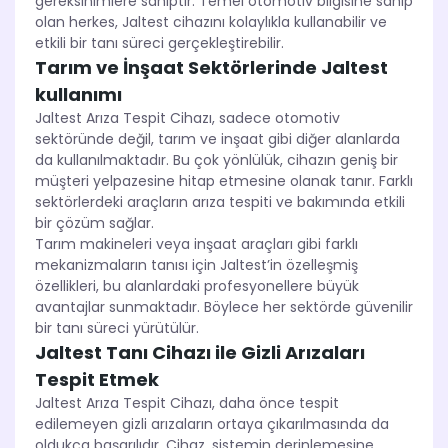
gereksinimlere sahiptir. Temel otomotiv bilgisine sahip
olan herkes, Jaltest cihazını kolaylıkla kullanabilir ve
etkili bir tanı süreci gerçekleştirebilir.
Tarım ve İnşaat Sektörlerinde Jaltest
kullanımı
Jaltest Arıza Tespit Cihazı, sadece otomotiv
sektöründe değil, tarım ve inşaat gibi diğer alanlarda
da kullanılmaktadır. Bu çok yönlülük, cihazın geniş bir
müşteri yelpazesine hitap etmesine olanak tanır. Farklı
sektörlerdeki araçların arıza tespiti ve bakımında etkili
bir çözüm sağlar.
Tarım makineleri veya inşaat araçları gibi farklı
mekanizmaların tanısı için Jaltest’in özelleşmiş
özellikleri, bu alanlardaki profesyonellere büyük
avantajlar sunmaktadır. Böylece her sektörde güvenilir
bir tanı süreci yürütülür.
Jaltest Tanı Cihazı ile Gizli Arızaları
Tespit Etmek
Jaltest Arıza Tespit Cihazı, daha önce tespit
edilemeyen gizli arızaların ortaya çıkarılmasında da
oldukça başarılıdır. Cihaz, sistemin derinlemesine