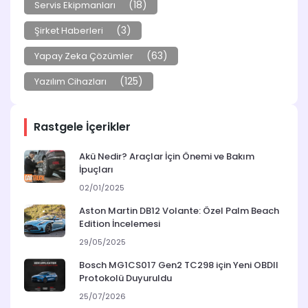
(18)
Servis Ekipmanları
(3)
Şirket Haberleri
(63)
Yapay Zeka Çözümler
(125)
Yazılım Cihazları
Rastgele İçerikler
Akü Nedir? Araçlar İçin Önemi ve Bakım
İpuçları
02/01/2025
Aston Martin DB12 Volante: Özel Palm Beach
Edition İncelemesi
29/05/2025
Bosch MG1CS017 Gen2 TC298 için Yeni OBDII
Protokolü Duyuruldu
25/07/2026