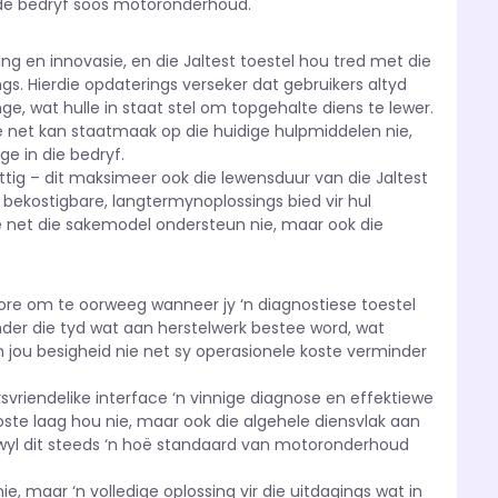
ende bedryf soos motoronderhoud.
g en innovasie, en die Jaltest toestel hou tred met die
s. Hierdie opdaterings verseker dat gebruikers altyd
e, wat hulle in staat stel om topgehalte diens te lewer.
nie net kan staatmaak op die huidige hulpmiddelen nie,
e in die bedryf.
tig – dit maksimeer ook die lewensduur van die Jaltest
 bekostigbare, langtermynoplossings bied vir hul
ie net die sakemodel ondersteun nie, maar ook die
ktore om te oorweeg wanneer jy ‘n diagnostiese toestel
minder die tyd wat aan herstelwerk bestee word, wat
n jou besigheid nie net sy operasionele koste verminder
svriendelike interface ‘n vinnige diagnose en effektiewe
oste laag hou nie, maar ook die algehele diensvlak aan
terwyl dit steeds ‘n hoë standaard van motoronderhoud
ie, maar ‘n volledige oplossing vir die uitdagings wat in