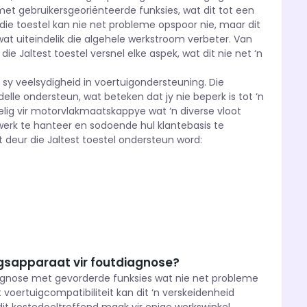
t gebruikersgeoriënteerde funksies, wat dit tot een
die toestel kan nie net probleme opspoor nie, maar dit
at uiteindelik die algehele werkstroom verbeter. Van
die Jaltest toestel versnel elke aspek, wat dit nie net ‘n
 sy veelsydigheid in voertuigondersteuning. Die
le ondersteun, wat beteken dat jy nie beperk is tot ‘n
delig vir motorvlakmaatskappye wat ‘n diverse vloot
 werk te hanteer en sodoende hul klantebasis te
at deur die Jaltest toestel ondersteun word:
ingsapparaat vir foutdiagnose?
iagnose met gevorderde funksies wat nie net probleme
 voertuigcompatibiliteit kan dit ‘n verskeidenheid