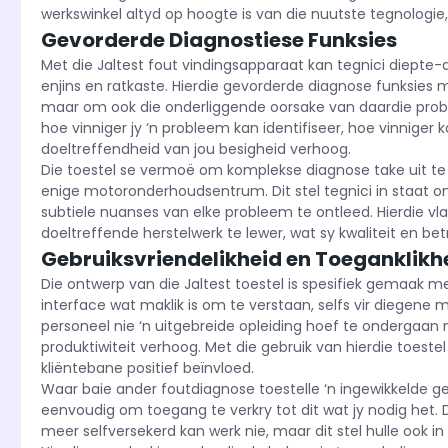
werkswinkel altyd op hoogte is van die nuutste tegnologie, 
Gevorderde Diagnostiese Funksies
Met die Jaltest fout vindingsapparaat kan tegnici diepte
enjins en ratkaste. Hierdie gevorderde diagnose funksies m
maar om ook die onderliggende oorsake van daardie proble
hoe vinniger jy ‘n probleem kan identifiseer, hoe vinniger k
doeltreffendheid van jou besigheid verhoog.
Die toestel se vermoë om komplekse diagnose take uit te v
enige motoronderhoudsentrum. Dit stel tegnici in staat o
subtiele nuanses van elke probleem te ontleed. Hierdie vl
doeltreffende herstelwerk te lewer, wat sy kwaliteit en be
Gebruiksvriendelikheid en Toeganklikh
Die ontwerp van die Jaltest toestel is spesifiek gemaak met
interface wat maklik is om te verstaan, selfs vir diegene 
personeel nie ‘n uitgebreide opleiding hoef te ondergaan
produktiwiteit verhoog. Met die gebruik van hierdie toestel
kliëntebane positief beïnvloed.
Waar baie ander foutdiagnose toestelle ‘n ingewikkelde geb
eenvoudig om toegang te verkry tot dit wat jy nodig het.
meer selfversekerd kan werk nie, maar dit stel hulle ook in