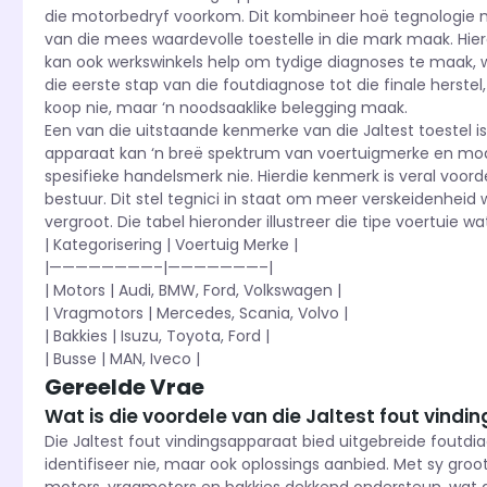
die motorbedryf voorkom. Dit kombineer hoë tegnologie me
van die mees waardevolle toestelle in die mark maak. Hier
kan ook werkswinkels help om tydige diagnoses te maak, w
die eerste stap van die foutdiagnose tot die finale herstel, 
koop nie, maar ‘n noodsaaklike belegging maak.
Een van die uitstaande kenmerke van die Jaltest toestel is
apparaat kan ‘n breë spektrum van voertuigmerke en model
spesifieke handelsmerk nie. Hierdie kenmerk is veral voor
bestuur. Dit stel tegnici in staat om meer verskeidenheid
vergroot. Die tabel hieronder illustreer die tipe voertuie w
| Kategorisering | Voertuig Merke |
|————————–|———————–|
| Motors | Audi, BMW, Ford, Volkswagen |
| Vragmotors | Mercedes, Scania, Volvo |
| Bakkies | Isuzu, Toyota, Ford |
| Busse | MAN, Iveco |
Gereelde Vrae
Wat is die voordele van die Jaltest fout vind
Die Jaltest fout vindingsapparaat bied uitgebreide foutd
identifiseer nie, maar ook oplossings aanbied. Met sy groot