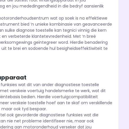
ur die Jaltest fout vindingsapparaat in jou
oog en jou mededingendheid in die bedryf aansienlik
ge motoronderhoudsentrum wat op soek is na effektiewe
instrument bied ‘n unieke kombinasie van geavanceerde
 sulke diagnose toestelle kan tegnici vinnig die kern
rk en verbeterde klantetevredenheid. Met ‘n breë
ie werksomgewings geïntegreer word. Hierdie benadering
 uit te brei en sodoende hul besigheidseffektiwiteit te
sapparaat
funksies wat dit van ander diagnostiese toestelle
 met verskeie voertuig handelsmerke te werk, wat dit
liëntebasis bedien. Hierdie voertuigcompatibiliteit
eer verskeie toestelle hoef aan te skaf om verskillende
e, maar ook tyd bespaar.
stel ook gevorderde diagnostiese funksies wat die
an nie net probleme identifiseer nie, maar ook
enadering aan motoronderhoud verseker dat jou