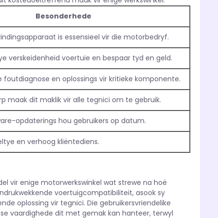
t kostedoeltreffend maak vir enige werkswinkel.
Besonderhede
vindingsapparaat is essensieel vir die motorbedryf.
e verskeidenheid voertuie en bespaar tyd en geld.
foutdiagnose en oplossings vir kritieke komponente.
p maak dit maklik vir alle tegnici om te gebruik.
are-opdaterings hou gebruikers op datum.
ltye en verhoog kliëntediens.
del vir enige motorwerkswinkel wat strewe na hoë
 indrukwekkende voertuigcompatibiliteit, asook sy
de oplossing vir tegnici. Die gebruikersvriendelike
ese vaardighede dit met gemak kan hanteer, terwyl