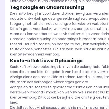
Hierdie voordeel is van kardinale belang in ‘n mededing
Tegnologie en Ondersteuning
Die motorbedryf is voortdurend onderhewig aan veranderin
nuutste ontwikkelinge deur gereelde sagteware-opdatering
toegang het tot die mees onlangse funksies en verbetering
Dit is ‘n groot voordeel vir werkswinkels, aangesien hulle 
maar ook kan voorbereid wees vir toekomstige verandering
Gereelde ondersteuning en opdaterings is meer as net nut
toestel. Deur die toestel op hoogte te hou, kan werkplekke
foutdiagnose behoeftes. Dit is ‘n wen-wen situasie wat n
kliëntetevredenheid verhoog.
Koste-effektiewe Oplossings
Koste-effektiewe oplossings is ‘n van die belangrikste fa
soos die Jaltest kies. Die gebruik van hierdie toestel ver
vinnige diens aan meer kliënte todoen. Met die Jaltest, ka
nie, maar ook verhoogde winsmarges geniete.
Aangesien die toestel se gevorderde funksies en gebruiker
herstelwerk moontlik maak, kan werkswinkels nie net hul k
kliënte verhoog. Dit laat die besigheid toe om te groei, 
bied.
Die Jaltest fout vindingsapparaat is nie net ‘n instrument n