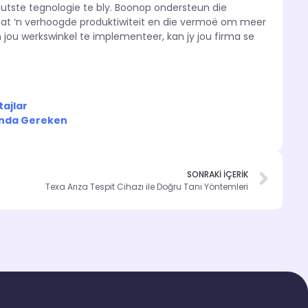
utste tegnologie te bly. Boonop ondersteun die
raat ‘n verhoogde produktiwiteit en die vermoë om meer
n jou werkswinkel te implementeer, kan jy jou firma se
tajlar
mında Gereken
SONRAKİ İÇERİK
Texa Arıza Tespit Cihazı ile Doğru Tanı Yöntemleri