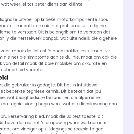
wat weer lei tot beter diens aan kliënte.
-diagnose uitvoer op kritieke motorkomponente soos
aak dit moontlik om nie net probleme uit te lig nie,
me te verstaan. Dit is belangrik om te verstaan dat
an jy die herstelwerk aanpak, wat uiteindelik die algehele
oer, maak die Jaltest ‘n noodsaaklike instrument vir
m nie net die simptome aan te dui nie, maar om ook die
ak van detail maak dit baie makliker om akkurate en
troubaarheid verbeter.
eid
 die gebruiker in gedagte. Dit het ‘n intuitiewe
met beperkte tegniese kennis. Dit beteken dat jou
 nie, wat besigheidsure bespaar en die algemene
 kan tegnici vinnig begin werk, wat die dienslewering aan
ruikerservaring bied, maak die Jaltest toestel dit
 Dit bevorder nie net ‘n omgewing waar werknemers
 staat om vinniger op uitdagings se reaksie te gee.