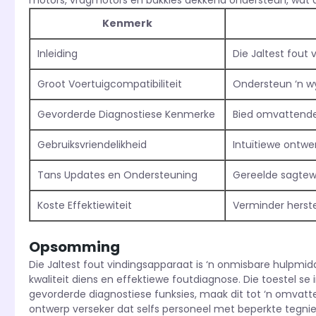
motors, vragmotors en bakkies dekkend ondersteun, wat di
Kenmerk
Inleiding
Die Jaltest fout 
Groot Voertuigcompatibiliteit
Ondersteun ‘n wy
Gevorderde Diagnostiese Kenmerke
Bied omvattende 
Gebruiksvriendelikheid
Intuïtiewe ontwer
Tans Updates en Ondersteuning
Gereelde sagtew
Koste Effektiewiteit
Verminder herste
Opsomming
Die Jaltest fout vindingsapparaat is ‘n onmisbare hulpmid
kwaliteit diens en effektiewe foutdiagnose. Die toestel se
gevorderde diagnostiese funksies, maak dit tot ‘n omvatten
ontwerp verseker dat selfs personeel met beperkte tegni