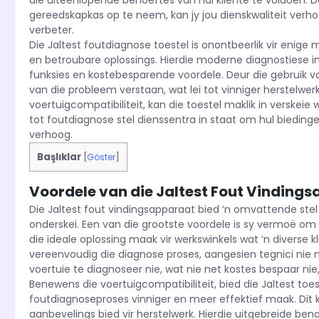
die uiteenlopende behoeftes van hul kliënte te voldoen. De
gereedskapkas op te neem, kan jy jou dienskwaliteit verh
verbeter.
Die Jaltest foutdiagnose toestel is onontbeerlik vir eni
en betroubare oplossings. Hierdie moderne diagnostiese 
funksies en kostebesparende voordele. Deur die gebruik van
van die probleem verstaan, wat lei tot vinniger herstelwe
voertuigcompatibiliteit, kan die toestel maklik in verske
tot foutdiagnose stel dienssentra in staat om hul biedinge
verhoog.
Başlıklar
[
Göster
]
Voordele van die Jaltest Fout Vinding
Die Jaltest fout vindingsapparaat bied ‘n omvattende stel 
onderskei. Een van die grootste voordele is sy vermoë om
die ideale oplossing maak vir werkswinkels wat ‘n diverse k
vereenvoudig die diagnose proses, aangesien tegnici nie m
voertuie te diagnoseer nie, wat nie net kostes bespaar ni
Benewens die voertuigcompatibiliteit, bied die Jaltest toe
foutdiagnoseproses vinniger en meer effektief maak. Dit k
aanbevelings bied vir herstelwerk. Hierdie uitgebreide b