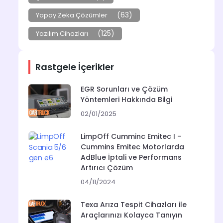
(63)
Yapay Zeka Çözümler
(125)
Yazılım Cihazları
Rastgele İçerikler
EGR Sorunları ve Çözüm
Yöntemleri Hakkında Bilgi
02/01/2025
LimpOff Cumminc Emitec I –
Cummins Emitec Motorlarda
AdBlue İptali ve Performans
Artırıcı Çözüm
04/11/2024
Texa Arıza Tespit Cihazları ile
Araçlarınızı Kolayca Tanıyın