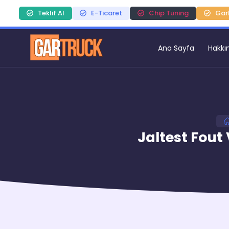
Teklif Al
E-Ticaret
Chip Tuning
Gar
Ana Sayfa
Hakkı
Jaltest Fout