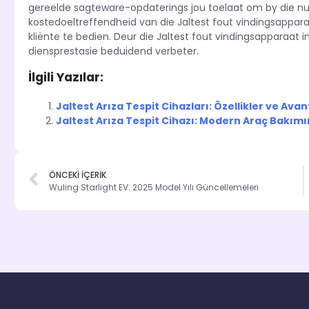
gereelde sagteware-opdaterings jou toelaat om by die nu
kostedoeltreffendheid van die Jaltest fout vindingsappa
kliënte te bedien. Deur die Jaltest fout vindingsapparaat i
diensprestasie beduidend verbeter.
İlgili Yazılar:
Jaltest Arıza Tespit Cihazları: Özellikler ve Avan
Jaltest Arıza Tespit Cihazı: Modern Araç Bakı
ÖNCEKİ İÇERİK
Wuling Starlight EV: 2025 Model Yılı Güncellemeleri