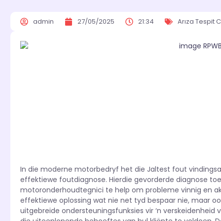
admin
27/05/2025
21:34
Arıza Tespit C
In die moderne motorbedryf het die Jaltest fout vindingsa
effektiewe foutdiagnose. Hierdie gevorderde diagnose to
motoronderhoudtegnici te help om probleme vinnig en akkur
effektiewe oplossing wat nie net tyd bespaar nie, maar ook
uitgebreide ondersteuningsfunksies vir ‘n verskeidenheid v