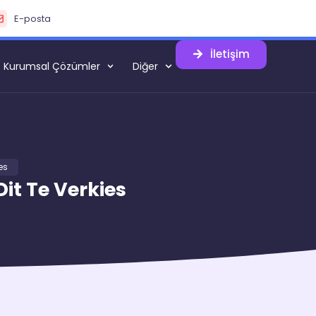
E-posta
İletişim
Kurumsal Çözümler
Diğer
es
it Te Verkies