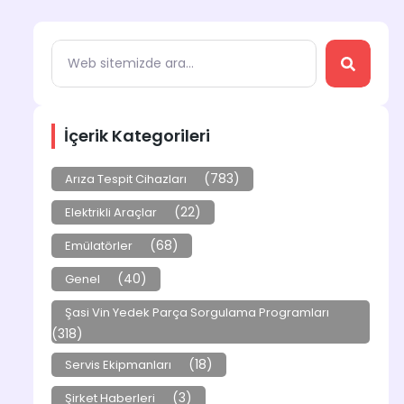
İçerik Kategorileri
(783)
Arıza Tespit Cihazları
(22)
Elektrikli Araçlar
(68)
Emülatörler
(40)
Genel
Şasi Vin Yedek Parça Sorgulama Programları
(318)
(18)
Servis Ekipmanları
(3)
Şirket Haberleri