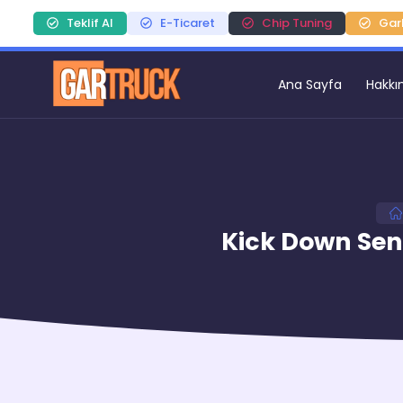
Teklif Al
E-Ticaret
Chip Tuning
Gar
Ana Sayfa
Hakkı
Kick Down Sens