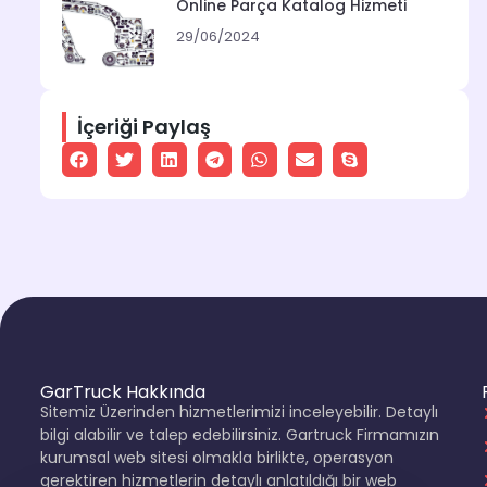
Online Parça Katalog Hizmeti
29/06/2024
İçeriği Paylaş
GarTruck Hakkında
Sitemiz Üzerinden hizmetlerimizi inceleyebilir. Detaylı
bilgi alabilir ve talep edebilirsiniz. Gartruck Firmamızın
kurumsal web sitesi olmakla birlikte, operasyon
gerektiren hizmetlerin detaylı anlatıldığı bir web