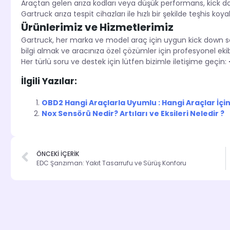
Araçtan gelen arıza kodları veya düşük performans, kick d
Gartruck arıza tespit cihazları ile hızlı bir şekilde teşhis koyab
Ürünlerimiz ve Hizmetlerimiz
Gartruck, her marka ve model araç için uygun kick down se
bilgi almak ve aracınıza özel çözümler için profesyonel ekibi
Her türlü soru ve destek için lütfen bizimle iletişime geçin:
İlgili Yazılar:
OBD2 Hangi Araçlarla Uyumlu : Hangi Araçlar İçin
Nox Sensörü Nedir? Artıları ve Eksileri Neledir ?
ÖNCEKİ İÇERİK
EDC Şanzıman: Yakıt Tasarrufu ve Sürüş Konforu