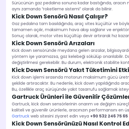
Sürücünün gaz pedalına sonuna kadar bastığında, aracın mo
aynı zamanda “roketleme sistemi” olarak da bilinir.
Kick Down Sensörü Nasıl Çalışır?
Gaz pedalına tam basıldığında, araç vites küçültür ve böyle
tamamen açılır, maksimum hava akışı sağlanır ve enjektörl
Sonuç olarak, motor vites küçültüp devir artırarak hız kazan
Kick Down Sensörü Arızaları
Kick down sensöründe meydana gelen arızalar, bilgisayardan
yöntem işe yaramazsa, gaz kelebeği sökülüp onarılabilir. 
değiştirilmesi gerekebilir. Bu durum, elektronik stabilite kontro
Kick Down Sensörü Yakıt Tüketimini Etki
Kick down işlemi sırasında motorun maksimum gücü üretme
şekilde artıracaktır. Bu nedenle, kick down yapıldığında ara
Bu, özellikle araç sürüşünde yakıt tasarrufu sağlamak istey
Gartruck Ürünleri ile Güvenilir Çözümle
Gartruck, kick down sensörlerinin onarım ve değişim süreçl
kaliteli ve güvenilir ürünlerle, aracınızın performansını en üs
Gartruck
web sitesini ziyaret edin veya
+90 532 246 75 65
Kick Down Sensörünüzü Nasıl Kontrol Ed