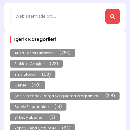
İçerik Kategorileri
(783)
Arıza Tespit Cihazları
(22)
Elektrikli Araçlar
(68)
Emülatörler
(40)
Genel
(318)
Şasi Vin Yedek Parça Sorgulama Programları
(18)
Servis Ekipmanları
(3)
Şirket Haberleri
(63)
Yapay Zeka Çözümler