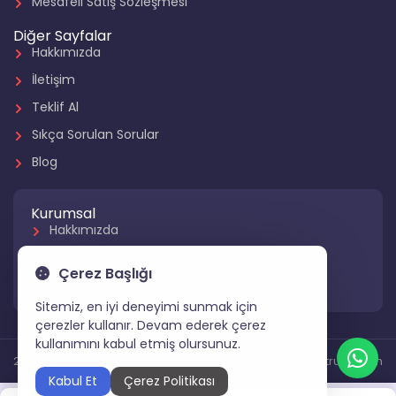
Mesafeli Satış Sözleşmesi
Diğer Sayfalar
Hakkımızda
İletişim
Teklif Al
Sıkça Sorulan Sorular
Blog
Kurumsal
Hakkımızda
Referanslarımız
Çerez Başlığı
Hizmetlerimiz
Sitemiz, en iyi deneyimi sunmak için
çerezler kullanır. Devam ederek çerez
kullanımını kabul etmiş olursunuz.
2024 Tüm Hakları Saklıdır
Gartruck.com
Kabul Et
Çerez Politikası