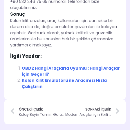
+90 532 246 75 65 numaralı telefondan bize
ulaşabilirsiniz.
Sonuç
Kolon kilit arızaları, araç kullanıcıları için can sıkıcı bir
durum olsa da, doğru emülatör çözümleri ile kolayca
aşılabilir. Gartruck olarak, yüksek kaliteli ve güvenilir
ürünlerimizle bu sorunları hızlı bir şekilde çözmenize
yardımcı olmaktayız.
İlgili Yazılar:
OBD2 Hangi Araçlarla Uyumlu : Hangi Araçlar
İçin Geçerli?
Kolon Kilit Emülatörü ile Aracınızı Hızla
Çalıştırın
ÖNCEKİ İÇERİK
SONRAKİ İÇERİK
Kolay Beyin Tamiri: Gartruck ile Hızlı Çözümler
Modern Araçlar için Etkili Arıza Tespit Cihazları