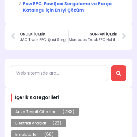
Faw EPC: Faw Şasi Sorgulama ve Parça
Katalogu için En İyi Çözüm
ÖNCEKİ İÇERİK
SONRAKİ İÇERİK
JAC Truck EPC: Şasi Sorgulama ile Parçalarınızı Kolayca Bulun
Mercedes Truck EPC Net ile Şasi Sorgulama: Kapsamlı Rehber
İçerik Kategorileri
(783)
Arıza Tespit Cihazları
(22)
Elektrikli Araçlar
(68)
Emülatörler