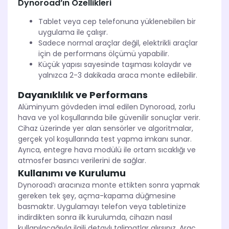
Dynoroad’ın Özellikleri
Tablet veya cep telefonuna yüklenebilen bir
uygulama ile çalışır.
Sadece normal araçlar değil, elektrikli araçlar
için de performans ölçümü yapabilir.
Küçük yapısı sayesinde taşıması kolaydır ve
yalnızca 2-3 dakikada araca monte edilebilir.
Dayanıklılık ve Performans
Alüminyum gövdeden imal edilen Dynoroad, zorlu
hava ve yol koşullarında bile güvenilir sonuçlar verir.
Cihaz üzerinde yer alan sensörler ve algoritmalar,
gerçek yol koşullarında test yapma imkanı sunar.
Ayrıca, entegre hava modülü ile ortam sıcaklığı ve
atmosfer basıncı verilerini de sağlar.
Kullanımı ve Kurulumu
Dynoroad’ı aracınıza monte ettikten sonra yapmak
gereken tek şey, açma-kapama düğmesine
basmaktır. Uygulamayı telefon veya tabletinize
indirdikten sonra ilk kurulumda, cihazın nasıl
kullanılacağıyla ilgili detaylı talimatlar alırsınız. Araç