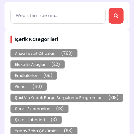
İçerik Kategorileri
(783)
Arıza Tespit Cihazları
(22)
Elektrikli Araçlar
(68)
Emülatörler
(40)
Genel
(318)
Şasi Vin Yedek Parça Sorgulama Programları
(18)
Servis Ekipmanları
(3)
Şirket Haberleri
(63)
Yapay Zeka Çözümler