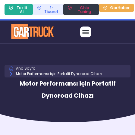
Teklif
E-
Chip
GarHaber
Al
Ticaret
Tuning
Ana Sayfa
Motor Performansı için Portatif Dynoroad Cihazı
Motor Performansı için Portatif
Dynoroad Cihazı