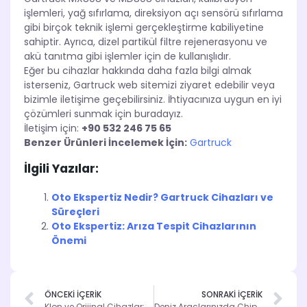
işlemleri, yağ sıfırlama, direksiyon açı sensörü sıfırlama
gibi birçok teknik işlemi gerçekleştirme kabiliyetine
sahiptir. Ayrıca, dizel partikül filtre rejenerasyonu ve
akü tanıtma gibi işlemler için de kullanışlıdır.
Eğer bu cihazlar hakkında daha fazla bilgi almak
isterseniz, Gartruck web sitemizi ziyaret edebilir veya
bizimle iletişime geçebilirsiniz. İhtiyacınıza uygun en iyi
çözümleri sunmak için buradayız.
İletişim için:
+90 532 246 75 65
Benzer Ürünleri İncelemek İçin:
Gartruck
İlgili Yazılar:
Oto Ekspertiz Nedir? Gartruck Cihazları ve
Süreçleri
Oto Ekspertiz: Arıza Tespit Cihazlarının
Önemi
ÖNCEKİ İÇERİK
SONRAKİ İÇERİK
Klon ve Orijinal Cihazlar: Farkları ve Avantajları
Deniz Araçlarınızda Chip Tuning ile Performans Artırın