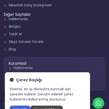
Mesafeli Satış Sözleşmesi
Diğer Sayfalar
Hakkımızda
İletişim
Teklif Al
Sıkça Sorulan Sorular
Blog
Kurumsal
Hakkımızda
Referanslarımız
Çerez Başlığı
Hizmetlerimiz
Sitemiz, en iyi deneyimi sunmak için
çerezler kullanır. Devam ederek çerez
kullanımını kabul etmiş olursunuz.
2024 Tüm Hakları Saklıdır
Gartruck.com