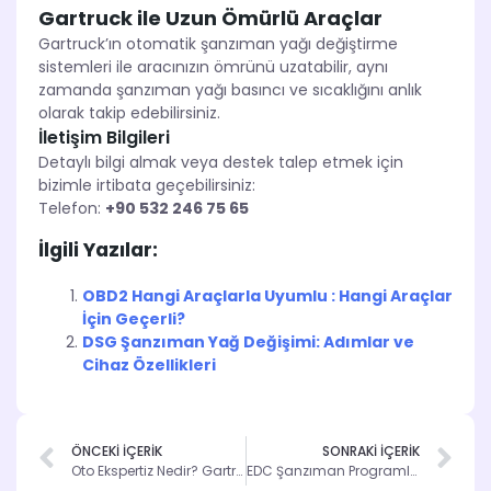
Gartruck ile Uzun Ömürlü Araçlar
Gartruck’ın otomatik şanzıman yağı değiştirme
sistemleri ile aracınızın ömrünü uzatabilir, aynı
zamanda şanzıman yağı basıncı ve sıcaklığını anlık
olarak takip edebilirsiniz.
İletişim Bilgileri
Detaylı bilgi almak veya destek talep etmek için
bizimle irtibata geçebilirsiniz:
Telefon:
+90 532 246 75 65
İlgili Yazılar:
OBD2 Hangi Araçlarla Uyumlu : Hangi Araçlar
İçin Geçerli?
DSG Şanzıman Yağ Değişimi: Adımlar ve
Cihaz Özellikleri
ÖNCEKİ İÇERİK
SONRAKİ İÇERİK
Oto Ekspertiz Nedir? Gartruck Cihazları ve Süreçleri
EDC Şanzıman Programlama ve Arıza Çözümü Rehberi