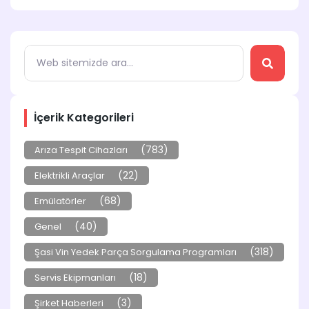
İçerik Kategorileri
(783)
Arıza Tespit Cihazları
(22)
Elektrikli Araçlar
(68)
Emülatörler
(40)
Genel
(318)
Şasi Vin Yedek Parça Sorgulama Programları
(18)
Servis Ekipmanları
(3)
Şirket Haberleri