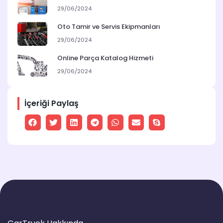
29/06/2024
Oto Tamir ve Servis Ekipmanları
29/06/2024
Online Parça Katalog Hizmeti
29/06/2024
İçeriği Paylaş