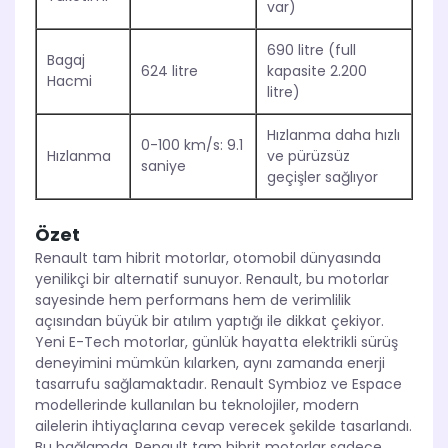
var)
690 litre (full
Bagaj
624 litre
kapasite 2.200
Hacmi
litre)
Hızlanma daha hızlı
0-100 km/s: 9.1
Hızlanma
ve pürüzsüz
saniye
geçişler sağlıyor
Özet
Renault tam hibrit motorlar, otomobil dünyasında
yenilikçi bir alternatif sunuyor. Renault, bu motorlar
sayesinde hem performans hem de verimlilik
açısından büyük bir atılım yaptığı ile dikkat çekiyor.
Yeni E-Tech motorlar, günlük hayatta elektrikli sürüş
deneyimini mümkün kılarken, aynı zamanda enerji
tasarrufu sağlamaktadır. Renault Symbioz ve Espace
modellerinde kullanılan bu teknolojiler, modern
ailelerin ihtiyaçlarına cevap verecek şekilde tasarlandı.
Bu bağlamda, Renault tam hibrit motorlar sadece