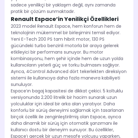
sadece yenilikçi bir yaklaşım değil, aynı zamanda
pratik bir çözüm sunmaktadır.
Renault Espace’in Yenilikçi Özellikleri
2023 model Renault Espace, hem konforun hem de
teknolojinin mükemmel bir birleşimini temsil ediyor.
Yeni E-Tech 200 PS tam hibrit motor, 130 PS
gücündeki turbo benzinli motorla bir araya gelerek
etkileyici bir performans sunuyor. Bu motor
kombinasyonu, hem şehir içinde hem de uzun yolda
kullanıcıların yeterli güç ve torku bulmasını sağlıyor.
Ayrıca, 4Control Advanced dört tekerlekten direksiyon
sistemi ile kullanıcıya daha fazla manevra kabiliyeti
sunuluyor.
Espace’ın bagaj kapasitesi de dikkat çekici. 5 koltuklu
versiyonunda 2.200 litrelik bir hacim sunarak uzun
yolculuklar için ideal bir arka alan yaratıyor. Daha
konforlu bir sürüş deneyimi sağlamak için tasarlanan
birçok özellik ile zenginleştirilmiş olan Espace, ayrıca
daha dinamik bir sürüş için otomatik şanzımanı ile
kullanıcı dostu bir deneyim sunuyor. Bu özellikler,
Espace’ı gerçek bir uzun mesafe yolcusu yaparken,