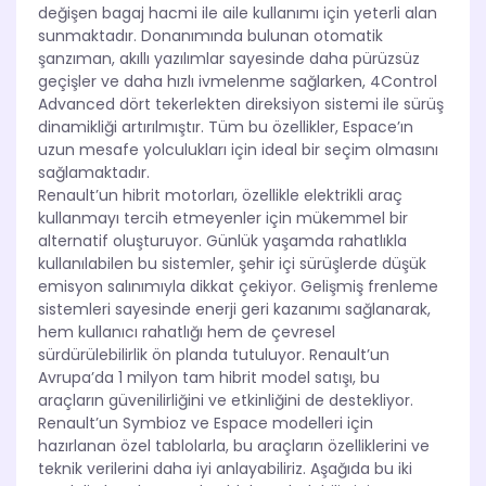
değişen bagaj hacmi ile aile kullanımı için yeterli alan
sunmaktadır. Donanımında bulunan otomatik
şanzıman, akıllı yazılımlar sayesinde daha pürüzsüz
geçişler ve daha hızlı ivmelenme sağlarken, 4Control
Advanced dört tekerlekten direksiyon sistemi ile sürüş
dinamikliği artırılmıştır. Tüm bu özellikler, Espace’ın
uzun mesafe yolculukları için ideal bir seçim olmasını
sağlamaktadır.
Renault’un hibrit motorları, özellikle elektrikli araç
kullanmayı tercih etmeyenler için mükemmel bir
alternatif oluşturuyor. Günlük yaşamda rahatlıkla
kullanılabilen bu sistemler, şehir içi sürüşlerde düşük
emisyon salınımıyla dikkat çekiyor. Gelişmiş frenleme
sistemleri sayesinde enerji geri kazanımı sağlanarak,
hem kullanıcı rahatlığı hem de çevresel
sürdürülebilirlik ön planda tutuluyor. Renault’un
Avrupa’da 1 milyon tam hibrit model satışı, bu
araçların güvenilirliğini ve etkinliğini de destekliyor.
Renault’un Symbioz ve Espace modelleri için
hazırlanan özel tablolarla, bu araçların özelliklerini ve
teknik verilerini daha iyi anlayabiliriz. Aşağıda bu iki