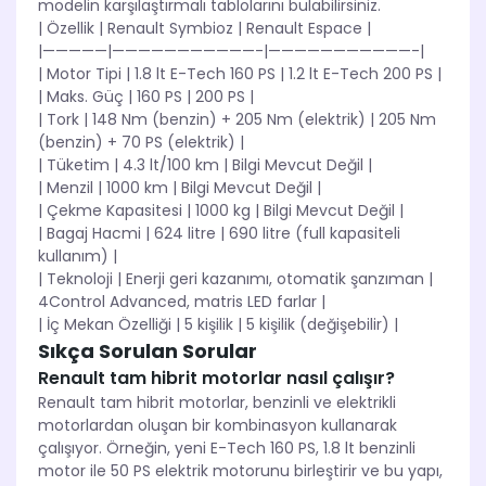
modelin karşılaştırmalı tablolarını bulabilirsiniz.
| Özellik | Renault Symbioz | Renault Espace |
|—————|———————————-|———————————-|
| Motor Tipi | 1.8 lt E-Tech 160 PS | 1.2 lt E-Tech 200 PS |
| Maks. Güç | 160 PS | 200 PS |
| Tork | 148 Nm (benzin) + 205 Nm (elektrik) | 205 Nm
(benzin) + 70 PS (elektrik) |
| Tüketim | 4.3 lt/100 km | Bilgi Mevcut Değil |
| Menzil | 1000 km | Bilgi Mevcut Değil |
| Çekme Kapasitesi | 1000 kg | Bilgi Mevcut Değil |
| Bagaj Hacmi | 624 litre | 690 litre (full kapasiteli
kullanım) |
| Teknoloji | Enerji geri kazanımı, otomatik şanzıman |
4Control Advanced, matris LED farlar |
| İç Mekan Özelliği | 5 kişilik | 5 kişilik (değişebilir) |
Sıkça Sorulan Sorular
Renault tam hibrit motorlar nasıl çalışır?
Renault tam hibrit motorlar, benzinli ve elektrikli
motorlardan oluşan bir kombinasyon kullanarak
çalışıyor. Örneğin, yeni E-Tech 160 PS, 1.8 lt benzinli
motor ile 50 PS elektrik motorunu birleştirir ve bu yapı,