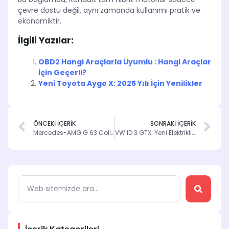
çevre dostu değil, aynı zamanda kullanımı pratik ve
ekonomiktir.
İlgili Yazılar:
OBD2 Hangi Araçlarla Uyumlu : Hangi Araçlar
İçin Geçerli?
Yeni Toyota Aygo X: 2025 Yılı İçin Yenilikler
ÖNCEKİ İÇERİK
SONRAKİ İÇERİK
Mercedes-AMG G 63 Collector’s Edition: Sınırlı Üretim
VW ID.3 GTX: Yeni Elektrikli Model Tanıtıldı