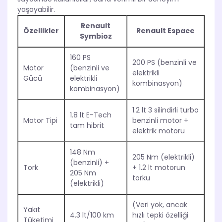
yaşayabilir.
Renault
Özellikler
Renault Espace
Symbioz
160 PS
200 PS (benzinli ve
Motor
(benzinli ve
elektrikli
Gücü
elektrikli
kombinasyon)
kombinasyon)
1.2 lt 3 silindirli turbo
1.8 lt E-Tech
Motor Tipi
benzinli motor +
tam hibrit
elektrik motoru
148 Nm
205 Nm (elektrikli)
(benzinli) +
Tork
+ 1.2 lt motorun
205 Nm
torku
(elektrikli)
(Veri yok, ancak
Yakıt
4.3 lt/100 km
hızlı tepki özelliği
Tüketimi