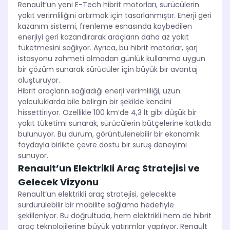
Renault’un yeni E-Tech hibrit motorları, sürücülerin
yakıt verimliliğini artırmak için tasarlanmıştır. Enerji geri
kazanım sistemi, frenleme esnasında kaybedilen
enerjiyi geri kazandırarak araçların daha az yakıt
tüketmesini sağlıyor. Ayrıca, bu hibrit motorlar, şarj
istasyonu zahmeti olmadan günlük kullanıma uygun
bir çözüm sunarak sürücüler için büyük bir avantaj
oluşturuyor.
Hibrit araçların sağladığı enerji verimliliği, uzun
yolculuklarda bile belirgin bir şekilde kendini
hissettiriyor. Özellikle 100 km’de 4,3 lt gibi düşük bir
yakıt tüketimi sunarak, sürücülerin bütçelerine katkıda
bulunuyor. Bu durum, görüntülenebilir bir ekonomik
faydayla birlikte çevre dostu bir sürüş deneyimi
sunuyor.
Renault’un Elektrikli Araç Stratejisi ve
Gelecek Vizyonu
Renault’un elektrikli araç stratejisi, gelecekte
sürdürülebilir bir mobilite sağlama hedefiyle
şekilleniyor. Bu doğrultuda, hem elektrikli hem de hibrit
araç teknolojilerine büyük yatırımlar yapılıyor. Renault