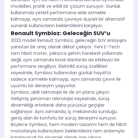
modelleri, pratik ve etkili bir çözüm sunuyor. Günlük
kullanımda yeterli performansı elde etmekle
kalmayıp, aynı zamanda çevreye duyarlı bir alternatif
sunarak kullanıcıların beklentilerini karşılıyor.
Renault Symbioz: Geleceğin SUV’u
2023 model Renault Symbioz, geleceğin SUV anlayışını
yansıtan bir araç olarak dikkat çekiyor. Yeni E-Tech
tam hibrit motor, yalnızca şehrin hareketli yollarında
değil, aynı zamanda kırsal alanlarda da etkileyici bir
performans sergiliyor. Elektrikli sürüş özellikleri
sayesinde, Symbioz kullanıcıları günlük hayatta
sadece sürmekle kalmayıp, aynı zamanda çevre ile
uyumlu bir deneyim yaşıyorlar.
Symbioz, akıllı teknolojisi ile de ön plana çıkıyor.
Gelişmiş şanzıman teknolojisi sayesinde, sürüş
dinamikliği artırılarak daha pürüzsüz geçişler
sağlanıyor. Aynı zamanda, iç mekanında sunduğu
geniş alan ile konforlu bir sürüş deneyimi sunuyor.
Böylece Symbioz, hem modern tasarımı hem de hibrit
motorlarıyla kullanıcıların beklentilerini tam anlamıyla
karşılayacak bir seçenek olarak öne çıkıyor.