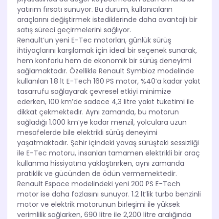
yatırım fırsatı sunuyor. Bu durum, kullanıcıların
araçlarını değiştirmek istediklerinde daha avantajlı bir
satış süreci geçirmelerini sağlıyor.
Renault’un yeni E-Tec motorları, günlük sürüş
ihtiyaçlarını karşılamak için ideal bir seçenek sunarak,
hem konforlu hem de ekonomik bir sürüş deneyimi
sağlamaktadır. Özellikle Renault Symbioz modelinde
kullanılan 1.8 lt E-Tech 160 PS motor, %40’a kadar yakıt
tasarrufu sağlayarak çevresel etkiyi minimize
ederken, 100 km’de sadece 4,3 litre yakıt tüketimi ile
dikkat çekmektedir. Aynı zamanda, bu motorun
sağladığı 1.000 km’ye kadar menzil, yolculara uzun
mesafelerde bile elektrikli sürüş deneyimi
yaşatmaktadır. Şehir içindeki yavaş sürüşteki sessizliği
ile E-Tec motoru, insanları tamamen elektrikli bir araç
kullanma hissiyatına yaklaştırırken, aynı zamanda
pratiklik ve gücünden de ödün vermemektedir.
Renault Espace modelindeki yeni 200 PS E-Tech
motor ise daha fazlasını sunuyor. 1.2 lt’lik turbo benzinli
motor ve elektrik motorunun birleşimi ile yüksek
verimlilik sağlarken, 690 litre ile 2,200 litre aralığında