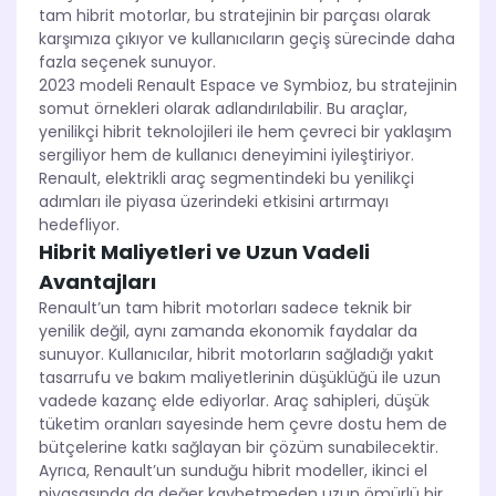
tam hibrit motorlar, bu stratejinin bir parçası olarak
karşımıza çıkıyor ve kullanıcıların geçiş sürecinde daha
fazla seçenek sunuyor.
2023 modeli Renault Espace ve Symbioz, bu stratejinin
somut örnekleri olarak adlandırılabilir. Bu araçlar,
yenilikçi hibrit teknolojileri ile hem çevreci bir yaklaşım
sergiliyor hem de kullanıcı deneyimini iyileştiriyor.
Renault, elektrikli araç segmentindeki bu yenilikçi
adımları ile piyasa üzerindeki etkisini artırmayı
hedefliyor.
Hibrit Maliyetleri ve Uzun Vadeli
Avantajları
Renault’un tam hibrit motorları sadece teknik bir
yenilik değil, aynı zamanda ekonomik faydalar da
sunuyor. Kullanıcılar, hibrit motorların sağladığı yakıt
tasarrufu ve bakım maliyetlerinin düşüklüğü ile uzun
vadede kazanç elde ediyorlar. Araç sahipleri, düşük
tüketim oranları sayesinde hem çevre dostu hem de
bütçelerine katkı sağlayan bir çözüm sunabilecektir.
Ayrıca, Renault’un sunduğu hibrit modeller, ikinci el
piyasasında da değer kaybetmeden uzun ömürlü bir