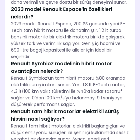
daha verimli ve çevre dostu bir sürüş deneyimi sunar.
2023 model Renault Espace’in özellikleri
nelerdir?
2023 model Renault Espace, 200 PS gücünde yeni E-
Tech tam hibrit motoru ile donatılmıştır. 1.2 lt turbo
benzinli motor ile bir elektrik motoru birlikte çalışarak
yüksek tork ve verimlilik sağlıyor. Geniş iç hacmi ve
690 litre bagaj kapasitesi ile aileler için ideal bir
seçimdir.
Renault Symbioz modelinin hibrit motor
avantajları nelerdir?
Renault Symbioz’un tam hibrit motoru %80 oranında
elektrikli sürüş imkanı sunar. Yeni 1.8 lt E-Tech motor,
4,3 lt/100 km yakıt tüketimi ile %40’a kadar tasarruf
sağlar ve 0’dan 100 km/s’ye hızlanmayı 9,1 saniyeye
düşürerek performans sağlar.
Renault tam hibrit motorlar elektrikli sürüş
hissini nasıl sağlıyor?
Renault tam hibrit motorlar, elektrikli başlangıçları ve
düşük emisyonlu sürüşleri ile şehir içi kullanımda sessiz
ve rahat bir deneyim sunar. Ayrıca, enerji geri