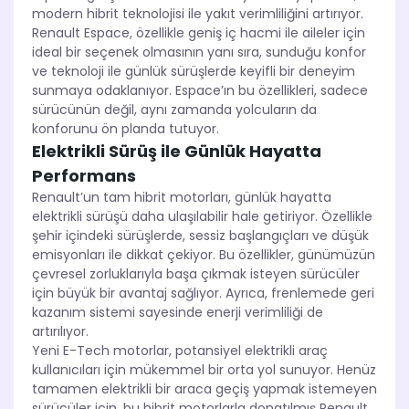
modern hibrit teknolojisi ile yakıt verimliliğini artırıyor.
Renault Espace, özellikle geniş iç hacmi ile aileler için
ideal bir seçenek olmasının yanı sıra, sunduğu konfor
ve teknoloji ile günlük sürüşlerde keyifli bir deneyim
sunmaya odaklanıyor. Espace’ın bu özellikleri, sadece
sürücünün değil, aynı zamanda yolcuların da
konforunu ön planda tutuyor.
Elektrikli Sürüş ile Günlük Hayatta
Performans
Renault’un tam hibrit motorları, günlük hayatta
elektrikli sürüşü daha ulaşılabilir hale getiriyor. Özellikle
şehir içindeki sürüşlerde, sessiz başlangıçları ve düşük
emisyonları ile dikkat çekiyor. Bu özellikler, günümüzün
çevresel zorluklarıyla başa çıkmak isteyen sürücüler
için büyük bir avantaj sağlıyor. Ayrıca, frenlemede geri
kazanım sistemi sayesinde enerji verimliliği de
artırılıyor.
Yeni E-Tech motorlar, potansiyel elektrikli araç
kullanıcıları için mükemmel bir orta yol sunuyor. Henüz
tamamen elektrikli bir araca geçiş yapmak istemeyen
sürücüler için, bu hibrit motorlarla donatılmış Renault