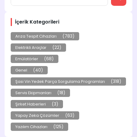
İçerik Kategorileri
(783)
Arıza Tespit Cihazları
(22)
Elektrikli Araçlar
(68)
Emülatörler
(40)
Genel
(318)
Şasi Vin Yedek Parça Sorgulama Programları
(18)
Servis Ekipmanları
(3)
Şirket Haberleri
(63)
Yapay Zeka Çözümler
(125)
Yazılım Cihazları