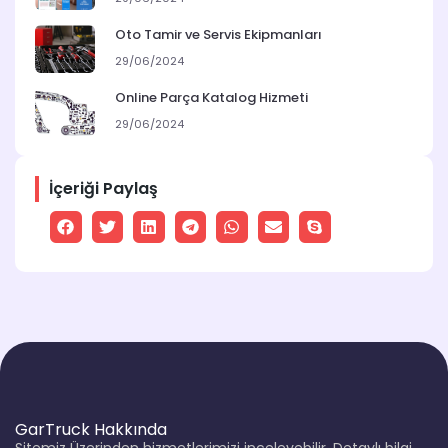
Oto Tamir ve Servis Ekipmanları
29/06/2024
Online Parça Katalog Hizmeti
29/06/2024
İçeriği Paylaş
GarTruck Hakkında
Sitemiz Üzerinden hizmetlerimizi inceleyebilir. Detaylı bilgi