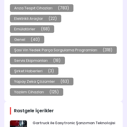
(783)
Arıza Tespit Cihazları
(22)
Elektrikli Araçlar
(68)
Emülatörler
(40)
Genel
(318)
Şasi Vin Yedek Parça Sorgulama Programları
(18)
Servis Ekipmanları
(3)
Şirket Haberleri
(63)
Yapay Zeka Çözümler
(125)
Yazılım Cihazları
Rastgele İçerikler
Gartruck ile Easytronic Şanzıman Teknolojisi