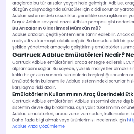
araçlarda bu tür arızalar yaygın hale gelmiştir. Adblue, ara
düzgün çalışmadığında sürücüler için ciddi sorunlar yaratabi
Adblue sistemindeki aksaklıklar, genellikle arıza ışıklarını
Düşük Adblue seviyesi, arızalı Adblue pompası gibi nedenler,
Bu Arızaların Giderilmesi Mümkün mü?
Adblue arızaları, çeşitli yöntemlerle tamir edilebilir. Anca
maliyetli ve karmaşık olabileceğidir. Bu konuda etkili bir çö
şekilde yönetmek amacıyla geliştirilmiş emülatörler sunma
Gartruck Adblue Emülatörleri Nedir? Ne
Gartruck Adblue emülatörleri, araca entegre edilerek ECU’
algılamasını sağlar. Bu sayede, yüksek maliyetler olmaksızın 
köklü bir çözüm sunarak sürücülerin karşılaştığı sorunları ort
Emülatörlerin kullanımı ile Adblue sistemindeki sorunlar hız
karşılaşma riski azalır.
Emülatörlerin Kullanımının Araç Üzerindeki Etki
Gartruck Adblue emülatörleri, Adblue sistemini devre dışı b
sistemin devre dışı bırakılması, aşırı yakıt tüketiminin önün
Adblue emülatörleri, araca zarar vermeden, kullanıcıların karşı
Daha fazla bilgi almak veya ürünlerimizi incelemek için
htt
Adblue Arıza Çözümleme