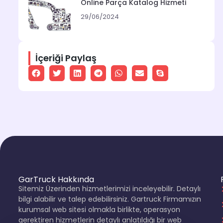
Online Parça Katalog Hizmeti
29/06/2024
İçeriği Paylaş
GarTruck Hakkında
Sitemiz Üzerinden hizmetlerimizi inceleyebilir. Detaylı
bilgi alabilir ve talep edebilirsiniz. Gartruck Firmamızın
kurumsal web sitesi olmakla birlikte, operasyon
gerektiren hizmetlerin detaylı anlatıldığı bir web