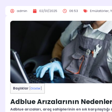
admin
02/01/2025
06:53
Emülatörler
,
Y
Başlıklar
[
Göster
]
Adblue Arızalarının Nedenler
Adblue arızaları, araç sahiplerinin en sık karşılaştığı 