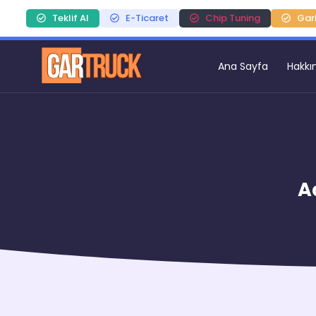
Teklif Al
E-Ticaret
Chip Tuning
Gar
Ana Sayfa
Hakkı
A