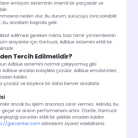
çların emisyon sisteminin önemli bir parçasıdır ve
lir.
n yanmasına neden olur. Bu durum, sürücüyü zora sokabilir.
 bu arızaların başında gelir.
k dikkat edilmesi gereken nokta, bazı tamir yöntemlerinin
züm arayanlar için Gartruck, Adblue sistemini etkili bir
ktadır.
den Tercih Edilmelidir?
nun Adblue sistemini normal çalışıyormuş gibi
Adblue arızaları kolaylıkla çözülür. Adblue emülatörleri,
adan kaldırır.
la çözülür ve böylece bir daha benzer arızalarla
si
ırakır ancak bu işlem aracınıza zarar vermez. Aslında, bu
e geçer ve aracın performansını artırır. Özetle, Gartruck
laştığı sorunları etkili bir şekilde ortadan kaldırır.
p://garcenter.com
adreslerini ziyaret edebilirsiniz.