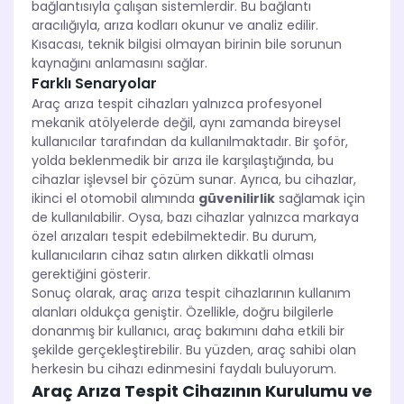
bağlantısıyla çalışan sistemlerdir. Bu bağlantı
aracılığıyla, arıza kodları okunur ve analiz edilir.
Kısacası, teknik bilgisi olmayan birinin bile sorunun
kaynağını anlamasını sağlar.
Farklı Senaryolar
Araç arıza tespit cihazları yalnızca profesyonel
mekanik atölyelerde değil, aynı zamanda bireysel
kullanıcılar tarafından da kullanılmaktadır. Bir şoför,
yolda beklenmedik bir arıza ile karşılaştığında, bu
cihazlar işlevsel bir çözüm sunar. Ayrıca, bu cihazlar,
ikinci el otomobil alımında
güvenilirlik
sağlamak için
de kullanılabilir. Oysa, bazı cihazlar yalnızca markaya
özel arızaları tespit edebilmektedir. Bu durum,
kullanıcıların cihaz satın alırken dikkatli olması
gerektiğini gösterir.
Sonuç olarak, araç arıza tespit cihazlarının kullanım
alanları oldukça geniştir. Özellikle, doğru bilgilerle
donanmış bir kullanıcı, araç bakımını daha etkili bir
şekilde gerçekleştirebilir. Bu yüzden, araç sahibi olan
herkesin bu cihazı edinmesini faydalı buluyorum.
Araç Arıza Tespit Cihazının Kurulumu ve