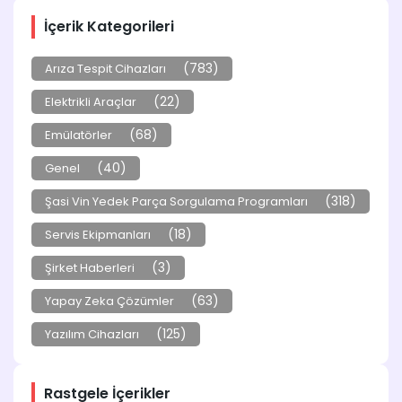
İçerik Kategorileri
(783)
Arıza Tespit Cihazları
(22)
Elektrikli Araçlar
(68)
Emülatörler
(40)
Genel
(318)
Şasi Vin Yedek Parça Sorgulama Programları
(18)
Servis Ekipmanları
(3)
Şirket Haberleri
(63)
Yapay Zeka Çözümler
(125)
Yazılım Cihazları
Rastgele İçerikler