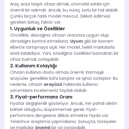
Araç arıza tespit cihazı almak, otomobil sahibi için
önemli bir adımdır. Ancak, bu süreç zorlu bir hal alabilir.
Çünkü birçok farklı model mevcut. Dikkat edilmesi
gereken birkaç faktör var.
1. Uygunluk ve Özellikler
Öncelikle, alacağınız cihazın aracınıza uygun olup
olmadığını kontrol etmelisiniz.
Uyum
gibi bir kavram
elbette tartışmaya açık. Her model, belirli markalarla
sınırlı kalabiliyor. Yani, istediğiniz özellikleri barındıran bir
cihaz bulmak zorlaşabilir.
2. Kullanım Kolaylığı
Cihazın kullanıcı dostu olması önemli. Karmaşık
arayüzler genellikle kafa karıştırır ve işinizi zorlaştırır. Bu
nedenle, cihazın
arayüzü
hakkında kullanıcı
yorumlarını incelemeniz faydalı olabilir.
3. Fiyat-performans Oranı
Fiyatlar değişkenlik gösteriyor. Ancak, her pahalı aletin
kaliteli olduğunu düşünmemek gerek. Fiyat-
performans dengesine dikkat etmekte fayda var.
Yeterince araştırma yapmalısınız. Sonuçta, tavsiyeler
ve markalar
önemli
bir rol oynayabilir.