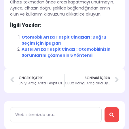
Cihazı takmadan önce aracı kapatmayı unutmayın.
Ayrıca, cihazın doğru şekilde bağlandığından emin
olun ve kullanım kılavuzunu dikkatlice okuyun.
İlgili Yazılar:
Otomobil Arıza Tespit Cihazları: Doğru
Seçim İçin İpuçları
Autel Arıza Tespit Cihazı : Otomobilinizin
Sorunlarını çözmenin 5 Yöntemi
ÖNCEKİ İÇERİK
SONRAKİ İÇERİK
En İyi Araç Arıza Tespit Cihazını Seçerken Dikkat Edilmesi Gereken 5 Önemli Nokta
OBD2 Hangi Araçlarla Uyumlu : Hangi Araçlar İçin Geçerli?