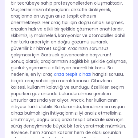
bir tecrübeye sahip profesyonellerden oluşmaktadır.
Müşterilerimizin ihtiyaçlarını dikkatle dinleyerek,
araçlarına en uygun arıza tespit cihazını
önermekteyiz. Her araç tipi için doğru cihazı seçmek,
arızaları hızlı ve etkili bir şekilde çözmenin anahtarıdır.
Ekibimiz, iş makineleri, kamyonlar ve otomobiller dahil
her türlü aracı için en doğru çözümü sunarak,
güvenilir bir hizmet sağlar. Aracınızın sorunsuz
çalışması için Gartruck güvencesine başvurun!
Sonuç olarak, araçlarımızın sağlıklı bir şekilde çalışması,
günlük yaşamımızı etkileyen önemli bir konu. Bu
nedenle, en iyi araç
arıza tespit cihazı
hangisi sorusu,
birçok araç sahibi için merak konusu. Cihazların
kalitesi, kullanım kolaylığı ve sunduğu özellikler, seçim
yaparken göz önünde bulundurulması gereken
unsurlar arasında yer alıyor. Ancak, her kullanıcının
ihtiyacı farklı olabilir. Bu durumda, kendinize en uygun
cihazı bulmak için ihtiyaçlarınızı iyi analiz etmelisiniz.
Unutmayın, doğru araç arıza tespit cihazı ile sizin için
sürüş deneyiminde büyük bir fark yaratmak mümkün.
Böylece, hem zaman kazanır hem de olası sorunları