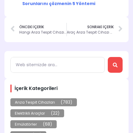
Sorunlarını çözmenin 5 Yöntemi
ÖNCEKİ İÇERİK
SONRAKİ İÇERİK
Hangi Arıza Tespit Cihazı Sizin İçin Uygun? Kamyon, Otomobil ve Motosiklet İçin En İyi Seçenekler
Araç Arıza Tespit Cihazı Nereye Takılır ? Nasıl Kullanılır
İçerik Kategorileri
(783)
Arıza Tespit Cihazları
(22)
Elektrikli Araçlar
(68)
Emülatörler