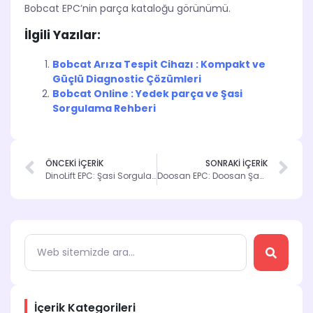
Bobcat EPC’nin parça kataloğu görünümü.
İlgili Yazılar:
Bobcat Arıza Tespit Cihazı : Kompakt ve
Güçlü Diagnostic Çözümleri
Bobcat Online : Yedek parça ve Şasi
Sorgulama Rehberi
ÖNCEKİ İÇERİK
SONRAKİ İÇERİK
DinoLift EPC: Şasi Sorgulama ile Parça Bilgilerinizi Kolayca Elde Edin
Doosan EPC: Doosan Şasi Sorgulama ile Parça Bilgilerine Hızla Ulaşın
İçerik Kategorileri