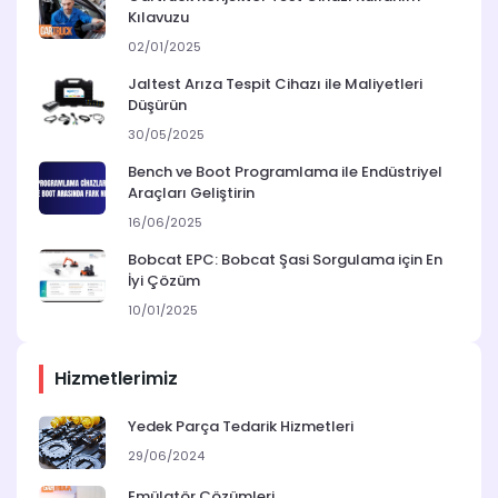
Kılavuzu
02/01/2025
Jaltest Arıza Tespit Cihazı ile Maliyetleri
Düşürün
30/05/2025
Bench ve Boot Programlama ile Endüstriyel
Araçları Geliştirin
16/06/2025
Bobcat EPC: Bobcat Şasi Sorgulama için En
İyi Çözüm
10/01/2025
Hizmetlerimiz
Yedek Parça Tedarik Hizmetleri
29/06/2024
Emülatör Çözümleri