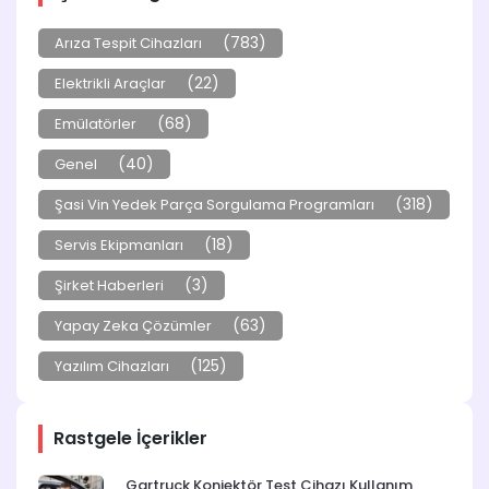
(783)
Arıza Tespit Cihazları
(22)
Elektrikli Araçlar
(68)
Emülatörler
(40)
Genel
(318)
Şasi Vin Yedek Parça Sorgulama Programları
(18)
Servis Ekipmanları
(3)
Şirket Haberleri
(63)
Yapay Zeka Çözümler
(125)
Yazılım Cihazları
Rastgele İçerikler
Gartruck Konjektör Test Cihazı Kullanım