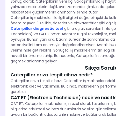
Sonuç olarak, Caterpillar’ın yenilikçi yaklaşımlarıyla iş hayat
yalnızca makinelerin değil, aynı zamanda işimizin de geleceği
rekabetteki güçlenmenin anahtarını elinde tutar.
Caterpillar iş makineleri ile ilgili bilgileri doğru bir şekil
önem taşıyor. Özellikle, dozerler ve ekskavatörler gibi ağır iş
Caterpillar diagnostic tool
gibi araçlar, sorunları hızla
Technician) ve CAT Comm Adapter III gibi teknolojiler, makin
oynuyor. Bunun yanı sıra, bakım sürecinde zamanlama da old
potansiyelini tam anlamıyla değerlendiremiyor. Ancak, bu cih
verimli hale getirebiliriz. Sonuçta, iş makinelerimizin sağlı
hayati bir öneme sahip. Bu nedenle, Caterpillar’ın sunduğu
geçmek anlamına geliyor.
Sıkça Sorul
Caterpillar arıza tespit cihazı nedir?
Caterpillar arıza tespit cihazı, Caterpillar İş makinelerindeki
elektronik alet ve yazılımdır. Bu cihaz, makinelerin performan
gereklidir.
CAT ET (Electronic Technician) nedir ve nasıl ku
CAT ET, Caterpillar makineleri için özel olarak tasarlanmış b
bilgilerine erişilmesi ve bazı durumlarda yazılım güncellemeler
uygun bir bağlantı adaptörü ile makineye bağlanarak kullana