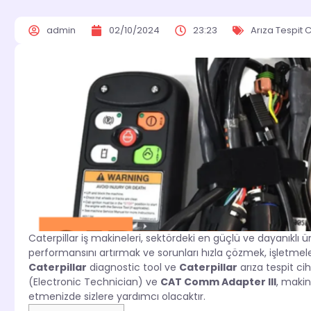
admin
02/10/2024
23:23
Arıza Tespit C
Caterpillar iş makineleri, sektördeki en güçlü ve dayanıklı ü
performansını artırmak ve sorunları hızla çözmek, işletmeler
Caterpillar
diagnostic tool ve
Caterpillar
arıza tespit cih
(Electronic Technician) ve
CAT Comm Adapter III
, makin
etmenizde sizlere yardımcı olacaktır.