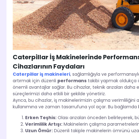
Caterpillar İş Makinelerinde Performans
Cihazlarının Faydaları
Caterpillar iş makineleri
, sağlamlığıyla ve performansıyla
artırmak için düzenli
performans
takibi yapmak oldukça ön
önemli avantajlar sağlar. Bu cihazlar, teknik arızaları dah
süreçlerimizi daha etkili bir şekilde yönetiriz.
Ayrıca, bu cihazlar, iş makinelerimizin çalışma verimliliği
kullanımına ve zaman tasarrufuna yol açar. Bu bağlamda birk
Erken Teşhis:
Olası arızaları önceden belirleyerek, b
Verimlilik Artışı:
Makinelerin çalışma parametrelerini 
Uzun Ömür:
Düzenli takiple makinelerin ömrünü uz