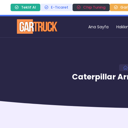
Teklif Al
E-Ticaret
Chip Tuning
Gar
Ana Sayfa
Hakkı
Caterpillar Ar