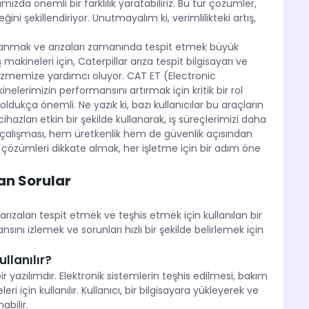
ımızda önemli bir farklılık yaratabiliriz. Bu tür çözümler,
ni şekillendiriyor. Unutmayalım ki, verimlilikteki artış,
de kullanmak ve arızaları zamanında tespit etmek büyük
 makineleri için, Caterpillar arıza tespit bilgisayarı ve
 çözmemize yardımcı oluyor. CAT ET (Electronic
elerimizin performansını artırmak için kritik bir rol
ukça önemli. Ne yazık ki, bazı kullanıcılar bu araçların
azları etkin bir şekilde kullanarak, iş süreçlerimizi daha
klı çalışması, hem üretkenlik hem de güvenlik açısından
 çözümleri dikkate almak, her işletme için bir adım öne
an Sorular
 arızaları tespit etmek ve teşhis etmek için kullanılan bir
sını izlemek ve sorunları hızlı bir şekilde belirlemek için
llanılır?
ir yazılımdır. Elektronik sistemlerin teşhis edilmesi, bakım
i için kullanılır. Kullanıcı, bir bilgisayara yükleyerek ve
bilir.