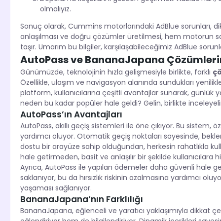
olmalıyız.
Sonuç olarak, Cummins motorlarındaki AdBlue sorunları, dik
anlaşılması ve doğru çözümler üretilmesi, hem motorun 
taşır. Umarım bu bilgiler, karşılaşabileceğimiz AdBlue sorun
AutoPass ve BananaJapana Çözümlerin
Günümüzde, teknolojinin hızla gelişmesiyle birlikte, farklı
ç
Özellikle, ulaşım ve navigasyon alanında sundukları yenilikl
platform, kullanıcılarına çeşitli avantajlar sunarak, günlük
neden bu kadar popüler hale geldi? Gelin, birlikte inceleyel
AutoPass’ın Avantajları
AutoPass, akıllı geçiş sistemleri ile öne çıkıyor. Bu sistem,
yardımcı oluyor. Otomatik geçiş noktaları sayesinde, bekle
dostu bir arayüze sahip olduğundan, herkesin rahatlıkla kull
hale getirmeden, basit ve anlaşılır bir şekilde kullanıcılara 
Ayrıca, AutoPass ile yapılan ödemeler daha güvenli hale geli
saklanıyor, bu da hırsızlık riskinin azalmasına yardımcı oluy
yaşaması sağlanıyor.
BananaJapana’nın Farklılığı
BananaJapana, eğlenceli ve yaratıcı yaklaşımıyla dikkat çeki