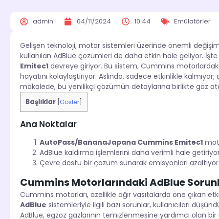
admin
04/11/2024
10:44
Emülatörler
Gelişen teknoloji, motor sistemleri üzerinde önemli değişiml
kullanılan AdBlue çözümleri de daha etkin hale geliyor. İş
Emitec1
devreye giriyor. Bu sistem, Cummins motorlardaki Ad
hayatını kolaylaştırıyor. Aslında, sadece etkinlikle kalmıyor
makalede, bu yenilikçi çözümün detaylarına birlikte göz at
Başlıklar
[
Göster
]
Ana Noktalar
AutoPass/BananaJapana Cummins Emitec1
moto
AdBlue kaldırma işlemlerini daha verimli hale getiriyor
Çevre dostu bir çözüm sunarak emisyonları azaltıyor
Cummins Motorlarındaki AdBlue Sorun
Cummins motorları, özellikle ağır vasıtalarda öne çıkan etki
AdBlue
sistemleriyle ilgili bazı sorunlar, kullanıcıları düşü
AdBlue, egzoz gazlarının temizlenmesine yardımcı olan b