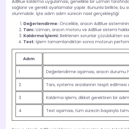
AdBlue kaldırma uygulaması, genellikle bir uzman tarafından 
sağlanır ve gerekli ayarlamalar yapılır. Bununla birlikte, bu
olunmalıdır. İşte adım adım sürecin nasıl gerçekleştiği:
Değerlendirme:
Öncelikle, aracın AdBlue sistemin
Tanı:
Uzman, aracın motoru ve AdBlue sistemi hakkınd
Kaldırma İşlemi:
Belirlenen sorunlar çözüldükten sonra
Test:
İşlem tamamlandıktan sonra motorun performan
Adım
1
Değerlendirme aşaması, aracın durumu hak
2
Tanı, systems arızalarının tespit edilmesi
3
Kaldırma işlemi, dikkat gerektiren bir adım
4
Test aşaması, tüm sürecin başarıyla tama