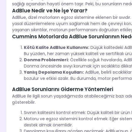
sağlığı açısından hayati önem taşır. Peki, bu sorunların nede
AdBlue Nedir ve Ne İşe Yarar?
AdBlue, dizel motorların egzoz sistemine eklenen bir sıvıdır.
yasal düzenlemelere uyum sağlamak hem de çevreyi korumak
yaşanan sıkıntılar, motorun performansını doğrudan etkileye
Cummins Motorlarda AdBlue Sorunlarının Nede
Kötü Kalite AdBlue Kullanımı:
Düşük kalitedeki AdBl
Bu yüzden, her zaman yüksek kaliteli ve sertifikalı ürün
Donma Problemleri:
Özellikle soğuk havalarda, AdBlu
Donma öncesinde sıvıyı korumak için sıcaklıkta dikkatl
Yanlış Depolama Koşulları:
AdBlue, belirli sıcaklıkl
bozulur ve etkisi azalır. Bu durumda, motor performan
AdBlue Sorunlarını Giderme Yöntemleri
AdBlue ile ilgili sorun yaşadığımızda atabileceğimiz bazı ad
gösterebilir.
Sıvının kalitesini kontrol etmek: Düşük kaliteli bir ürün
Motoru ve egzoz sistemini kontrol etmek: Eğer siste
destek almak önemlidir.
Depolama koşullarını gözden geçirmek: AdBlue’nun, ön