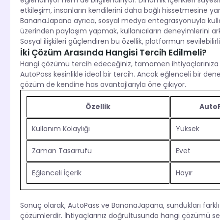
eğlendiriyor hem de bilgilendiriyor. Dinamik içerikleri sayesi
etkileşim, insanların kendilerini daha bağlı hissetmesine ya
BananaJapana ayrıca, sosyal medya entegrasyonuyla kullan
üzerinden paylaşım yapmak, kullanıcıların deneyimlerini ar
Sosyal ilişkileri güçlendiren bu özellik, platformun sevilebilirliğ
İki Çözüm Arasında Hangisi Tercih Edilmeli?
Hangi çözümü tercih edeceğiniz, tamamen ihtiyaçlarınıza bağ
AutoPass kesinlikle ideal bir tercih. Ancak eğlenceli bir den
çözüm de kendine has avantajlarıyla öne çıkıyor.
Özellik
Auto
Kullanım Kolaylığı
Yüksek
Zaman Tasarrufu
Evet
Eğlenceli İçerik
Hayır
Sonuç olarak, AutoPass ve BananaJapana, sundukları farklı 
çözümlerdir. İhtiyaçlarınız doğrultusunda hangi çözümü se