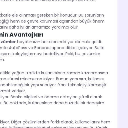
katle ele alınması gereken bir konudur. Bu sorunların
sağlığı hem de çevre koruması açısından büyük önem
larını daha iyi anlamamıza yardımcı olur.
in Avantajları
özümler
hayatımızın her alanında yer alır hale geldi.
er ile AutoPass ve BananaJapana dikkat çekiyor. Bu iki
 yaşamı kolaylaştırmayı hedefliyor. Peki, bu çözümler
im.
 özellikle yoğun trafikte kullanıcıların zaman kazanmasına
me süresi minimuma iniyor. Bunun yanı sıra, kullanıcı
anabileceği bir yapı sunuyor. Yani teknolojiyi karmaşık
hizmet veriyor.
yor. Banka bilgileri ve ödeme detayları şifreli olarak
or. Bu noktada, kullanıcıların daha huzurlu bir deneyim
yor. Diğer çözümlerden farklı olarak, kullanıcılarını hem