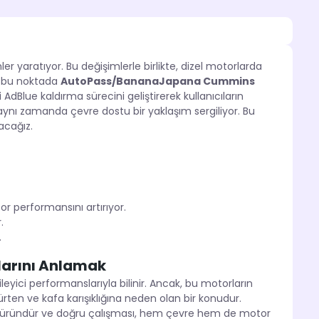
er yaratıyor. Bu değişimlerle birlikte, dizel motorlarda
te bu noktada
AutoPass/BananaJapana Cummins
Blue kaldırma sürecini geliştirerek kullanıcıların
; aynı zamanda çevre dostu bir yaklaşım sergiliyor. Bu
acağız.
r performansını artırıyor.
.
.
larını Anlamak
leyici performanslarıyla bilinir. Ancak, bu motorların
ndürten ve kafa karışıklığına neden olan bir konudur.
ir üründür ve doğru çalışması, hem çevre hem de motor