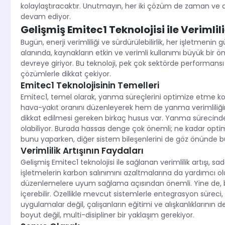
kolaylaştıracaktır. Unutmayın, her iki çözüm de zaman v
devam ediyor.
Gelişmiş Emitec1 Teknolojisi ile Verimlil
Bugün, enerji verimliliği ve sürdürülebilirlik, her işletmeni
alanında, kaynakların etkin ve verimli kullanımı büyük bir 
devreye giriyor. Bu teknoloji, pek çok sektörde performans
çözümlerle dikkat çekiyor.
Emitec1 Teknolojisinin Temelleri
Emitec1, temel olarak, yanma süreçlerini optimize etme kon
hava-yakıt oranını düzenleyerek hem de yanma verimliliğini
dikkat edilmesi gereken birkaç husus var. Yanma sürecindek
olabiliyor. Burada hassas denge çok önemli; ne kadar optim
bunu yaparken, diğer sistem bileşenlerini de göz önünde b
Verimlilik Artışının Faydaları
Gelişmiş Emitec1 teknolojisi ile sağlanan verimlilik artışı, sa
işletmelerin karbon salınımını azaltmalarına da yardımcı 
düzenlemelere uyum sağlama açısından önemli. Yine de, bu
içerebilir. Özellikle mevcut sistemlerle entegrasyon süreci, 
uygulamalar değil, çalışanların eğitimi ve alışkanlıklarının d
boyut değil, multi-disipliner bir yaklaşım gerekiyor.