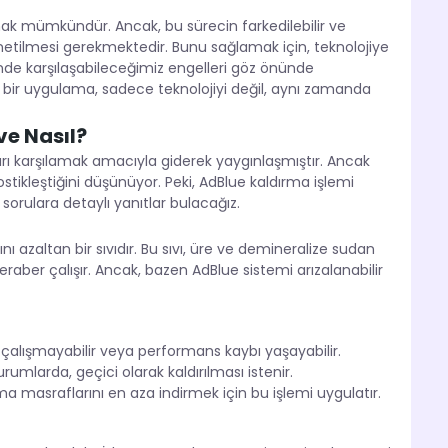
ırmak mümkündür. Ancak, bu sürecin farkedilebilir ve
 yönetilmesi gerekmektedir. Bunu sağlamak için, teknolojiye
inde karşılaşabileceğimiz engelleri göz önünde
 bir uygulama, sadece teknolojiyi değil, aynı zamanda
e Nasıl?
rı karşılamak amacıyla giderek yaygınlaşmıştır. Ancak
ostikleştiğini düşünüyor. Peki, AdBlue kaldırma işlemi
sorulara detaylı yanıtlar bulacağız.
ı azaltan bir sıvıdır. Bu sıvı, üre ve demineralize sudan
beraber çalışır. Ancak, bazen AdBlue sistemi arızalanabilir
 çalışmayabilir veya performans kaybı yaşayabilir.
rumlarda, geçici olarak kaldırılması istenir.
ma masraflarını en aza indirmek için bu işlemi uygulatır.