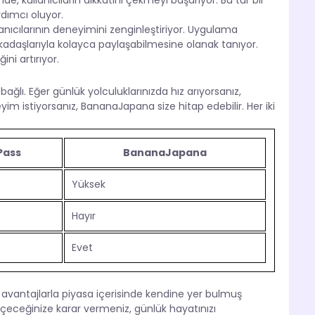
nde, kullanıcıların dikkatini çekmeyi başarıyor. Bu tür bir
rdımcı oluyor.
ıcılarının deneyimini zenginleştiriyor. Uygulama
kadaşlarıyla kolayca paylaşabilmesine olanak tanıyor.
ini artırıyor.
lı. Eğer günlük yolculuklarınızda hız arıyorsanız,
eyim istiyorsanız, BananaJapana size hitap edebilir. Her iki
Pass
BananaJapana
Yüksek
Hayır
Evet
avantajlarla piyasa içerisinde kendine yer bulmuş
çeceğinize karar vermeniz, günlük hayatınızı