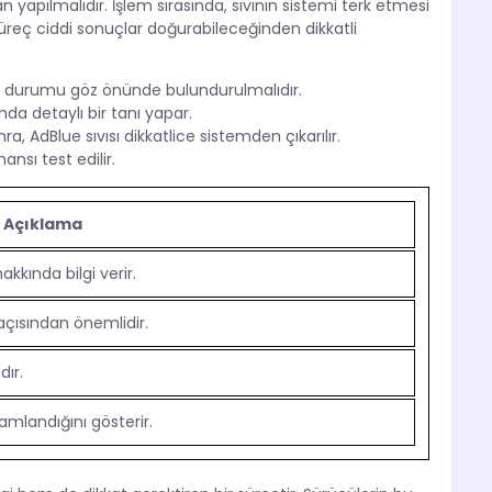
yapılmalıdır. İşlem sırasında, sıvının sistemi terk etmesi
 süreç ciddi sonuçlar doğurabileceğinden dikkatli
in durumu göz önünde bulundurulmalıdır.
a detaylı bir tanı yapar.
, AdBlue sıvısı dikkatlice sistemden çıkarılır.
sı test edilir.
Açıklama
kında bilgi verir.
 açısından önemlidir.
dır.
mlandığını gösterir.