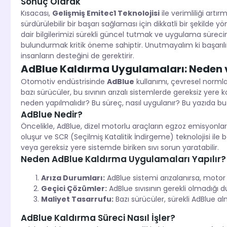
Sonuç Olarak
Kısacası,
Gelişmiş Emitec1 Teknolojisi
ile verimliliği art
sürdürülebilir bir başarı sağlaması için dikkatli bir şekilde
dair bilgilerimizi sürekli güncel tutmak ve uygulama sürec
bulundurmak kritik öneme sahiptir. Unutmayalım ki başarılı
insanların desteğini de gerektirir.
AdBlue Kaldırma Uygulamaları: Neden v
Otomotiv endüstrisinde
AdBlue
kullanımı, çevresel normla
bazı sürücüler, bu sıvının arızalı sistemlerde gereksiz yere k
neden yapılmalıdır? Bu süreç, nasıl uygulanır? Bu yazıda bu 
AdBlue Nedir?
Öncelikle, AdBlue, dizel motorlu araçların egzoz emisyonların
oluşur ve SCR (Seçilmiş Katalitik İndirgeme) teknolojisi ile 
veya gereksiz yere sistemde biriken sıvı sorun yaratabilir.
Neden AdBlue Kaldırma Uygulamaları Yapılır?
Arıza Durumları:
AdBlue sistemi arızalanırsa, motor
Geçici Çözümler:
AdBlue sıvısının gerekli olmadığı du
Maliyet Tasarrufu:
Bazı sürücüler, sürekli AdBlue al
AdBlue Kaldırma Süreci Nasıl İşler?