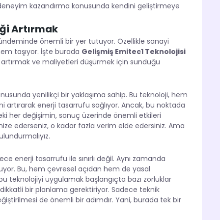
e deneyim kazandırma konusunda kendini geliştirmeye
iği Artırmak
n gündeminde önemli bir yer tutuyor. Özellikle sanayi
önem taşıyor. İşte burada
Gelişmiş Emitec1 Teknolojisi
ı artırmak ve maliyetleri düşürmek için sunduğu
usunda yenilikçi bir yaklaşıma sahip. Bu teknoloji, hem
 artırarak enerji tasarrufu sağlıyor. Ancak, bu noktada
i her değişimin, sonuç üzerinde önemli etkileri
ize ederseniz, o kadar fazla verim elde edersiniz. Ama
ulundurmalıyız.
dece enerji tasarrufu ile sınırlı değil. Aynı zamanda
oluyor. Bu, hem çevresel açıdan hem de yasal
 teknolojiyi uygulamak başlangıçta bazı zorluklar
dikkatli bir planlama gerektiriyor. Sadece teknik
eğiştirilmesi de önemli bir adımdır. Yani, burada tek bir