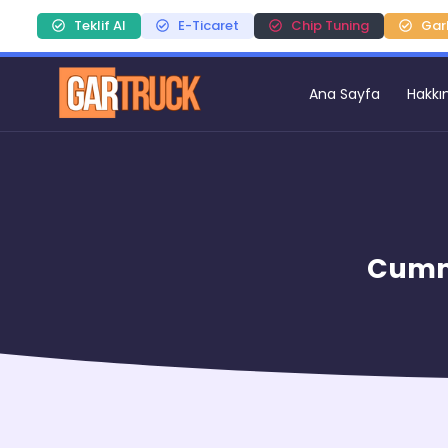
Teklif Al
E-Ticaret
Chip Tuning
Gar
Ana Sayfa
Hakkı
Cummi