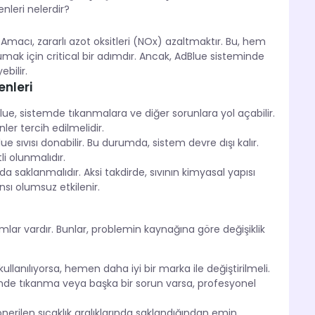
nleri nelerdir?
 Amacı, zararlı azot oksitleri (NOx) azaltmaktır. Bu, hem
 için critical bir adımdır. Ancak, AdBlue sisteminde
bilir.
nleri
ue, sistemde tıkanmalara ve diğer sorunlara yol açabilir.
ler tercih edilmelidir.
e sıvısı donabilir. Bu durumda, sistem devre dışı kalır.
i olunmalıdır.
arda saklanmalıdır. Aksi takdirde, sıvının kimyasal yapısı
sı olumsuz etkilenir.
ımlar vardır. Bunlar, problemin kaynağına göre değişiklik
 kullanılıyorsa, hemen daha iyi bir marka ile değiştirilmeli.
mde tıkanma veya başka bir sorun varsa, profesyonel
erilen sıcaklık aralıklarında saklandığından emin