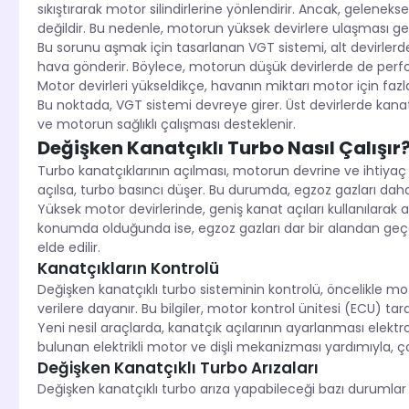
sıkıştırarak motor silindirlerine yönlendirir. Ancak, gelenekse
değildir. Bu nedenle, motorun yüksek devirlere ulaşması g
Bu sorunu aşmak için tasarlanan VGT sistemi, alt devirlerde
hava gönderir. Böylece, motorun düşük devirlerde de perfo
Motor devirleri yükseldikçe, havanın miktarı motor için faz
Bu noktada, VGT sistemi devreye girer. Üst devirlerde kanatç
ve motorun sağlıklı çalışması desteklenir.
Değişken Kanatçıklı Turbo Nasıl Çalışır
Turbo kanatçıklarının açılması, motorun devrine ve ihtiyaç
açılsa, turbo basıncı düşer. Bu durumda, egzoz gazları daha
Yüksek motor devirlerinde, geniş kanat açıları kullanılarak 
konumda olduğunda ise, egzoz gazları dar bir alandan geçere
elde edilir.
Kanatçıkların Kontrolü
Değişken kanatçıklı turbo sisteminin kontrolü, öncelikle mo
verilere dayanır. Bu bilgiler, motor kontrol ünitesi (ECU) ta
Yeni nesil araçlarda, kanatçık açılarının ayarlanması elektr
bulunan elektrikli motor ve dişli mekanizması yardımıyla, ç
Değişken Kanatçıklı Turbo Arızaları
Değişken kanatçıklı turbo arıza yapabileceği bazı durumlar 