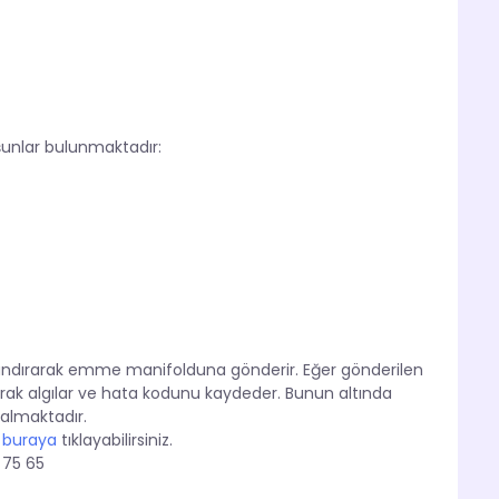
a şunlar bulunmaktadır:
landırarak emme manifolduna gönderir. Eğer gönderilen
rak algılar ve hata kodunu kaydeder. Bunun altında
 almaktadır.
n
buraya
tıklayabilirsiniz.
 75 65