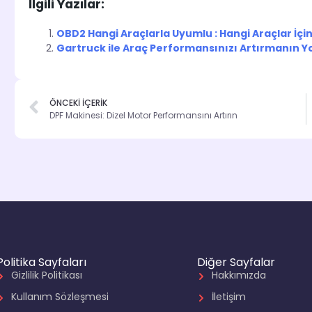
İlgili Yazılar:
OBD2 Hangi Araçlarla Uyumlu : Hangi Araçlar İçin
Gartruck ile Araç Performansınızı Artırmanın Yo
ÖNCEKİ İÇERİK
DPF Makinesi: Dizel Motor Performansını Artırın
Politika Sayfaları
Diğer Sayfalar
Gizlilik Politikası
Hakkımızda
Kullanım Sözleşmesi
İletişim