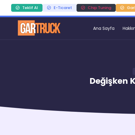
Teklif Al
E-Ticaret
Chip Tuning
Gar
Ana Sayfa
Hakkı
Değişken K