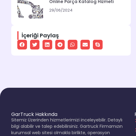
Online Parça Katalog Hizmeti
29/06/2024
İçeriği Paylaş
GarTruck Hakkında
Sitemiz Üzerinden hizmetlerimizi inceleyebilir. Detaylı
bilgi alabilir ve talep edebilirsiniz. Gartruck Firmamızın
kurumsal web sitesi olmakla birlikte, operasyon