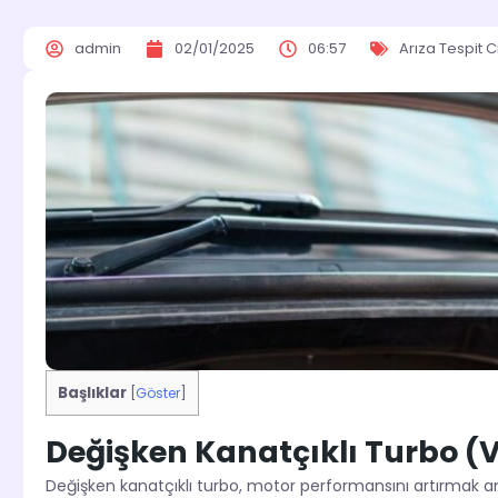
admin
02/01/2025
06:57
Arıza Tespit C
Başlıklar
[
Göster
]
Değişken Kanatçıklı Turbo (VG
Değişken kanatçıklı turbo, motor performansını artırmak am