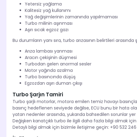
Yetersiz yağlama
Kalitesiz yağ kullanımı
Yağ değişimlerinin zamanında yapılmaması
Turbo milinin aşınması
Aşırı sıcak egzoz gazı
Bu durumların yanı sıra, turbo arızasının belirtileri arasınd
Arıza lambası yanması
Aracın çekişinin düşmesi
Turbodan gelen anormal sesler
Motor yağında azalma
Turbo basıncında düşüş
Egzozdan aşırı duman çıkışı
Turbo Şarjın Tamiri
Turbo şarjlı motorlar, motora emilen temiz havayı basınç
basınç hedeflenen seviyede değilse, ECU bunu bir hata ola
yatan nedenler arasında, yukarıda bahsedilen sorunlar yer
Değişken kanatçıklı turbo ile ilgili daha fazla bilgi almak içi
Detaylı bilgi almak için bizimle iletişime geçin: +90 532 246