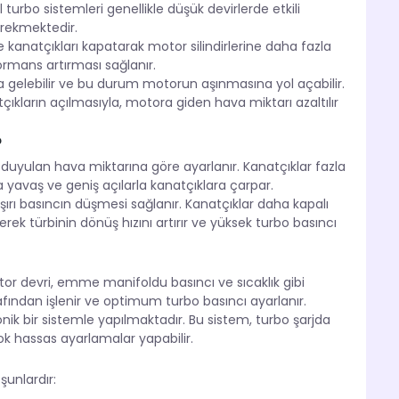
l turbo sistemleri genellikle düşük devirlerde etkili
erekmektedir.
 kanatçıkları kapatarak motor silindirlerine daha fazla
rmans artırması sağlanır.
la gelebilir ve bu durum motorun aşınmasına yol açabilir.
ıkların açılmasıyla, motora giden hava miktarı azaltılır
?
 duyulan hava miktarına göre ayarlanır. Kanatçıklar fazla
 yavaş ve geniş açılarla kanatçıklara çarpar.
aşırı basıncın düşmesi sağlanır. Kanatçıklar daha kapalı
k türbinin dönüş hızını artırır ve yüksek turbo basıncı
tor devri, emme manifoldu basıncı ve sıcaklık gibi
rafından işlenir ve optimum turbo basıncı ayarlanır.
onik bir sistemle yapılmaktadır. Bu sistem, turbo şarjda
ok hassas ayarlamalar yapabilir.
şunlardır: