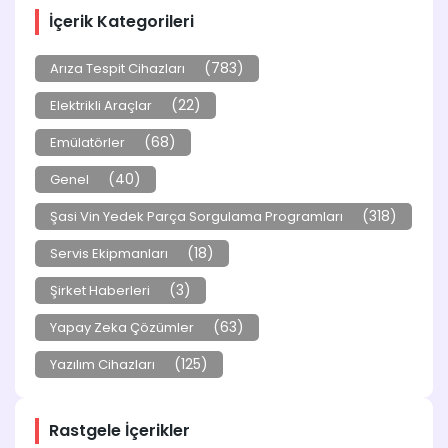
İçerik Kategorileri
(783)
Arıza Tespit Cihazları
(22)
Elektrikli Araçlar
(68)
Emülatörler
(40)
Genel
(318)
Şasi Vin Yedek Parça Sorgulama Programları
(18)
Servis Ekipmanları
(3)
Şirket Haberleri
(63)
Yapay Zeka Çözümler
(125)
Yazılım Cihazları
Rastgele İçerikler