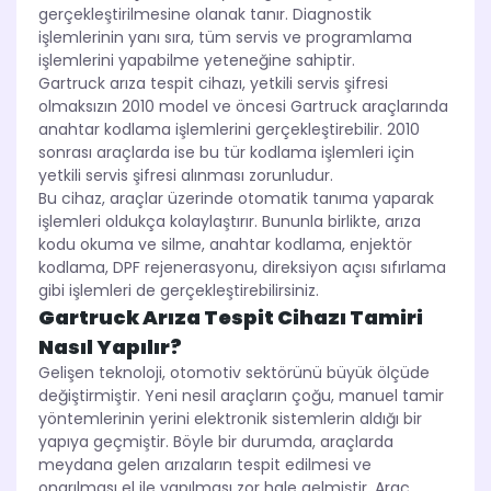
gerçekleştirilmesine olanak tanır. Diagnostik
işlemlerinin yanı sıra, tüm servis ve programlama
işlemlerini yapabilme yeteneğine sahiptir.
Gartruck arıza tespit cihazı, yetkili servis şifresi
olmaksızın 2010 model ve öncesi Gartruck araçlarında
anahtar kodlama işlemlerini gerçekleştirebilir. 2010
sonrası araçlarda ise bu tür kodlama işlemleri için
yetkili servis şifresi alınması zorunludur.
Bu cihaz, araçlar üzerinde otomatik tanıma yaparak
işlemleri oldukça kolaylaştırır. Bununla birlikte, arıza
kodu okuma ve silme, anahtar kodlama, enjektör
kodlama, DPF rejenerasyonu, direksiyon açısı sıfırlama
gibi işlemleri de gerçekleştirebilirsiniz.
Gartruck Arıza Tespit Cihazı Tamiri
Nasıl Yapılır?
Gelişen teknoloji, otomotiv sektörünü büyük ölçüde
değiştirmiştir. Yeni nesil araçların çoğu, manuel tamir
yöntemlerinin yerini elektronik sistemlerin aldığı bir
yapıya geçmiştir. Böyle bir durumda, araçlarda
meydana gelen arızaların tespit edilmesi ve
onarılması el ile yapılması zor hale gelmiştir. Araç