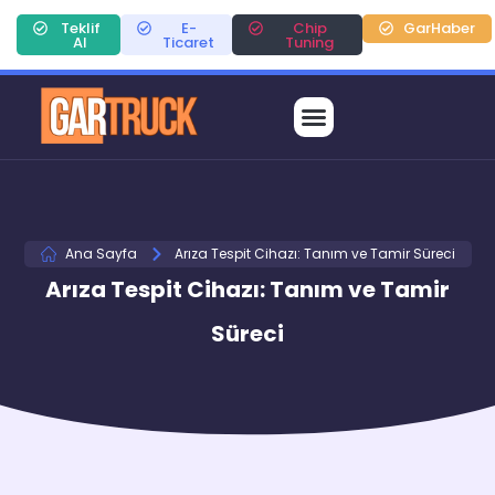
Teklif
E-
Chip
GarHaber
Al
Ticaret
Tuning
Ana Sayfa
Arıza Tespit Cihazı: Tanım ve Tamir Süreci
Arıza Tespit Cihazı: Tanım ve Tamir
Süreci