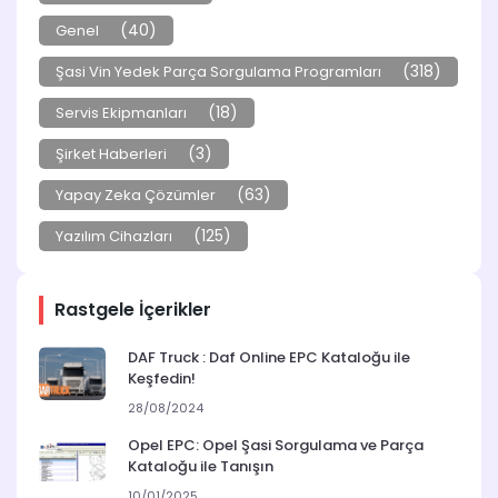
(40)
Genel
(318)
Şasi Vin Yedek Parça Sorgulama Programları
(18)
Servis Ekipmanları
(3)
Şirket Haberleri
(63)
Yapay Zeka Çözümler
(125)
Yazılım Cihazları
Rastgele İçerikler
DAF Truck : Daf Online EPC Kataloğu ile
Keşfedin!
28/08/2024
Opel EPC: Opel Şasi Sorgulama ve Parça
Kataloğu ile Tanışın
10/01/2025