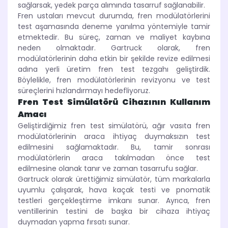
sağlarsak, yedek parça alımında tasarruf sağlanabilir.
Fren ustaları mevcut durumda, fren modülatörlerini
test aşamasında deneme yanılma yöntemiyle tamir
etmektedir. Bu süreç, zaman ve maliyet kaybına
neden olmaktadır. Gartruck olarak, fren
modülatörlerinin daha etkin bir şekilde revize edilmesi
adına yerli üretim fren test tezgahı geliştirdik.
Böylelikle, fren modülatörlerinin revizyonu ve test
süreçlerini hızlandırmayı hedefliyoruz.
Fren Test Simülatörü Cihazının Kullanım
Amacı
Geliştirdiğimiz fren test simülatörü, ağır vasıta fren
modülatörlerinin araca ihtiyaç duymaksızın test
edilmesini sağlamaktadır. Bu, tamir sonrası
modülatörlerin araca takılmadan önce test
edilmesine olanak tanır ve zaman tasarrufu sağlar.
Gartruck olarak ürettiğimiz simülatör, tüm markalarla
uyumlu çalışarak, hava kaçak testi ve pnomatik
testleri gerçekleştirme imkanı sunar. Ayrıca, fren
ventillerinin testini de başka bir cihaza ihtiyaç
duymadan yapma fırsatı sunar.