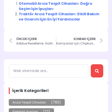
Otomobil Arıza Tespit Cihazları: Doğru
Seçim İçin İpuçları
Traktör Arıza Tespit Cihazları: Etkili Bakım
ve Onarım İçin En İyi Yardımcılar
ÖNCEKİ İÇERİK
SONRAKİ İÇERİK
Adblue Resetleme: Gartruck ile Kolay Çözüm
Kamyonlar için Chiptuning: Performans Artışı Sağlayın
İçerik Kategorileri
(783)
Arıza Tespit Cihazları
(22)
Elektrikli Araçlar