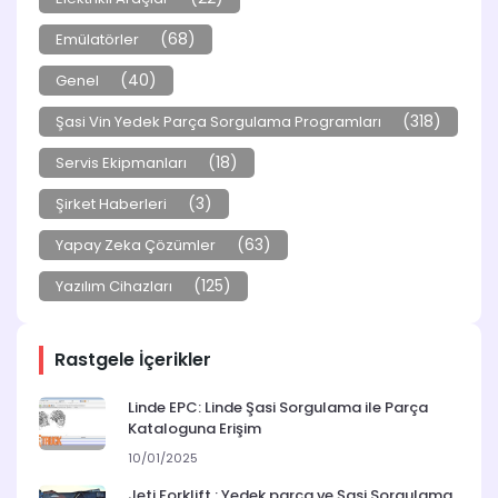
(68)
Emülatörler
(40)
Genel
(318)
Şasi Vin Yedek Parça Sorgulama Programları
(18)
Servis Ekipmanları
(3)
Şirket Haberleri
(63)
Yapay Zeka Çözümler
(125)
Yazılım Cihazları
Rastgele İçerikler
Linde EPC: Linde Şasi Sorgulama ile Parça
Kataloguna Erişim
10/01/2025
Jeti Forklift : Yedek parça ve Şasi Sorgulama