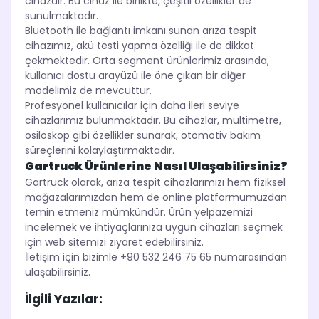
cihazdır. Bu cihaz ile birlikte, çeşitli özellikler de
sunulmaktadır.
Bluetooth ile bağlantı imkanı sunan arıza tespit
cihazımız, akü testi yapma özelliği ile de dikkat
çekmektedir. Orta segment ürünlerimiz arasında,
kullanıcı dostu arayüzü ile öne çıkan bir diğer
modelimiz de mevcuttur.
Profesyonel kullanıcılar için daha ileri seviye
cihazlarımız bulunmaktadır. Bu cihazlar, multimetre,
osiloskop gibi özellikler sunarak, otomotiv bakım
süreçlerini kolaylaştırmaktadır.
Gartruck Ürünlerine Nasıl Ulaşabilirsiniz?
Gartruck olarak, arıza tespit cihazlarımızı hem fiziksel
mağazalarımızdan hem de online platformumuzdan
temin etmeniz mümkündür. Ürün yelpazemizi
incelemek ve ihtiyaçlarınıza uygun cihazları seçmek
için web sitemizi ziyaret edebilirsiniz.
İletişim için bizimle +90 532 246 75 65 numarasından
ulaşabilirsiniz.
İlgili Yazılar: