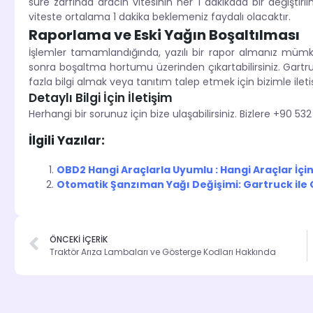
süre zarfında aracın vitesinin her 1 dakikada bir değiştiri
viteste ortalama 1 dakika beklemeniz faydalı olacaktır.
Raporlama ve Eski Yağın Boşaltılması
İşlemler tamamlandığında, yazılı bir rapor almanız mümk
sonra boşaltma hortumu üzerinden çıkartabilirsiniz. Gart
fazla bilgi almak veya tanıtım talep etmek için bizimle ileti
Detaylı Bilgi İçin İletişim
Herhangi bir sorunuz için bize ulaşabilirsiniz. Bizlere +90 5
İlgili Yazılar:
OBD2 Hangi Araçlarla Uyumlu : Hangi Araçlar İçin
Otomatik Şanzıman Yağı Değişimi: Gartruck ile
ÖNCEKİ İÇERİK
Traktör Arıza Lambaları ve Gösterge Kodları Hakkında