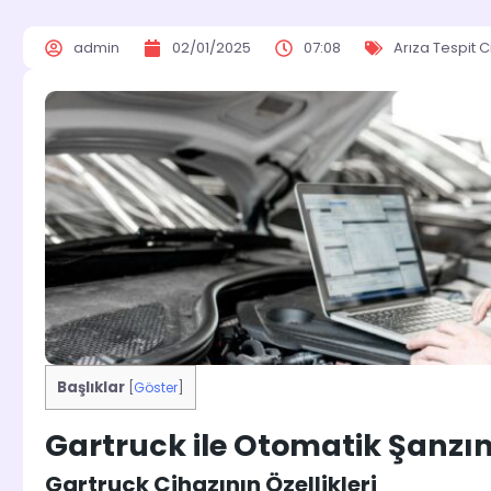
admin
02/01/2025
07:08
Arıza Tespit C
Başlıklar
[
Göster
]
Gartruck ile Otomatik Şanzı
Gartruck Cihazının Özellikleri