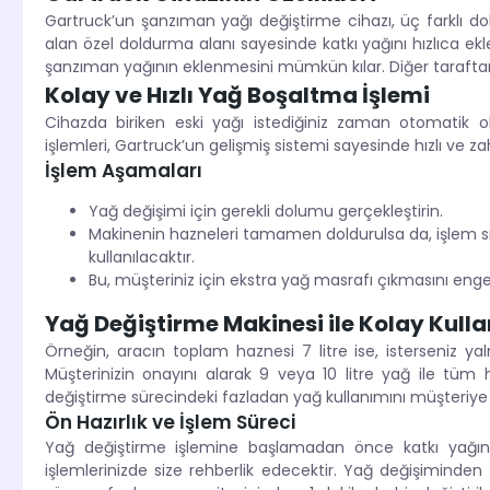
Gartruck’un şanzıman yağı değiştirme cihazı, üç farklı dold
alan özel doldurma alanı sayesinde katkı yağını hızlıca ekl
şanzıman yağının eklenmesini mümkün kılar. Diğer taraftan
Kolay ve Hızlı Yağ Boşaltma İşlemi
Cihazda biriken eski yağı istediğiniz zaman otomati
işlemleri, Gartruck’un gelişmiş sistemi sayesinde hızlı ve zah
İşlem Aşamaları
Yağ değişimi için gerekli dolumu gerçekleştirin.
Makinenin hazneleri tamamen doldurulsa da, işlem sı
kullanılacaktır.
Bu, müşteriniz için ekstra yağ masrafı çıkmasını engel
Yağ Değiştirme Makinesi ile Kolay Kull
Örneğin, aracın toplam haznesi 7 litre ise, isterseniz yalnı
Müşterinizin onayını alarak 9 veya 10 litre yağ ile tüm 
değiştirme sürecindeki fazladan yağ kullanımını müşteriye 
Ön Hazırlık ve İşlem Süreci
Yağ değiştirme işlemine başlamadan önce katkı yağ
işlemlerinizde size rehberlik edecektir. Yağ değişiminden 