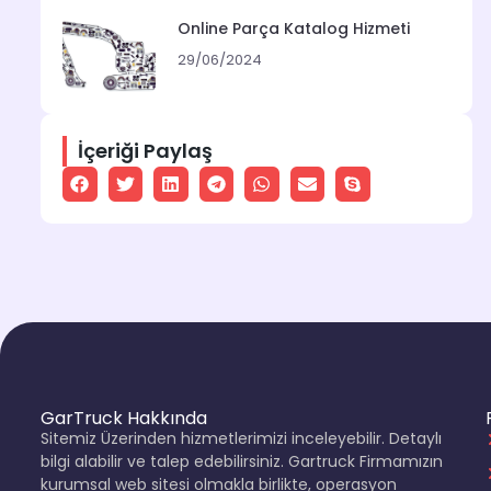
Online Parça Katalog Hizmeti
29/06/2024
İçeriği Paylaş
GarTruck Hakkında
Sitemiz Üzerinden hizmetlerimizi inceleyebilir. Detaylı
bilgi alabilir ve talep edebilirsiniz. Gartruck Firmamızın
kurumsal web sitesi olmakla birlikte, operasyon