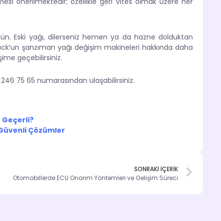
lmesi önerilmektedir; özellikle geri vites olmak üzere her
ün. Eski yağı, dilerseniz hemen ya da hazne dolduktan
ruck’un şanzıman yağı değişim makineleri hakkında daha
şime geçebilirsiniz.
32 246 75 65 numarasından ulaşabilirsiniz.
 Geçerli?
 Güvenli Çözümler
SONRAKİ İÇERİK
Otomobillerde ECU Onarım Yöntemleri ve Gelişim Süreci