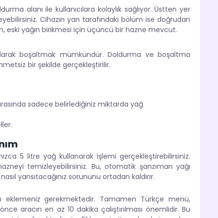
urma alanı ile kullanıcılara kolaylık sağlıyor. Üstten yer
eyebilirsiniz. Cihazın yan tarafındaki bölüm ise doğrudan
, eski yağın birikmesi için üçüncü bir hazne mevcut.
k olarak boşaltmak mümkündür. Doldurma ve boşaltma
metsiz bir şekilde gerçekleştirilir.
rasında sadece belirlediğiniz miktarda yağ
ler.
anım
zca 5 litre yağ kullanarak işlemi gerçekleştirebilirsiniz.
hazneyi temizleyebilirsiniz. Bu, otomatik şanzıman yağı
nasıl yansıtacağınız sorununu ortadan kaldırır.
ını eklemeniz gerekmektedir. Tamamen Türkçe menü,
önce aracın en az 10 dakika çalıştırılması önemlidir. Bu