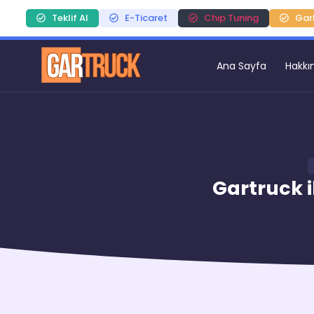
Teklif Al
E-Ticaret
Chip Tuning
Gar
Ana Sayfa
Hakkı
Gartruck 