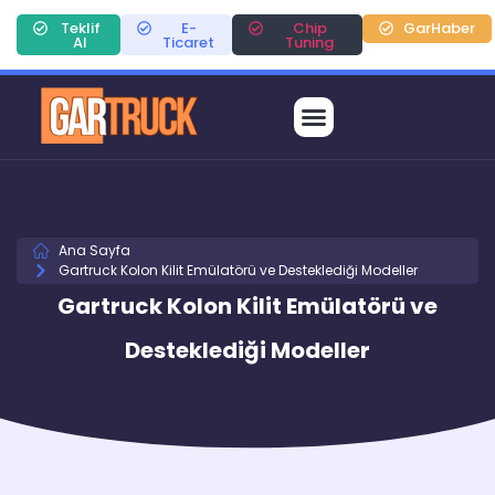
Teklif
E-
Chip
GarHaber
Al
Ticaret
Tuning
Ana Sayfa
Gartruck Kolon Kilit Emülatörü ve Desteklediği Modeller
Gartruck Kolon Kilit Emülatörü ve
Desteklediği Modeller