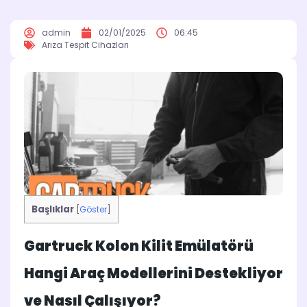
admin
02/01/2025
06:45
Arıza Tespit Cihazları
Başlıklar
[
Göster
]
Gartruck Kolon Kilit Emülatörü
Hangi Araç Modellerini Destekliyor
ve Nasıl Çalışıyor?