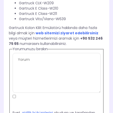
Gartruck CLK-W209
Gartruck E Class-W210
Gartruck E Class-W211
Gartruck Vito/Viano-W639
Gartruck Kolon Kilit Emülatörü hakkında daha fazla
bilgi almak için
web sitemizi ziyaret edebilirsiniz
veya müşteri hizmetlerimizi aramak için
+90 532 246
75 65
numarasını kullanabilirsiniz.
Yorumunuzu bırakın
Evet,
gizlilik hükümlerini
okudum ve tarafımdan