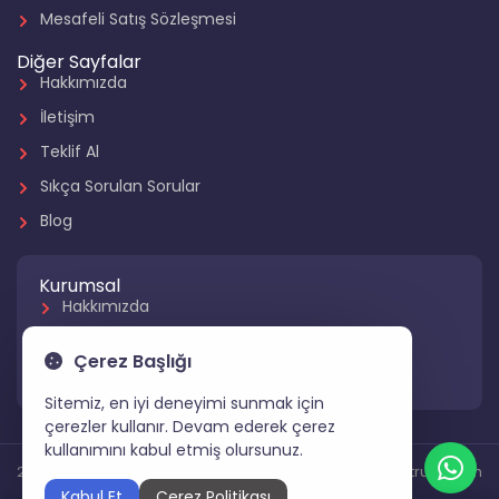
Mesafeli Satış Sözleşmesi
Diğer Sayfalar
Hakkımızda
İletişim
Teklif Al
Sıkça Sorulan Sorular
Blog
Kurumsal
Hakkımızda
Referanslarımız
Çerez Başlığı
Hizmetlerimiz
Sitemiz, en iyi deneyimi sunmak için
çerezler kullanır. Devam ederek çerez
kullanımını kabul etmiş olursunuz.
2024 Tüm Hakları Saklıdır
Gartruck.com
Kabul Et
Çerez Politikası