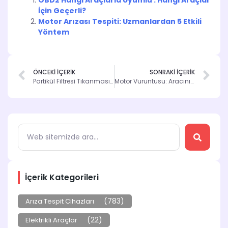
OBD2 Hangi Araçlarla Uyumlu : Hangi Araçlar
İçin Geçerli?
Motor Arızası Tespiti: Uzmanlardan 5 Etkili
Yöntem
ÖNCEKİ İÇERİK
SONRAKİ İÇERİK
Partikül Filtresi Tıkanması: Araç Performansına Etkileri
Motor Vuruntusu: Aracınızda Neler Oluyor?
İçerik Kategorileri
(783)
Arıza Tespit Cihazları
(22)
Elektrikli Araçlar