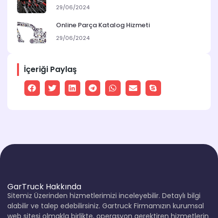
29/06/2024
Online Parça Katalog Hizmeti
29/06/2024
İçeriği Paylaş
GarTruck Hakkında
Sitemiz Üzerinden hizmetlerimizi inceleyebilir. Detaylı bilgi
alabilir ve talep edebilirsiniz. Gartruck Firmamızın kurumsal
web sitesi olmakla birlikte, operasyon gerektiren hizmetlerin