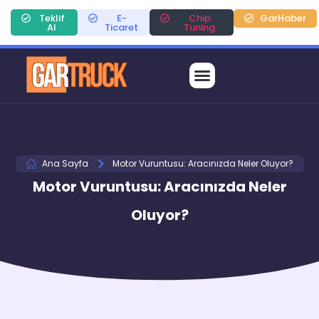
Teklif
E-
Chip
GarHaber
Al
Ticaret
Tuning
Ana Sayfa
Motor Vuruntusu: Aracınızda Neler Oluyor?
Motor Vuruntusu: Aracınızda Neler
Oluyor?