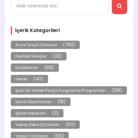
İçerik Kategorileri
(783)
Arıza Tespit Cihazları
(22)
Elektrikli Araçlar
(68)
Emülatörler
(40)
Genel
(318)
Şasi Vin Yedek Parça Sorgulama Programları
(18)
Servis Ekipmanları
(3)
Şirket Haberleri
(63)
Yapay Zeka Çözümler
(125)
Yazılım Cihazları