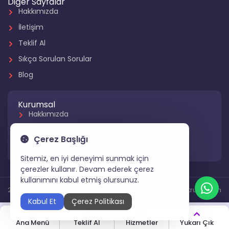
Diğer Sayfalar
Hakkımızda
İletişim
Teklif Al
Sıkça Sorulan Sorular
Blog
Kurumsal
Hakkımızda
Referanslarımız
Çerez Başlığı
Hizmetlerimiz
Sitemiz, en iyi deneyimi sunmak için
çerezler kullanır. Devam ederek çerez
kullanımını kabul etmiş olursunuz.
2024 Tüm Hakları Saklıdır
Gartruck.com
Kabul Et
Çerez Politikası
Ana Menü
Teklif Al
Hizmetler
Yukarı Çık