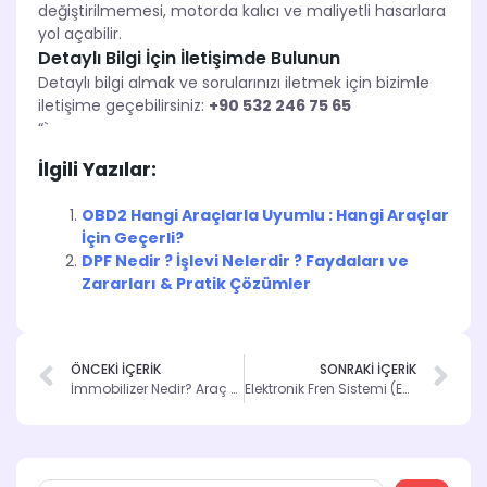
değiştirilmemesi, motorda kalıcı ve maliyetli hasarlara
yol açabilir.
Detaylı Bilgi İçin İletişimde Bulunun
Detaylı bilgi almak ve sorularınızı iletmek için bizimle
iletişime geçebilirsiniz:
+90 532 246 75 65
“`
İlgili Yazılar:
OBD2 Hangi Araçlarla Uyumlu : Hangi Araçlar
İçin Geçerli?
DPF Nedir ? İşlevi Nelerdir ? Faydaları ve
Zararları & Pratik Çözümler
ÖNCEKİ İÇERİK
SONRAKİ İÇERİK
İmmobilizer Nedir? Araç Güvenliğinde Önemi ve Çalışma Şekli
Elektronik Fren Sistemi (EBS): Güvenli Sürüş İçin İnovasyon