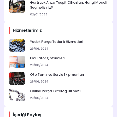
Gartruck Arıza Tespit Cihazları: Hangi Modeli
Seçmelisiniz?
02/01/2025
Hizmetlerimiz
Yedek Parça Tedarik Hizmetleri
29/06/2024
Emülatör Çözümleri
29/06/2024
Oto Tamir ve Servis Ekipmanları
29/06/2024
Online Parça Katalog Hizmeti
29/06/2024
İçeriği Paylaş