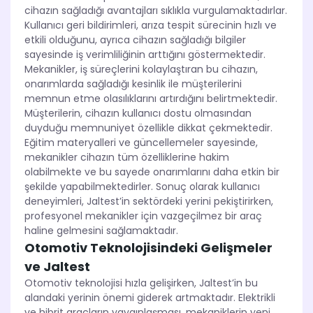
cihazın sağladığı avantajları sıklıkla vurgulamaktadırlar.
Kullanıcı geri bildirimleri, arıza tespit sürecinin hızlı ve
etkili olduğunu, ayrıca cihazın sağladığı bilgiler
sayesinde iş verimliliğinin arttığını göstermektedir.
Mekanikler, iş süreçlerini kolaylaştıran bu cihazın,
onarımlarda sağladığı kesinlik ile müşterilerini
memnun etme olasılıklarını artırdığını belirtmektedir.
Müşterilerin, cihazın kullanıcı dostu olmasından
duyduğu memnuniyet özellikle dikkat çekmektedir.
Eğitim materyalleri ve güncellemeler sayesinde,
mekanikler cihazın tüm özelliklerine hakim
olabilmekte ve bu sayede onarımlarını daha etkin bir
şekilde yapabilmektedirler. Sonuç olarak kullanıcı
deneyimleri, Jaltest’in sektördeki yerini pekiştirirken,
profesyonel mekanikler için vazgeçilmez bir araç
haline gelmesini sağlamaktadır.
Otomotiv Teknolojisindeki Gelişmeler
ve Jaltest
Otomotiv teknolojisi hızla gelişirken, Jaltest’in bu
alandaki yerinin önemi giderek artmaktadır. Elektrikli
ve hibrit araçların yaygınlaşması, mekaniklerin yeni