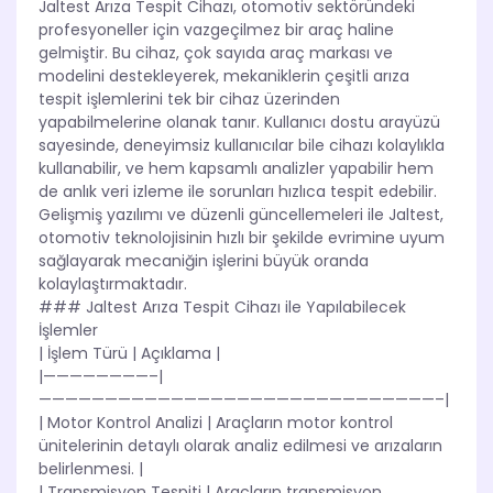
Jaltest Arıza Tespit Cihazı, otomotiv sektöründeki
profesyoneller için vazgeçilmez bir araç haline
gelmiştir. Bu cihaz, çok sayıda araç markası ve
modelini destekleyerek, mekaniklerin çeşitli arıza
tespit işlemlerini tek bir cihaz üzerinden
yapabilmelerine olanak tanır. Kullanıcı dostu arayüzü
sayesinde, deneyimsiz kullanıcılar bile cihazı kolaylıkla
kullanabilir, ve hem kapsamlı analizler yapabilir hem
de anlık veri izleme ile sorunları hızlıca tespit edebilir.
Gelişmiş yazılımı ve düzenli güncellemeleri ile Jaltest,
otomotiv teknolojisinin hızlı bir şekilde evrimine uyum
sağlayarak mecaniğin işlerini büyük oranda
kolaylaştırmaktadır.
### Jaltest Arıza Tespit Cihazı ile Yapılabilecek
İşlemler
| İşlem Türü | Açıklama |
|————————–|
——————————————————————————————–|
| Motor Kontrol Analizi | Araçların motor kontrol
ünitelerinin detaylı olarak analiz edilmesi ve arızaların
belirlenmesi. |
| Transmisyon Tespiti | Araçların transmisyon