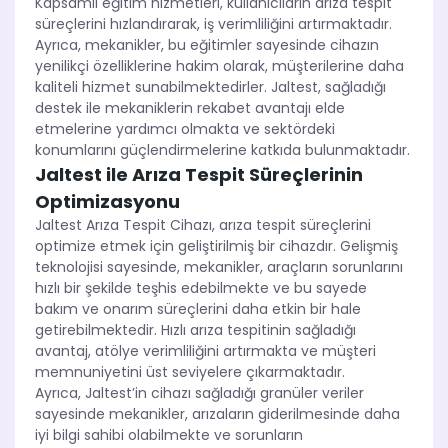
Kapsamlı eğitim hizmetleri, kullanıcıların arıza tespit
süreçlerini hızlandırarak, iş verimliliğini artırmaktadır.
Ayrıca, mekanikler, bu eğitimler sayesinde cihazın
yenilikçi özelliklerine hakim olarak, müşterilerine daha
kaliteli hizmet sunabilmektedirler. Jaltest, sağladığı
destek ile mekaniklerin rekabet avantajı elde
etmelerine yardımcı olmakta ve sektördeki
konumlarını güçlendirmelerine katkıda bulunmaktadır.
Jaltest ile Arıza Tespit Süreçlerinin
Optimizasyonu
Jaltest Arıza Tespit Cihazı, arıza tespit süreçlerini
optimize etmek için geliştirilmiş bir cihazdır. Gelişmiş
teknolojisi sayesinde, mekanikler, araçların sorunlarını
hızlı bir şekilde teşhis edebilmekte ve bu sayede
bakım ve onarım süreçlerini daha etkin bir hale
getirebilmektedir. Hızlı arıza tespitinin sağladığı
avantaj, atölye verimliliğini artırmakta ve müşteri
memnuniyetini üst seviyelere çıkarmaktadır.
Ayrıca, Jaltest’in cihazı sağladığı granüler veriler
sayesinde mekanikler, arızaların giderilmesinde daha
iyi bilgi sahibi olabilmekte ve sorunların