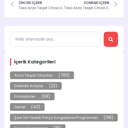
ÖNCEKİ İÇERİK
SONRAKİ İÇERİK
Texa Arıza Tespit Cihazı ile Araç Sorunlarını Hızla Çözün
Texa Arıza Tespit Cihazı ile Performans Artırma Yolları
İçerik Kategorileri
(783)
Arıza Tespit Cihazları
(22)
Elektrikli Araçlar
(68)
Emülatörler
(40)
Genel
(318)
Şasi Vin Yedek Parça Sorgulama Programları