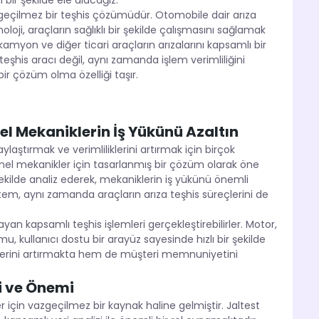
 bir şekilde ele alacağız.
azgeçilmez bir teşhis çözümüdür. Otomobile dair arıza
oloji, araçların sağlıklı bir şekilde çalışmasını sağlamak
 kamyon ve diğer ticari araçların arızalarını kapsamlı bir
 teşhis aracı değil, aynı zamanda işlem verimliliğini
bir çözüm olma özelliği taşır.
nel Mekaniklerin İş Yükünü Azaltın
aştırmak ve verimliliklerini artırmak için birçok
esyonel mekanikler için tasarlanmış bir çözüm olarak öne
r şekilde analiz ederek, mekaniklerin iş yükünü önemli
em, aynı zamanda araçların arıza teşhis süreçlerini de
ayan kapsamlı teşhis işlemleri gerçekleştirebilirler. Motor,
mu, kullanıcı dostu bir arayüz sayesinde hızlı bir şekilde
liklerini artırmakta hem de müşteri memnuniyetini
ri ve Önemi
 için vazgeçilmez bir kaynak haline gelmiştir. Jaltest