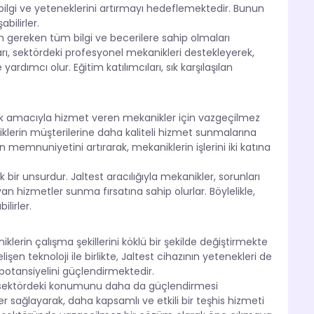
n bilgi ve yeteneklerini artırmayı hedeflemektedir. Bunun
bilirler.
çin gereken tüm bilgi ve becerilere sahip olmaları
arı, sektördeki profesyonel mekanikleri destekleyerek,
rdımcı olur. Eğitim katılımcıları, sık karşılaşılan
ü
ak amacıyla hizmet veren mekanikler için vazgeçilmez
niklerin müşterilerine daha kaliteli hizmet sunmalarına
 memnuniyetini artırarak, mekaniklerin işlerini iki katına
bir unsurdur. Jaltest aracılığıyla mekanikler, sorunları
n hizmetler sunma fırsatına sahip olurlar. Böylelikle,
ilirler.
klerin çalışma şekillerini köklü bir şekilde değiştirmekte
şen teknoloji ile birlikte, Jaltest cihazının yetenekleri de
potansiyelini güçlendirmektedir.
ile sektördeki konumunu daha da güçlendirmesi
r sağlayarak, daha kapsamlı ve etkili bir teşhis hizmeti