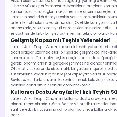
Arıza Tespit Cihazı, bu alanda sağladığı yenilikçi özellikler v
Cihazın yüksek performansı, mekaniklerin araçların sorunları
zaman tasarrufu sağlanmakta hem de onarım süreçlerinin ka
Jaltest’in sağladığı detaylı teşhis verileri, mekaniklerin 
önlemleri almalarına yardımcı olur. Özellikle kamyon arıza
onarımlarla, yüksek maliyetli arıza riskleri minimize edilir. 
endüstrisinde kritik bir işlev üstlenen bir teknoloji olarak ka
Gelişmiş Kapsamlı Teşhis Yetenekleri
Jaltest Arıza Tespit Cihazı, kapsamlı teşhis yetenekleri i
ticari araçlar üzerinde etkili bir şekilde çalışmakta, mekani
sunmaktadır. Otomotiv teşhis araçları arasında sağladığı bu 
gerekli onarımların hızlı gerçekleştirilmesine olanak tanımak
Otomotiv sektöründe sistematik bir yaklaşım gerekmektedir
sistemlerine kadar birçok bileşeni kapsayan veriler sunara
Böylece, her türlü arızanın kökenine inmek kolaylaşmakta 
adımları daha hızlı bir şekilde atabilmektedir.
Kullanıcı Dostu Arayüz ile Hızlı Teşhis S
Jaltest Arıza Tespit Cihazı’nın kullanıcı dostu arayüzü, mekan
olanak tanımaktadır. Görsel öğeler ve pratik talimatlar, hatal
zarif ve etkili bir tasarıma sahip olan bu cihazı kullanarak z
eder.