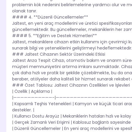
problemin kök nedenini belirlemelerine yardımcı olur ve me
olanak tanır.
#### 4. **Düzenli Güncellemeler**
Jaltest, en yeni araç modellerini ve üretici spesifikasyonla
güncellemektedir. Bu güncellemeler, mekaniklerin her zaman
#### 5. **Eğitim ve Destek Hizmetleri**
Jaltest, mekaniklere cihazın etkin kullanımı için çevrimiçi ku
sunarak bilgi ve yeteneklerini geliştirmeyi hedeflemektedir
### Jaltest Cihazının Sektör Üzerindeki Etkisi
Jaltest Arıza Tespit Cihazı, otomotiv bakım ve onarım süreçl
müşteri memnuniyetini artırma imkanı sunmaktadır. Cihazı
çok daha hızlı ve pratik bir şekilde çözebilmekte, bu da on
beraber, atölyeler daha kaliteli bir hizmet sunarak rekabet
### Özet Tablosu: Jaltest Cihazının Özellikleri ve İşlevleri
| Özellik | Açıklama |
|———————————-|—————————————————————
| Kapsamlı Teşhis Yetenekleri | Kamyon ve küçük ticari ara
destekler. |
| Kullanıcı Dostu Arayüz | Mekaniklerin hataları hızlı ve kolay
| Gerçek Zamanlı Veri Erişimi | Kablosuz bağlantı sayesinde ar
| Düzenli Güncellemeler | En yeni araç modellerini ve spesifika