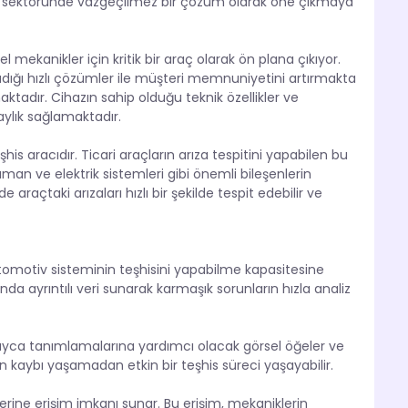
 sektöründe vazgeçilmez bir çözüm olarak öne çıkmaya
 mekanikler için kritik bir araç olarak ön plana çıkıyor.
ladığı hızlı çözümler ile müşteri memnuniyetini artırmakta
aktadır. Cihazın sahip olduğu teknik özellikler ve
aylık sağlamaktadır.
eşhis aracıdır. Ticari araçların arıza tespitini yapabilen bu
man ve elektrik sistemleri gibi önemli bileşenlerin
 araçtaki arızaları hızlı bir şekilde tespit edebilir ve
tomotiv sisteminin teşhisini yapabilme kapasitesine
nda ayrıntılı veri sunarak karmaşık sorunların hızla analiz
olayca tanımlamalarına yardımcı olacak görsel öğeler ve
n kaybı yaşamadan etkin bir teşhis süreci yaşayabilir.
lerine erişim imkanı sunar. Bu erişim, mekaniklerin