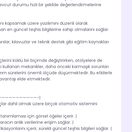
vcut durumu hızlı bir şekilde değerlendirmelerine
rını kapsamak üzere yazılımını düzenli olarak
 en güncel teşhis bilgilerine sahip olmalarını sağlar.
rslar, kılavuzlar ve teknik destek gibi eğitim kaynakları
.
erini köklü bir biçimde değiştirirken, atölyelere de
 kullanan mekanikler, daha önceki karmaşık sorunları
arım sürelerini önemli ölçüde düşürmektedir. Bu etkilerle
 avantajı elde etmektedir.
———————————-|
çlar dahil olmak üzere birçok otomotiv sistemini
 tanımlaması için görsel öğeler içerir. |
acın anlık verilerine erişim sağlar. |
syonlarını içerir, sürekli güncel teşhis bilgileri sağlar. |