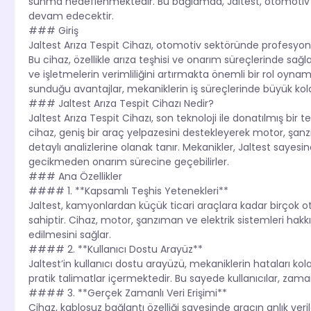
sunma hedeflenmektedir. Bu bağlamda, Jaltest, otomotiv
devam edecektir.
### Giriş
Jaltest Arıza Tespit Cihazı, otomotiv sektöründe profesyonel
Bu cihaz, özellikle arıza teşhisi ve onarım süreçlerinde sağ
ve işletmelerin verimliliğini artırmakta önemli bir rol oynam
sunduğu avantajlar, mekaniklerin iş süreçlerinde büyük kol
### Jaltest Arıza Tespit Cihazı Nedir?
Jaltest Arıza Tespit Cihazı, son teknoloji ile donatılmış bir t
cihaz, geniş bir araç yelpazesini destekleyerek motor, şanzı
detaylı analizlerine olanak tanır. Mekanikler, Jaltest sayesinde
gecikmeden onarım sürecine geçebilirler.
### Ana Özellikler
#### 1. **Kapsamlı Teşhis Yetenekleri**
Jaltest, kamyonlardan küçük ticari araçlara kadar birçok o
sahiptir. Cihaz, motor, şanzıman ve elektrik sistemleri hakkı
edilmesini sağlar.
#### 2. **Kullanıcı Dostu Arayüz**
Jaltest’in kullanıcı dostu arayüzü, mekaniklerin hataları k
pratik talimatlar içermektedir. Bu sayede kullanıcılar, zama
#### 3. **Gerçek Zamanlı Veri Erişimi**
Cihaz, kablosuz bağlantı özelliği sayesinde aracın anlık veri