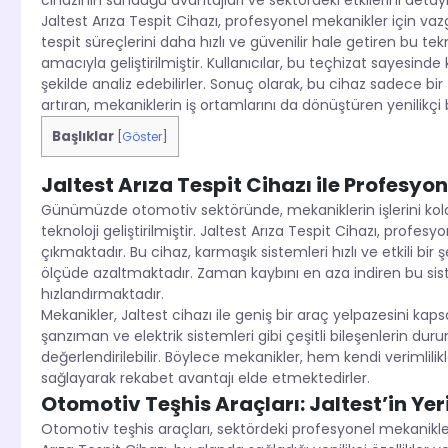
cihazının sunduğu avantajları ve sektördeki etkilerini detaylı
Jaltest Arıza Tespit Cihazı, profesyonel mekanikler için v
tespit süreçlerini daha hızlı ve güvenilir hale getiren bu tekn
amacıyla geliştirilmiştir. Kullanıcılar, bu teçhizat sayesinde
şekilde analiz edebilirler. Sonuç olarak, bu cihaz sadece bir
artıran, mekaniklerin iş ortamlarını da dönüştüren yenilikçi 
Başlıklar
[
Göster
]
Jaltest Arıza Tespit Cihazı ile Profesyo
Günümüzde otomotiv sektöründe, mekaniklerin işlerini kolayl
teknoloji geliştirilmiştir. Jaltest Arıza Tespit Cihazı, prof
çıkmaktadır. Bu cihaz, karmaşık sistemleri hızlı ve etkili bi
ölçüde azaltmaktadır. Zaman kaybını en aza indiren bu sist
hızlandırmaktadır.
Mekanikler, Jaltest cihazı ile geniş bir araç yelpazesini kaps
şanzıman ve elektrik sistemleri gibi çeşitli bileşenlerin duru
değerlendirilebilir. Böylece mekanikler, hem kendi verimli
sağlayarak rekabet avantajı elde etmektedirler.
Otomotiv Teşhis Araçları: Jaltest’in Ye
Otomotiv teşhis araçları, sektördeki profesyonel mekanikler