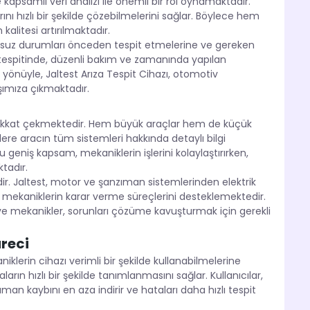
e kapsamlı veri analizi ile önemli bir rol oynamaktadır.
nı hızlı bir şekilde çözebilmelerini sağlar. Böylece hem
litesi artırılmaktadır.
olumsuz durumları önceden tespit etmelerine ve gereken
 tespitinde, düzenli bakım ve zamanında yapılan
Bu yönüyle, Jaltest Arıza Tespit Cihazı, otomotiv
rşımıza çıkmaktadır.
le dikkat çekmektedir. Hem büyük araçlar hem de küçük
klere aracın tüm sistemleri hakkında detaylı bilgi
geniş kapsam, mekaniklerin işlerini kolaylaştırırken,
tadır.
. Jaltest, motor ve şanzıman sistemlerinden elektrik
k mekaniklerin karar verme süreçlerini desteklemektedir.
ve mekanikler, sorunları çözüme kavuşturmak için gerekli
üreci
iklerin cihazı verimli bir şekilde kullanabilmelerine
arın hızlı bir şekilde tanımlanmasını sağlar. Kullanıcılar,
aman kaybını en aza indirir ve hataları daha hızlı tespit