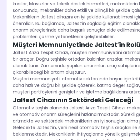
kurslar, kılavuzlar ve teknik destek hizmetleri, mekanikleri
sonucunda, mekanikler daha etkili ve bilinçli bir şekilde çalışa
Mekaniklerin Jaltest cihazını en iyi şekilde kullanabilmesi i
önemlidir. Bu bağlamda, Jaltest’in sağladığı eğitim olanakl
onarım süreçlerinde daha başarılı sonuçlar elde edilmesine ya
problemleri çözme yeteneklerini geliştirebilirler.
Müşteri Memnuniyetinde Jaltest’in Rol
Jaltest Arıza Tespit Cihazı, müşteri memnuniyetini artırm
bir araçtır. Doğru teşhisle ortadan kaldırılan arızalar, meka
olanak tanır. Zamanında yapılan onarımlar, araç sahiplerinin
çıkarabileceği bir ortam oluşturur.
Müşteri memnuniyeti, otomotiv sektöründe başarı için kritik 
daha hızlı ve doğru bir şekilde çözerek, katma değer sağlaya
müşteri portföylerini genişletir ve işletme bağlılıklarını artırab
Jaltest Cihazının Sektördeki Geleceği
Otomotiv teşhis alanında Jaltest Arıza Tespit Cihazı, mekani
ve otomotiv onarım süreçlerini hızlandırmaktadır. Sürekli geli
artmakta ve sektördeki mekaniklerin en iyi sonuçları alma 
Gelecekte Jaltest’in, yeni nesil otomotiv teşhis araçları 
beklenmektedir. Mekaniklerin ihtiyaçlarına yönelik gelişmele