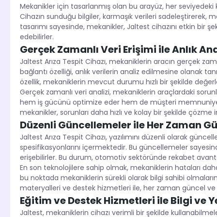
Mekanikler için tasarlanmış olan bu arayüz, her seviyedeki kull
Cihazın sunduğu bilgiler, karmaşık verileri sadeleştirerek, me
tasarımı sayesinde, mekanikler, Jaltest cihazını etkin bir ş
edebilirler.
Gerçek Zamanlı Veri Erişimi ile Anlık Ana
Jaltest Arıza Tespit Cihazı, mekaniklerin aracın gerçek zam
bağlantı özelliği, anlık verilerin analiz edilmesine olanak t
özellik, mekaniklerin mevcut durumu hızlı bir şekilde değer
Gerçek zamanlı veri analizi, mekaniklerin araçlardaki sorunlar
hem iş gücünü optimize eder hem de müşteri memnuniyetini 
mekanikler, sorunları daha hızlı ve kolay bir şekilde çözme
Düzenli Güncellemeler ile Her Zaman G
Jaltest Arıza Tespit Cihazı, yazılımını düzenli olarak güncel
spesifikasyonlarını içermektedir. Bu güncellemeler sayesin
erişebilirler. Bu durum, otomotiv sektöründe rekabet avanta
En son teknolojilere sahip olmak, mekaniklerin hataları daha h
bu noktada mekaniklerin sürekli olarak bilgi sahibi olmaları
materyalleri ve destek hizmetleri ile, her zaman güncel v
Eğitim ve Destek Hizmetleri ile Bilgi ve Ye
Jaltest, mekaniklerin cihazı verimli bir şekilde kullanabilmel