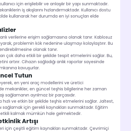
anıcı için erişilebilir ve anlaşılır bir yapı sunmaktadır.
kaniklerin iş akışlarını hızlandırmaktadır. Kullanıcı dostu
ekilde kullanarak her durumda en iyi sonuçları elde
lizler
anlı verilerine erişim sağlamasına olanak tanır. Kablosuz
anıyarak, problemin kök nedenine ulaşmayı kolaylaştırır. Bu
lendirebilmesine olanak tanır.
ı çok daha etkili bir şekilde tespit etmelerini sağlar. Bu,
artırır. Cihazın sağladığı anlık raporlar sayesinde
 imkanına kavuşurlar.
üncel Tutun
leyerek, en yeni araç modellerini ve üretici
de mekanikler, en güncel teşhis bilgilerine her zaman
jı sağlamanın ayrılmaz bir parçasıdır.
ızlı ve etkin bir şekilde teşhis etmelerini sağlar. Jaltest,
nı sağlamak için gerekli kaynakları sunmaktadır. Eğitim
e etkili kalmak mümkün hale gelmektedir.
tkinlik Artışı
eri için çeşitli eğitim kaynakları sunmaktadır. Çevrimiçi