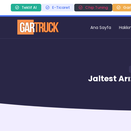
Teklif Al
E-Ticaret
Chip Tuning
Gar
Ana Sayfa
Hakkı
Jaltest Arı