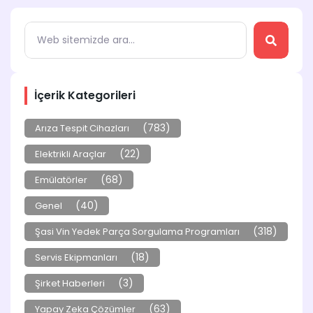
İçerik Kategorileri
(783)
Arıza Tespit Cihazları
(22)
Elektrikli Araçlar
(68)
Emülatörler
(40)
Genel
(318)
Şasi Vin Yedek Parça Sorgulama Programları
(18)
Servis Ekipmanları
(3)
Şirket Haberleri
(63)
Yapay Zeka Çözümler