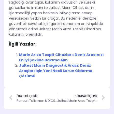
sağladığı avantajlar, kullanım kılavuzları ve sürekli
güncelleme imkanı ile Jaltest Marin Cihazı, deniz
işletmeciliği yapan herkesin ihtiyaçlarına cevap
verebilecek yetkin bir araçtır. Bu nedenle, denizde
güvenli bir seyahat için gerekli donanımı en iyi şekilde
yönetmek adına Jaltest Marin Arıza Tespit Cihazı’nın
kullanımı önemlidir.
İlgili Yazılar:
Marin Arıza Tespit Cihazları: Deniz Aracınızı
En İyi Şekilde Bakıma Alın
Jaltest Marin Diagnostik Aracı: Deniz
Araçları İçin Yeni Nesil Sorun Giderme
Çözümü
ÖNCEKİ İÇERİK
SONRAKİ İÇERİK
Renault Talisman MD1CS006 Adblue İptal Emülatörü: Emisyon Kontrolünde Başarılı Çözüm
Jaltest Marin Arıza Tespit Cihazı ile Güvenliğinizi Artırın