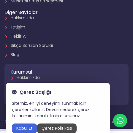
Mesafeli Satış Sözleşmesi
Diğer Sayfalar
Hakkımızda
İletişim
Teklif Al
Sıkça Sorulan Sorular
Blog
Kurumsal
Hakkımızda
Referanslarımız
Çerez Başlığı
Hizmetlerimiz
Sitemiz, en iyi deneyimi sunmak için
çerezler kullanır. Devam ederek çerez
kullanımını kabul etmiş olursunuz.
2024 Tüm Hakları Saklıdır
Gartruck.com
Kabul Et
Çerez Politikası