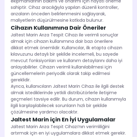
ekipmanlarının bakımı ve onarımı için hayati öneme
sahiptir. Cihaz aracılığıyla yapılan düzenli kontroller,
arızaların önceden belirlenmesini sağlayarak,
maliyetlerin düşürülmesine katkıda bulunur.
Cihazın Kullanımına Dair Öneriler
Jaltest Marin Arıza Tespit Cihazı ile verimli sonuçlar
almak için cihazın kullanımına dair bazı önerilere
dikkat etmek önemlidir. Kullanıcılar, ilk etapta cihazın
kılavuzunu detaylı bir şekilde incelemeli, bu sayede
mevcut fonksiyonları ve kullanım detaylarını daha iyi
anlayabilirler. Cihazın verimli kullanılabilmesi için
güncellemelerin periyodik olarak takip edilmesi
gereklidir.
Ayrıca, kullanıcıların Jaltest Marin Cihazı ile ilgili destek
almak istediklerinde yetkili distribütörlerle iletişime
geçmeleri tavsiye edilir. Bu durum, cihazın kullanımıyla
ilgili karşılaşılabilecek sorunların hızlı bir şekilde
çözülmesine yardımcı olacaktır.
Jaltest Marin için En İyi Uygulamalar
Jaltest Marin Arıza Tespit Cihazı’nın verimliliğini
artırmak için en iyi uygulamalara dikkat etmek gerekir.