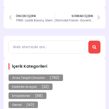
ÖNCEKİ İÇERİK
SONRAKİ İÇERİK
TPMS: Lastik Basınç İzleme Sistemi ve Önemi
Otomobil Farları: Güvenli Sürüş İçin Önemi ve Türleri
İçerik Kategorileri
(783)
Arıza Tespit Cihazları
(22)
Elektrikli Araçlar
(68)
Emülatörler
(40)
Genel