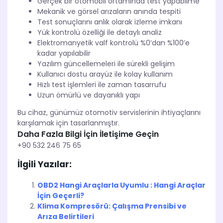
Gerçek bir otomobil ortamında test yapabilme
Mekanik ve görsel arızaların anında tespiti
Test sonuçlarını anlık olarak izleme imkanı
Yük kontrolü özelliği ile detaylı analiz
Elektromanyetik valf kontrolü %0’dan %100’e
kadar yapılabilir
Yazılım güncellemeleri ile sürekli gelişim
Kullanıcı dostu arayüz ile kolay kullanım
Hızlı test işlemleri ile zaman tasarrufu
Uzun ömürlü ve dayanıklı yapı
Bu cihaz, günümüz otomotiv servislerinin ihtiyaçlarını
karşılamak için tasarlanmıştır.
Daha Fazla Bilgi İçin İletişime Geçin
+90 532 246 75 65
İlgili Yazılar:
OBD2 Hangi Araçlarla Uyumlu : Hangi Araçlar
İçin Geçerli?
Klima Kompresörü: Çalışma Prensibi ve
Arıza Belirtileri